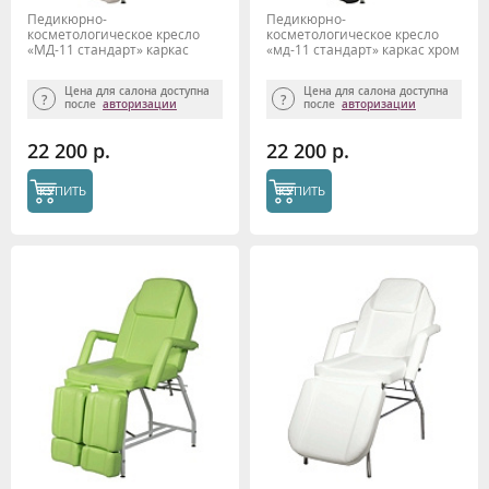
Педикюрно-
Педикюрно-
косметологическое кресло
косметологическое кресло
«МД-11 стандарт» каркас
«мд-11 стандарт» каркас хром
хром (с отверстием под
(с отверстием под голову),
голову), белый
черный матовый
Цена для салона доступна
Цена для салона доступна
после
авторизации
после
авторизации
22 200 р.
22 200 р.
КУПИТЬ
КУПИТЬ