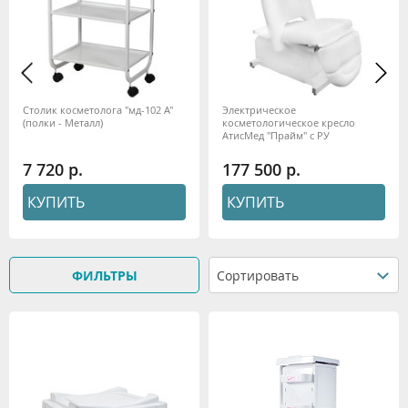
Столик косметолога "мд-102 А"
Электрическое
(полки - Металл)
косметологическое кресло
АтисМед "Прайм" с РУ
Минздрава, 2 мотора
7 720
177 500
КУПИТЬ
КУПИТЬ
ФИЛЬТРЫ
Сортировать