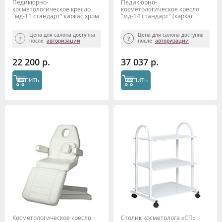
Педикюрно-
Педикюрно-
косметологическое кресло
косметологическое кресло
"мд-11 стандарт" каркас хром
"мд-14 стандарт" (каркас
(с отверстием под голову)
хром)
Цена для салона доступна
Цена для салона доступна
после
авторизации
после
авторизации
22 200 р.
37 037 р.
КУПИТЬ
КУПИТЬ
Косметологическое кресло
Столик косметолога «СП»