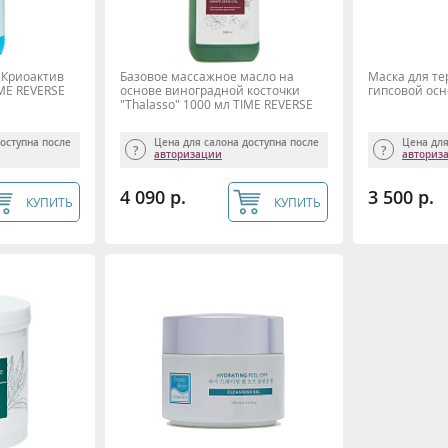
Криоактив
Базовое массажное масло на
Маска для т
IME REVERSE
основе виноградной косточки
гипсовой осн
"Thalasso" 1000 мл TIME REVERSE
доступна после
Цена для салона доступна после
Цена для
авторизации
авториз
4 090 р.
3 500 р.
КУПИТЬ
КУПИТЬ