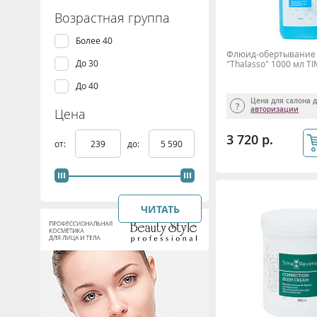
Пилинг
Увядающая
Возрастная группа
Похудение, снижение веса
Чувствительная
Более 40
Противовоспалительное
Флюид-обертывание 
До 30
"Thalasso" 1000 мл T
Тонизация и подтяжка
До 40
Увлажнение и питание
Цена для салона 
авторизации
Цена
Успокаивающее
3 720 р.
от:
до:
ЧИТАТЬ