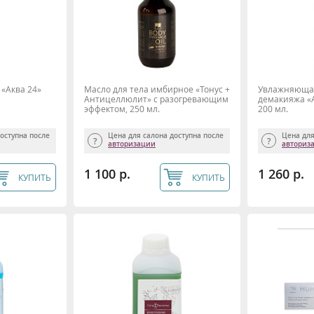
«Аква 24»
Масло для тела имбирное «Тонус +
Увлажняющая
Антицеллюлит» с разогревающим
демакияжа «Ак
эффектом, 250 мл.
200 мл.
доступна после
Цена для салона доступна после
Цена для
авторизации
авториз
1 100 р.
1 260 р.
КУПИТЬ
КУПИТЬ