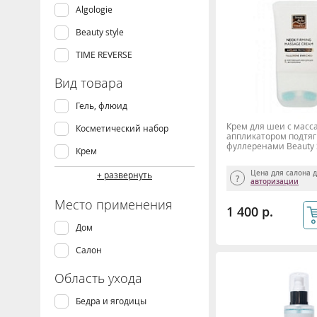
Algologie
Beauty style
TIME REVERSE
Вид товара
Гель, флюид
Крем для шеи с мас
Косметический набор
аппликатором подтя
фуллеренами Beauty 
Крем
Маска
Цена для салона 
+ развернуть
авторизации
Масло
Место применения
1 400 р.
Молочко, пенка, эмульсия
Дом
Обертывания
Салон
Пилинг, скраб
Область ухода
Сыворотка, концентрат
Бедра и ягодицы
Сыворотка, флюид