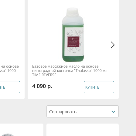
на основе
Базовое массажное масло на основе
Маск
sso" 1000
виноградной косточки "Thalasso" 1000 мл
осно
TIME REVERSE
4 090
3 5
ИТЬ
КУПИТЬ
Сортировать