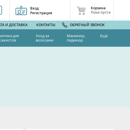
Корзина
Вход
Пока пуста
Регистрация
ТА И ДОСТАВКА
КОНТАКТЫ
ОБРАТНЫЙ ЗВОНОК
метика для
Уход за
Маникюр,
Ещё
сажистов
волосами
педикюр