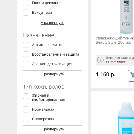
Бюст и декольте
Тоник, лосьон
Вокруг глаз
Губы
+ развернуть
Лицо
Назначение
Увлажняющий тоник 
Талия и живот
Beauty Style, 200 мл.
Антицеллюлитное
Тело
Восстановление и защита
Цена для салона 
Шея и подбородок
авторизации
Дренаж, детоксикация
1 160 р.
Ежедневный уход
+ развернуть
Интенсивный уход
Тип кожи, волос
Коррекция морщин и
Жирная и
лифтинг
комбинированная
Коррекция фигуры
Нормальная
Массаж
С куперозом
Очищение и демакияж
Сухая
+ развернуть