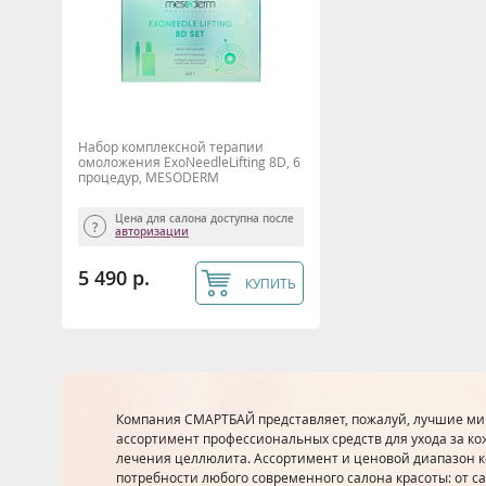
Набор комплексной терапии
омоложения ExoNeedleLifting 8D, 6
процедур, MESODERM
Цена для салона доступна после
авторизации
5 490 р.
КУПИТЬ
Компания СМАРТБАЙ представляет, пожалуй, лучшие м
ассортимент профессиональных средств для ухода за кож
лечения целлюлита. Ассортимент и ценовой диапазон к
потребности любого современного салона красоты: от са