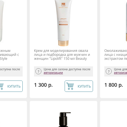
сажным
Крем для моделирования овала
Омолаживающ
гивающий с
лица и подбородка для мужчин и
лица с ниац
Style
женщин "Lipolift" 150 мл Beauty
экстрактом п
Style
Beauty Style
доступна после
Цена для салона доступна после
Цена для
авторизации
авториз
1 300 р.
1 800 р.
КУПИТЬ
КУПИТЬ