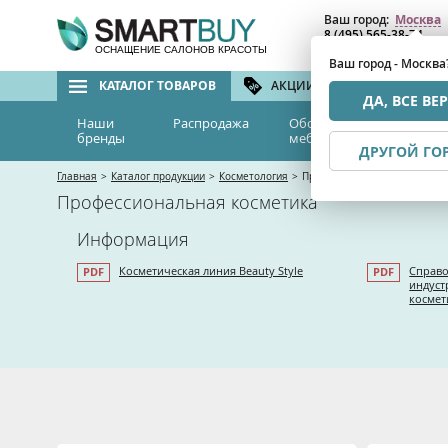
Ваш город:
Москва
8 (495) 565-38-74
8 (800) 775-82-76
(бе
ОСНАЩЕНИЕ САЛОНОВ КРАСОТЫ
Ваш город - Москва
КАТАЛОГ ТОВАРОВ
АКЦИИ И СКИДКИ
БРЕ
ДА, ВСЕ ВЕ
Наши
Распродажа
Оборудование и
Эс
бренды
мебель
м
ДРУГОЙ ГО
Главная
>
Каталог продукции
>
Косметология
>
Профессиональная косметик
Профессиональная косметика
Информация
Косметическая линия Beauty Style
Справо
индуст
космет