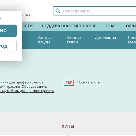
сплатный по РФ)
?
НДЫ
НОВОСТИ
ПОДДЕРЖКА КОСМЕТОЛОГОВ
О НАС
ОПЛА
РНО
тетическая
Уход за
Уход за
Депиляция
Кос
едицина
лицом
телом
мас
РОД
а
чник для профессионалов
> Все каталоги
рии красоты. Оборудование,
ика, мебель для центров красоты
ХИТЫ