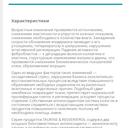
Характеристики
Возрастные изменения проявляются истончением,
снижением эластичности и упругости кожных покровов,
снижением необходимого количества влаги. Замедление
скорости обновления эпидермиса приводит к его
утолщению, гиперкератозу и шелушению, нарушению
естественной регенерации. Падение активности
фибробластов — к деградации волокон коллагена и
эластина, структурным изменениям матрикса дермы, что
проявляется снижением биомеханических показателей
кожи, образованием морщин.
Один из ведущих факторов таких изменений —
оксидативный стресс, нарушение баланса окислительно-
восстановительных процессов вследствие повышенного
образования свободных радикалов из-за различных
экзогенных и эндогенных причин. Подобный сдвиг
неизбежно повреждает ткани, препятствует нормальной
пролиферации клеток и регенерации, ускоряет процессы
старения. Собственная антиоксидантная система кожи не в
состоянии справляться с возрастающим количеством
продуктов повышенного окисления, поэтому ей
необходима помощь извне.
Серия продуктов TAURINE & RESVERATROL содержи два
мощных биосовместимых антиоксиданта — аминокислоту
таурин и полифенольное соединение ресвератрол.