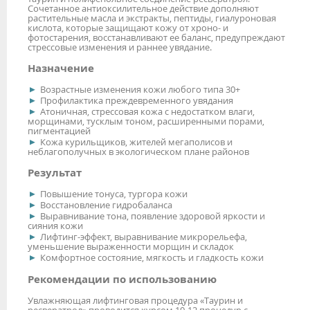
Сочетанное антиоксилительное действие дополняют
растительные масла и экстракты, пептиды, гиалуроновая
кислота, которые защищают кожу от хроно- и
фотостарения, восстанавливают ее баланс, предупреждают
стрессовые изменения и раннее увядание.
Назначение
Возрастные изменения кожи любого типа 30+
Профилактика преждевременного увядания
Атоничная, стрессовая кожа с недостатком влаги,
морщинами, тусклым тоном, расширенными порами,
пигментацией
Кожа курильщиков, жителей мегаполисов и
неблагополучных в экологическом плане районов
Результат
Повышение тонуса, тургора кожи
Восстановление гидробаланса
Выравнивание тона, появление здоровой яркости и
сияния кожи
Лифтинг-эффект, выравнивание микрорельефа,
уменьшение выраженности морщин и складок
Комфортное состояние, мягкость и гладкость кожи
Рекомендации по использованию
Увлажняющая лифтинговая процедура «Таурин и
ресвератрол» проводится курсом 10-12 процедур с