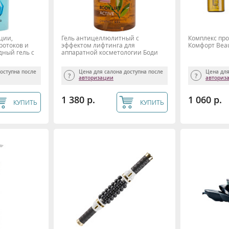
ции,
Гель антицеллюлитный с
Комплекс пр
ротоков и
эффектом лифтинга для
Комфорт Beaut
ный гель с
аппаратной косметологии Боди
ой, Beauty
Лифт Актив 300мл Beauty Style
доступна после
Цена для салона доступна после
Цена для
авторизации
авториз
1 380 р.
1 060 р.
КУПИТЬ
КУПИТЬ