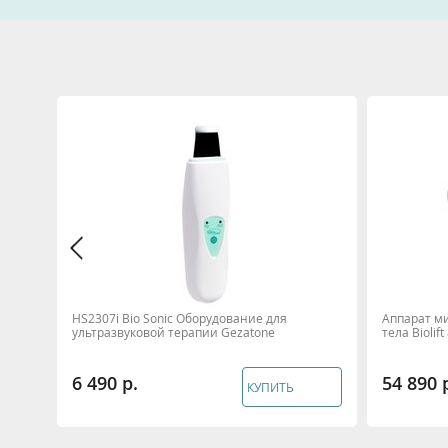
ухода
HS2307i Bio Sonic Оборудование для
Аппарат м
lift4
ультразвуковой терапии Gezatone
тела Biolif
6 490
54 890
КУПИТЬ