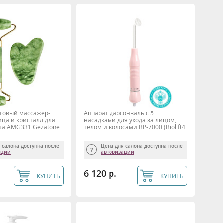
товый массажер-
Аппарат дарсонваль с 5
ица и кристалл для
насадками для ухода за лицом,
ша AMG331 Gezatone
телом и волосами BP-7000 (Biolift4
203), Gezatone
 салона доступна после
Цена для салона доступна после
ации
авторизации
6 120 р.
КУПИТЬ
КУПИТЬ