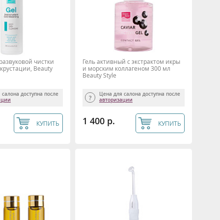
тразвуковой чистки
Гель активный с экстрактом икры
крустации, Beauty
и морским коллагеном 300 мл
Beauty Style
 салона доступна после
Цена для салона доступна после
ации
авторизации
1 400 р.
КУПИТЬ
КУПИТЬ