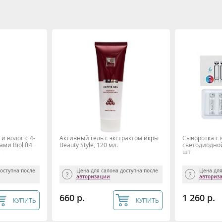
и волос с 4-
Активный гель с экстрактом икры
Сыворотка с 
ми Biolift4
Beauty Style, 120 мл.
светодиодной
e
шт
доступна после
Цена для салона доступна после
Цена для
авторизации
авториз
660 р.
1 260 р.
КУПИТЬ
КУПИТЬ