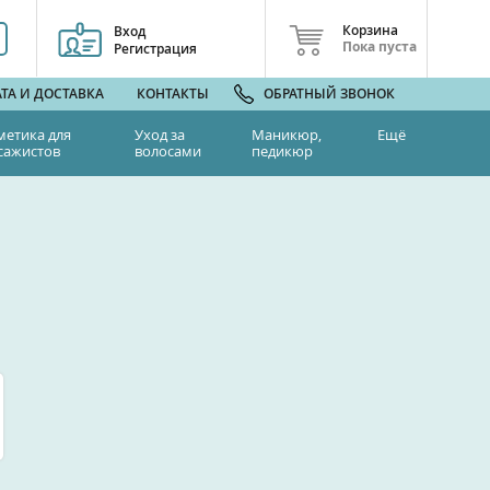
Корзина
Вход
Пока пуста
Регистрация
ТА И ДОСТАВКА
КОНТАКТЫ
ОБРАТНЫЙ ЗВОНОК
метика для
Уход за
Маникюр,
Ещё
сажистов
волосами
педикюр