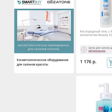
Омоложение
Осветление и пигментация
От выпадения волос
Очищение волос
Кислородный гель с
Очищение и демакияж
коллагеном Beauty Sty
Пилинг
Похудение, снижение веса
Цена для салона 
авторизации
Противовоспалительное
Косметологическое оборудование
1 176 р.
для салонов красоты
Стимуляция роста
Тонизация и подтяжка
Тренировка мышц
Увлажнение и питание
Успокаивающее
Эпиляция, депиляция