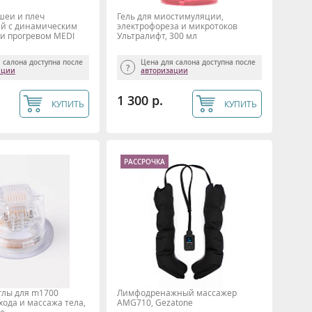
шеи и плеч
Гель для миостимуляции,
ий с динамическим
электрофореза и микротоков
и прогревом MEDI
Ультралифт, 300 мл
 салона доступна после
Цена для салона доступна после
ации
авторизации
1 300 р.
КУПИТЬ
КУПИТЬ
РАССРОЧКА
глы для m1700
Лимфодренажный массажер
хода и массажа тела,
AMG710, Gezatone