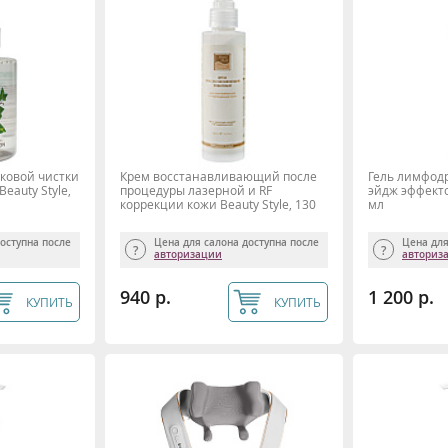
уковой чистки
Крем восстанавливающий после
Гель лимфод
eauty Style,
процедуры лазерной и RF
эйдж эффекто
коррекции кожи Beauty Style, 130
мл
мл.
доступна после
Цена для салона доступна после
Цена для
авторизации
авториз
940 р.
1 200 р.
КУПИТЬ
КУПИТЬ