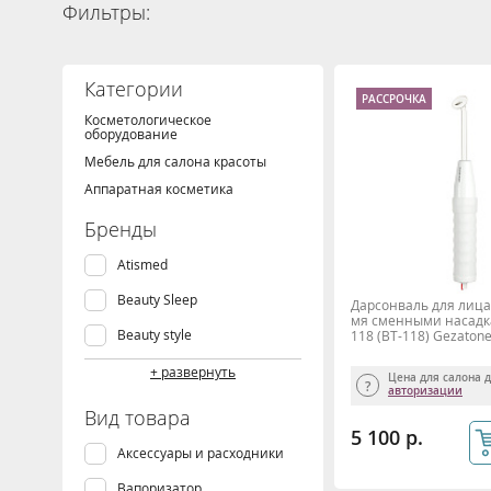
Фильтры:
Категории
РАССРОЧКА
Косметологическое
оборудование
Мебель для салона красоты
Аппаратная косметика
Бренды
Atismed
Beauty Sleep
Дарсонваль для лица 
мя сменными насадка
Beauty style
118 (BT-118) Gezaton
Decomedical
+ развернуть
Цена для салона 
авторизации
Depileve
Вид товара
5 100 р.
Gezatone
Аксессуары и расходники
Harizma
Вапоризатор