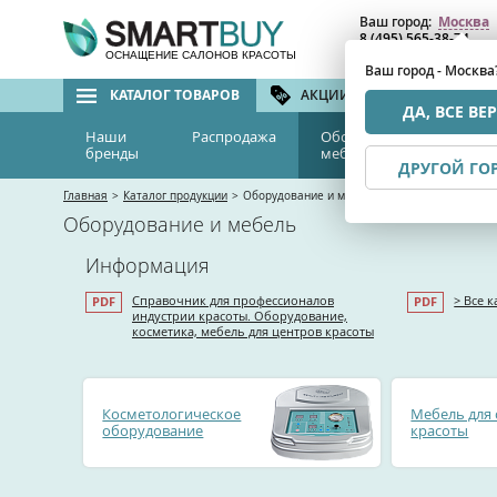
Ваш город:
Москва
8 (495) 565-38-74
8 (800) 775-82-76
(бе
ОСНАЩЕНИЕ САЛОНОВ КРАСОТЫ
Ваш город - Москва
КАТАЛОГ ТОВАРОВ
АКЦИИ И СКИДКИ
БРЕ
ДА, ВСЕ ВЕ
Наши
Распродажа
Оборудование и
Эс
бренды
мебель
м
ДРУГОЙ ГО
Главная
>
Каталог продукции
>
Оборудование и мебель
Оборудование и мебель
Информация
Справочник для профессионалов
> Все 
индустрии красоты. Оборудование,
косметика, мебель для центров красоты
Косметологическое
Мебель для 
оборудование
красоты