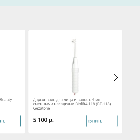
Beauty
Дарсонваль для лица и волос с 4-мя
Столи
сменными насадками Biolift4 118 (BT-118)
Мета
Gezatone
5 100
7 7
ИТЬ
КУПИТЬ