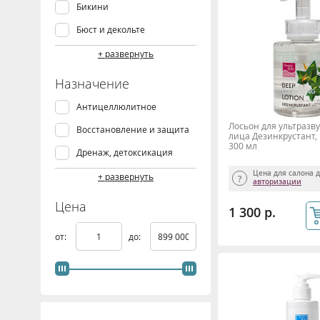
Бикини
Микродермабразия
Бюст и декольте
Микротоки
Вокруг глаз
+ развернуть
Миостимуляция
Волосы
Назначение
Прессотерапия
Голова
Антицеллюлитное
РФ Лифтинг
Лицо
Лосьон для ультразв
Восстановление и защита
СМАС лифтинг
лица Дезинкрустант, B
Ноги
300 мл
Дренаж, детоксикация
УЗ Чистка
Руки
Цена для салона 
Ежедневный уход
+ развернуть
Ультразвук
авторизации
Спина
Интенсивный уход
Цена
Фонофорез
1 300 р.
Талия и живот
Коррекция морщин и
лифтинг
Тело
от:
до:
Коррекция фигуры
Шея и подбородок
Лечение перхоти
Массаж