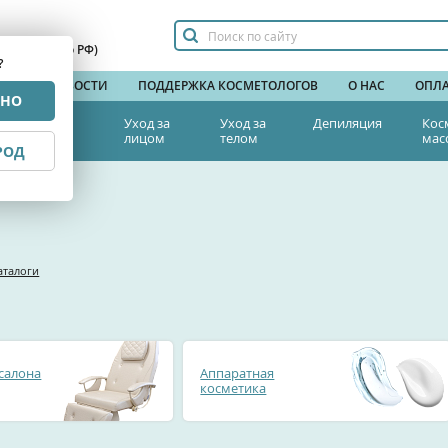
сплатный по РФ)
?
НДЫ
НОВОСТИ
ПОДДЕРЖКА КОСМЕТОЛОГОВ
О НАС
ОПЛА
РНО
тетическая
Уход за
Уход за
Депиляция
Кос
едицина
лицом
телом
мас
РОД
каталоги
салона
Аппаратная
косметика