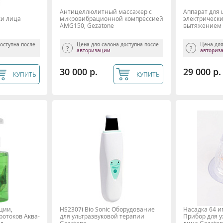
Антицеллюлитный массажер с
Аппарат для 
ки лица
микровибрационной компрессией
электрическ
AMG150, Gezatone
вытяжением 
NECK MYTREX
доступна после
Цена для салона доступна после
Цена для
авторизации
авториз
30 000 р.
29 000 р.
КУПИТЬ
КУПИТЬ
ции,
HS2307i Bio Sonic Оборудование
Насадка 64 и
ротоков Аква-
для ультразвуковой терапии
Прибор для у