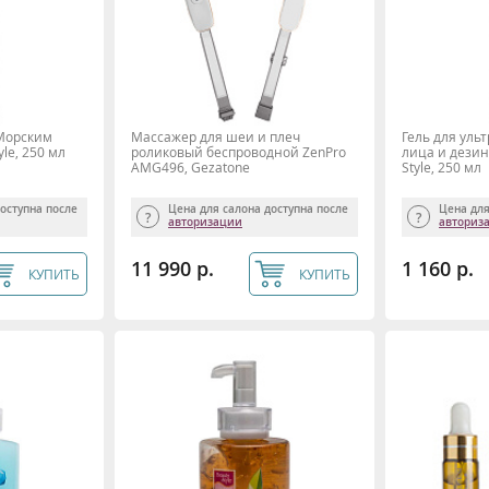
 Морским
Массажер для шеи и плеч
Гель для уль
le, 250 мл
роликовый беспроводной ZenPro
лица и дезин
AMG496, Gezatone
Style, 250 мл
доступна после
Цена для салона доступна после
Цена для
авторизации
авториз
11 990 р.
1 160 р.
КУПИТЬ
КУПИТЬ