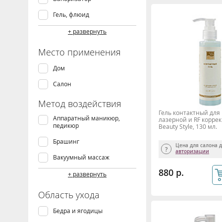
IM (Китай)
Гель, флюид
Lemi
Крем
+ развернуть
Lymphanorm
Кресло
Место применения
MADISON
Кушетка
Дом
Mytrex
Лампа-лупа
Салон
Velona
Массажер, аппарат
Метод воздействия
Пластэк-Техник
Стерилизатор, сухожар
Гель контактный для
Аппаратный маникюр,
лазерной и RF корре
Стол
педикюр
Beauty Style, 130 мл.
Стул
Брашинг
Цена для салона 
авторизации
Сыворотка, концентрат
Вакуумный массаж
880 р.
Сыворотка, флюид
Гальваника
+ развернуть
Тележка
Дарсонвализация
Область ухода
Тоник, лосьон
Дезинкрустация
Бедра и ягодицы
Механический массаж