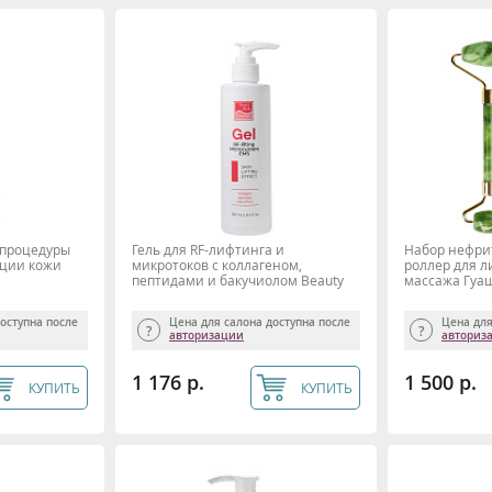
 процедуры
Гель для RF-лифтинга и
Набор нефри
кции кожи
микротоков с коллагеном,
роллер для л
пептидами и бакучиолом Beauty
массажа Гуа
Style, 250 мл
доступна после
Цена для салона доступна после
Цена для
авторизации
авториз
1 176 р.
1 500 р.
КУПИТЬ
КУПИТЬ