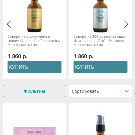
Сыворотка омоложение и
Сыворотка SOS успокаивающая
сияние «Vitamin C + Tranexamic»,
«Niacinamide + ZINC + Exosome»,
MESODERM, 60 мл
MESODERM, 60 мл
1 860
1 860
КУПИТЬ
КУПИТЬ
ФИЛЬТРЫ
Сортировать