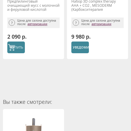
Предпилинговый
Набор 3D complex therapy
очищающий мусс с молочной
AHA + CO2 , MESODERM
и феруловой кислотой
(Карбокситерапия
"PrePeel cleanser" 160мл,
неинвазивная 3шт*100 мл)
Mesoderm
Цена для салона доступна
Цена для салона доступна
после
авторизации
после
авторизации
2 090 р.
9 980 р.
КУПИТЬ
УВЕДОМИТЬ
Вы также смотрели: