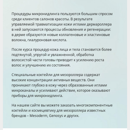
Процедуры микронидлинга пользуются большим спросом
среди клиентов салонов красоты. В результате
управляемой травматизации кожи иглами дермароллера
в ней запускаются процессы обновления и регенерации:
в дерме образуются новые коллагеновые и эластиновые
волокна, гиалуроновая кислота.
После курса процедур кожа лица и тела становится более
подтянутой, упругой и увлажненной, обработка
волосистой части головы приводит к усилению роста
волос и улучшению их состояния.
Специальные коктейли для мезороллера содержат
высокие концентрации активных веществ. Они
проникают глубоко в кожу через образованные иглами
микроканалы и усиливают действие, которое оказывают
приборы для микронидлинга.
На нашем сайте вы можете заказать многокомпонентные
коктейли и космецевтику для мезороллера известных
брендов – Mesoderm, Genosys и других.