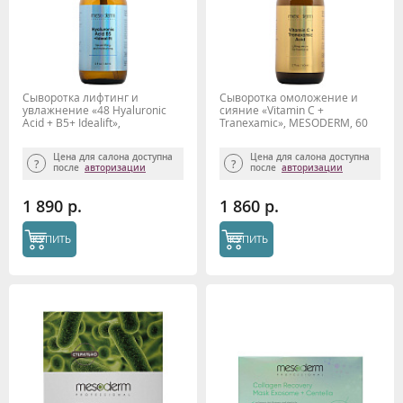
Сыворотка лифтинг и
Сыворотка омоложение и
увлажнение «48 Hyaluronic
сияние «Vitamin C +
Acid + B5+ Idealift»,
Tranexamic», MESODERM, 60
MESODERM, 60 мл
мл
Цена для салона доступна
Цена для салона доступна
после
авторизации
после
авторизации
1 890 р.
1 860 р.
КУПИТЬ
КУПИТЬ