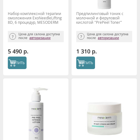
Набор комплексной терапии
Предпилинговый тоник с
омоложения ExoNeedleLifting
молочной и феруловой
8D, 6 процедур, MESODERM
кислотой "PrePeel Toner"
200мл, Mesoderm
Цена для салона доступна
Цена для салона доступна
после
авторизации
после
авторизации
5 490 р.
1 310 р.
КУПИТЬ
КУПИТЬ