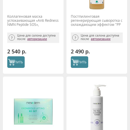
Коллагеновая маска
Постпилинговая
успокаивающая «Anti Redness
регенерирующая сыворотка с
NMN Peptide SOS»,
охлаждающим эффектом "PP
MESODERM, 10 шт.
Refresh serum" 50 мл,
Mesoderm
Цена для салона доступна
Цена для салона доступна
после
авторизации
после
авторизации
2 540 р.
2 490 р.
КУПИТЬ
КУПИТЬ