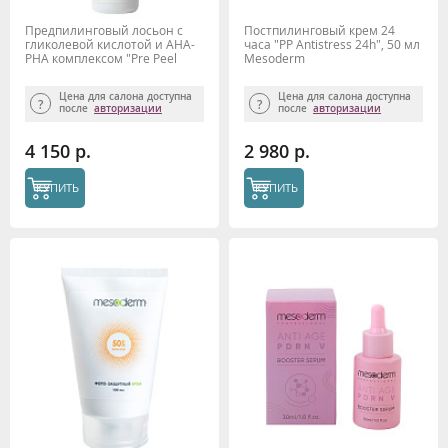
Предпилинговый лосьон с
Постпилинговый крем 24
гликолевой кислотой и АНА-
часа "PP Antistress 24h", 50 мл
РНА комплексом "Pre Peel
Mesoderm
Intence" 150мл, Mesoderm
Цена для салона доступна
Цена для салона доступна
после
авторизации
после
авторизации
4 150 р.
2 980 р.
КУПИТЬ
КУПИТЬ