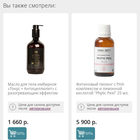
Вы также смотрели:
Масло для тела имбирное
Фитиновый пилинг с РНА
«Тонус + Антицеллюлит» с
комплексом и лимонной
разогревающим эффектом
кислотой "Phytic Peel" 25 мл,
Beauty Style, 500 мл.
Mesoderm
Цена для салона доступна
Цена для салона доступна
после
авторизации
после
авторизации
1 660 р.
5 900 р.
КУПИТЬ
КУПИТЬ