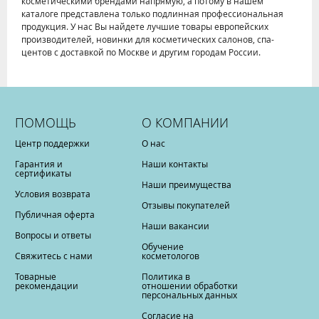
косметическими брендами напрямую, а потому в нашем
каталоге представлена только подлинная профессиональная
продукция. У нас Вы найдете лучшие товары европейских
производителей, новинки для косметических салонов, спа-
центов с доставкой по Москве и другим городам России.
ПОМОЩЬ
О КОМПАНИИ
Центр поддержки
О нас
Гарантия и
Наши контакты
сертификаты
Наши преимущества
Условия возврата
Отзывы покупателей
Публичная оферта
Наши вакансии
Вопросы и ответы
Обучение
Свяжитесь с нами
косметологов
Товарные
Политика в
рекомендации
отношении обработки
персональных данных
Согласие на