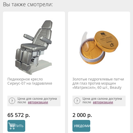
Вы также смотрели:
Педикюрное кресло
Золотые гидрогелевые патчи
Сириус-07 на гидравлике
для глаз против морщин
«Матриксил», 60 шт., Beauty
Style
Цена для салона доступна
Цена для салона доступна
после
авторизации
после
авторизации
65 572 р.
2 000 р.
КУПИТЬ
УВЕДОМИТЬ