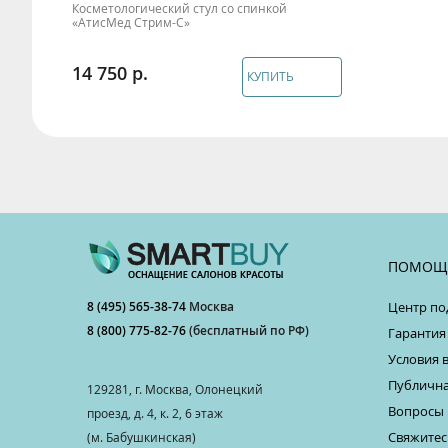
Косметологический стул со спинкой
«АтисМед Стрим-С»
14 750
КУПИТЬ
ПОМОЩ
8 (495) 565-38-74
Москва
Центр по
8 (800) 775-82-76
(бесплатный по РФ)
Гарантия
Условия 
Публична
129281, г. Москва, Олонецкий
Вопросы 
проезд, д. 4, к. 2, 6 этаж
Свяжитес
(м. Бабушкинская)