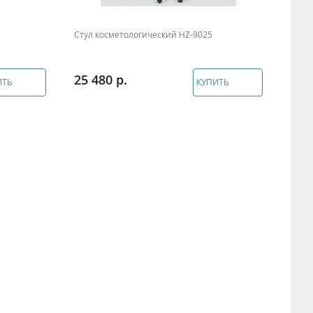
Стул косметологический HZ-9025
Стул
25 480
19 
ИТЬ
КУПИТЬ