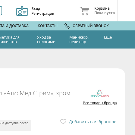
Корзина
Вход
Пока пуста
Регистрация
ТА И ДОСТАВКА
КОНТАКТЫ
ОБРАТНЫЙ ЗВОНОК
метика для
Уход за
Маникюр,
Ещё
сажистов
волосами
педикюр
л «АтисМед Стрим», хром
Все товары бренда
Добавить в избранное
она доступна после