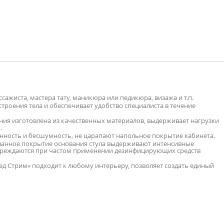
сажиста, мастера тату, маникюра или педикюра, визажа и т.п.
троения тела и обеспечивает удобство специалиста в течение
ния изготовлена из качественных материалов, выдерживает нагрузки
.
ность и бесшумность, не царапают напольное покрытие кабинета.
ванное покрытие основания стула выдерживают интенсивные
овреждаются при частом применении дезинфицирующих средств
ед Стрим» подходит к любому интерьеру, позволяет создать единый