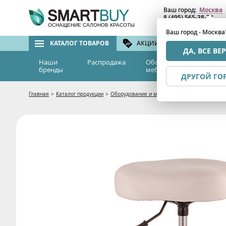
Ваш город:
Москва
8 (495) 565-38-74
8 (800) 775-82-76
(бе
ОСНАЩЕНИЕ САЛОНОВ КРАСОТЫ
Ваш город - Москва
КАТАЛОГ ТОВАРОВ
АКЦИИ И СКИДКИ
БРЕ
ДА, ВСЕ ВЕ
Наши
Распродажа
Оборудование и
Эс
бренды
мебель
м
ДРУГОЙ ГО
Главная
>
Каталог продукции
>
Оборудование и мебель
>
Мебель для салон