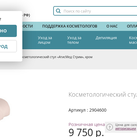
сплатный по РФ)
?
НДЫ
НОВОСТИ
ПОДДЕРЖКА КОСМЕТОЛОГОВ
О НАС
ОПЛА
РНО
тетическая
Уход за
Уход за
Депиляция
Кос
едицина
лицом
телом
мас
РОД
а красоты
>
Косметологический стул «АтисМед Стрим», хром
Косметологический сту
Артикул : 2904600
Розничная цена
Цена для сал
9 750 р.
авторизации