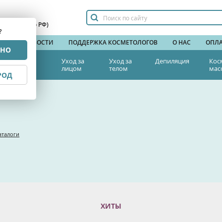
сплатный по РФ)
?
НДЫ
НОВОСТИ
ПОДДЕРЖКА КОСМЕТОЛОГОВ
О НАС
ОПЛА
РНО
тетическая
Уход за
Уход за
Депиляция
Кос
едицина
лицом
телом
мас
РОД
для тела
каталоги
ХИТЫ