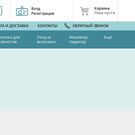
Корзина
Вход
Пока пуста
Регистрация
ТА И ДОСТАВКА
КОНТАКТЫ
ОБРАТНЫЙ ЗВОНОК
метика для
Уход за
Маникюр,
Ещё
сажистов
волосами
педикюр