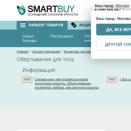
Ваш город:
Москва
8 (495) 565-38-74
8 (800) 775-82-76
(бе
ОСНАЩЕНИЕ САЛОНОВ КРАСОТЫ
Ваш город - Москва
КАТАЛОГ ТОВАРОВ
АКЦИИ И СКИДКИ
БРЕ
ДА, ВСЕ ВЕ
Наши
Распродажа
Оборудование и
Эс
бренды
мебель
м
ДРУГОЙ ГО
Главная
>
Каталог продукции
>
Косметика для массажистов
>
Обертывания 
Обертывания для тела
Информация
Справочник для профессионалов
> Все 
индустрии красоты. Оборудование,
косметика, мебель для центров красоты