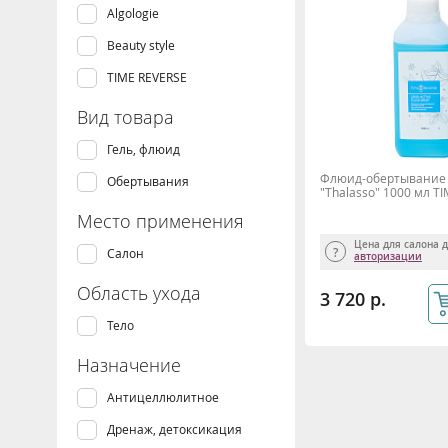
Algologie
Beauty style
TIME REVERSE
Вид товара
Гель, флюид
Флюид-обертывание 
Обертывания
"Thalasso" 1000 мл T
Место применения
Цена для салона 
Салон
авторизации
Область ухода
3 720 р.
Тело
Назначение
Антицеллюлитное
Дренаж, детоксикация