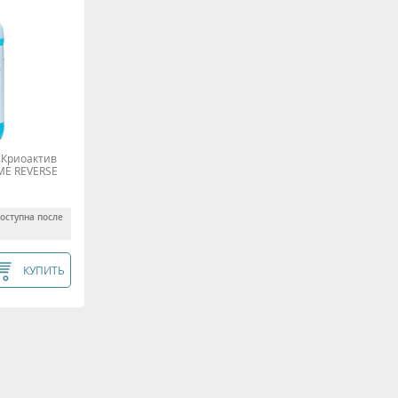
Криоактив
IME REVERSE
доступна после
КУПИТЬ