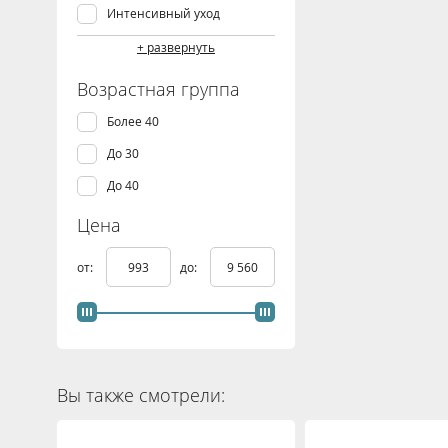
Интенсивный уход
Коррекция фигуры
+ развернуть
Похудение, снижение веса
Возрастная группа
Тонизация и подтяжка
Более 40
До 30
До 40
Цена
от:
до:
Вы также смотрели: