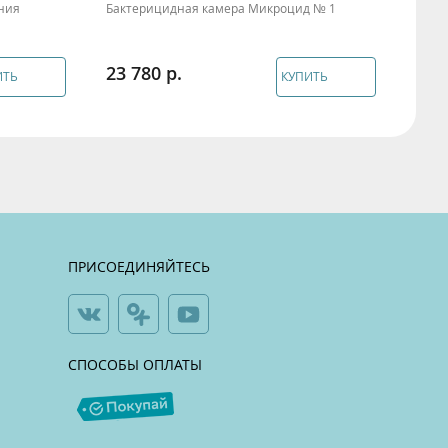
ения
Бактерицидная камера Микроцид № 1
Аппа
тела 
23 780
54 
ИТЬ
КУПИТЬ
ПРИСОЕДИНЯЙТЕСЬ
СПОСОБЫ ОПЛАТЫ