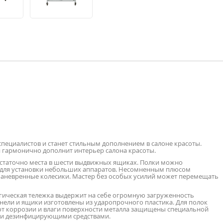
 специалистов и станет стильным дополнением в салоне красоты.
 гармонично дополнит интерьер салона красоты.
остаточно места в шести выдвижных ящиках. Полки можно
и для установки небольших аппаратов. Несомненным плюсом
аневренные колесики. Мастер без особых усилий может перемещать
огическая тележка выдержит на себе огромную загруженность
ели и ящики изготовлены из ударопрочного пластика. Для полок
от коррозии и влаги поверхности металла защищены специальной
 и дезинфицирующими средствами.