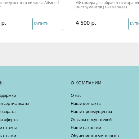
зожидкостного пилинга Atismed
УФ камера для обработки и хран
t
инструментов (1-камерная)
4 500
КУПИТЬ
КУП
Ь
О КОМПАНИИ
ддержки
О нас
 и сертификаты
Наши контакты
возврата
Наши преимущества
я оферта
Отзывы покупателей
и ответы
Наши вакансии
ь с нами
Обучение косметологов