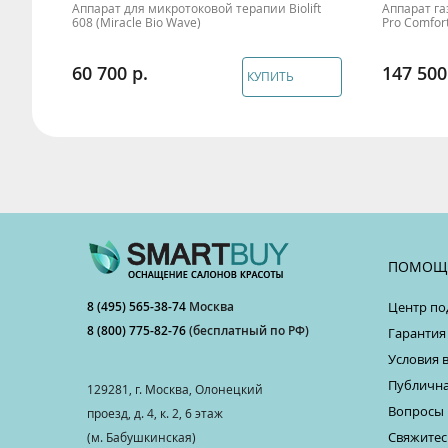
Аппарат для микротоковой терапии Biolift
Аппарат га
608 (Miracle Bio Wave)
Pro Comfor
60 700
147 500
КУПИТЬ
ПОМОЩ
8 (495) 565-38-74
Москва
Центр по
8 (800) 775-82-76
(бесплатный по РФ)
Гарантия
Условия 
Публична
129281, г. Москва, Олонецкий
Вопросы 
проезд, д. 4, к. 2, 6 этаж
Свяжитес
(м. Бабушкинская)