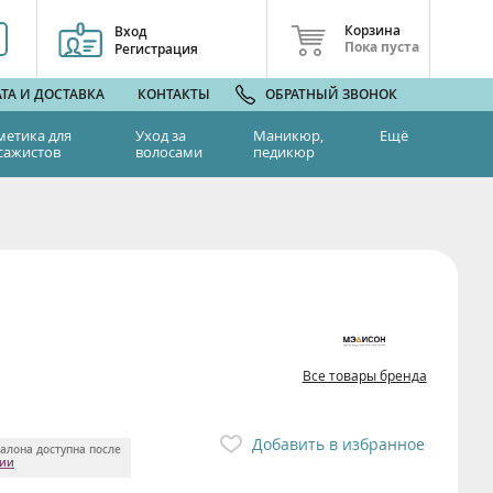
Корзина
Вход
Пока пуста
Регистрация
ТА И ДОСТАВКА
КОНТАКТЫ
ОБРАТНЫЙ ЗВОНОК
метика для
Уход за
Маникюр,
Ещё
сажистов
волосами
педикюр
Все товары бренда
Добавить в избранное
алона доступна после
ции