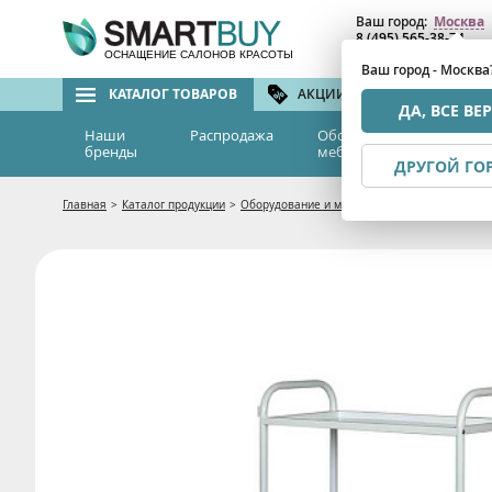
Ваш город:
Москва
8 (495) 565-38-74
8 (800) 775-82-76
(бе
ОСНАЩЕНИЕ САЛОНОВ КРАСОТЫ
Ваш город - Москва
КАТАЛОГ ТОВАРОВ
АКЦИИ И СКИДКИ
БРЕ
ДА, ВСЕ ВЕ
Наши
Распродажа
Оборудование и
Эс
бренды
мебель
м
ДРУГОЙ ГО
Главная
>
Каталог продукции
>
Оборудование и мебель
>
Мебель для салон