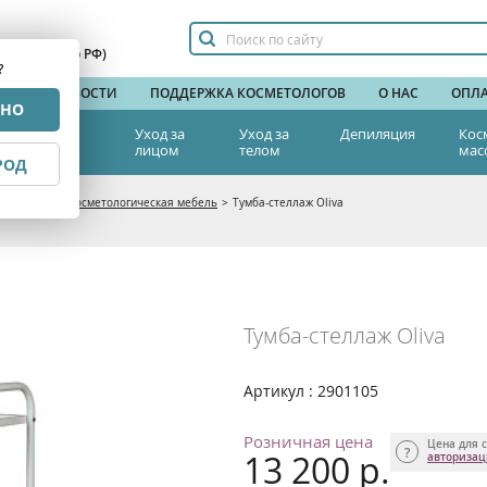
сплатный по РФ)
?
НДЫ
НОВОСТИ
ПОДДЕРЖКА КОСМЕТОЛОГОВ
О НАС
ОПЛА
РНО
тетическая
Уход за
Уход за
Депиляция
Кос
едицина
лицом
телом
мас
РОД
а красоты
>
Косметологическая мебель
>
Тумба-стеллаж Oliva
Тумба-стеллаж Oliva
Артикул : 2901105
Розничная цена
Цена для с
13 200 р.
авториза