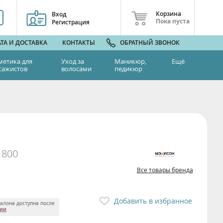
Корзина
Вход
Пока пуста
Регистрация
ТА И ДОСТАВКА
КОНТАКТЫ
ОБРАТНЫЙ ЗВОНОК
метика для
Уход за
Маникюр,
Ещё
сажистов
волосами
педикюр
 800
Все товары бренда
Добавить в избранное
алона доступна после
ции