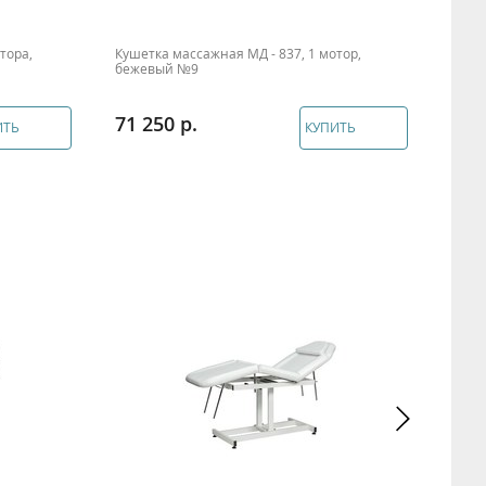
тора,
Кушетка массажная МД - 837, 1 мотор,
Кушет
бежевый №9
беже
71 250
84 
ИТЬ
КУПИТЬ