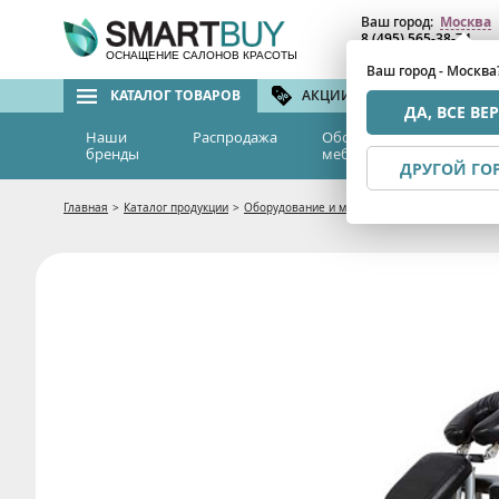
Ваш город:
Москва
8 (495) 565-38-74
8 (800) 775-82-76
(бе
ОСНАЩЕНИЕ САЛОНОВ КРАСОТЫ
Ваш город - Москва
КАТАЛОГ ТОВАРОВ
АКЦИИ И СКИДКИ
БРЕ
ДА, ВСЕ ВЕ
Наши
Распродажа
Оборудование и
Эс
бренды
мебель
м
ДРУГОЙ ГО
Главная
>
Каталог продукции
>
Оборудование и мебель
>
Мебель для салон