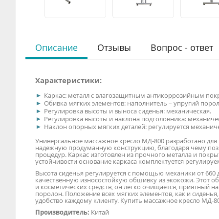
Описание
Отзывы
Вопрос - ответ
Характеристики:
Каркас: металл с влагозащитным антикоррозийным пок
Обивка мягких элементов: наполнитель – упругий поро
Регулировка высоты и выноса сиденья: механическая.
Регулировка высоты и наклона подголовника: механиче
Наклон опорных мягких деталей: регулируется механич
Универсальное массажное кресло МД-800 разработано для 
надежную продуманную конструкцию, благодаря чему позв
процедур. Каркас изготовлен из прочного металла и покры
устойчивости основание каркаса комплектуется регулиру
Высота сиденья регулируется с помощью механики от 660 
качественную износостойкую обшивку из экокожи. Этот о
и косметических средств, он легко очищается, приятный н
поролон. Положение всех мягких элементов, как и сиденья
удобство каждому клиенту. Купить массажное кресло МД-8
Производитель:
Китай