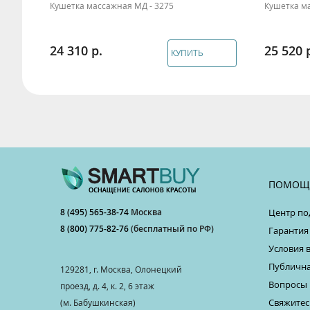
Кушетка массажная МД - 3275
Кушетка ма
24 310
25 520
КУПИТЬ
ПОМОЩ
8 (495) 565-38-74
Москва
Центр по
8 (800) 775-82-76
(бесплатный по РФ)
Гарантия
Условия 
Публична
129281, г. Москва, Олонецкий
Вопросы 
проезд, д. 4, к. 2, 6 этаж
Свяжитес
(м. Бабушкинская)