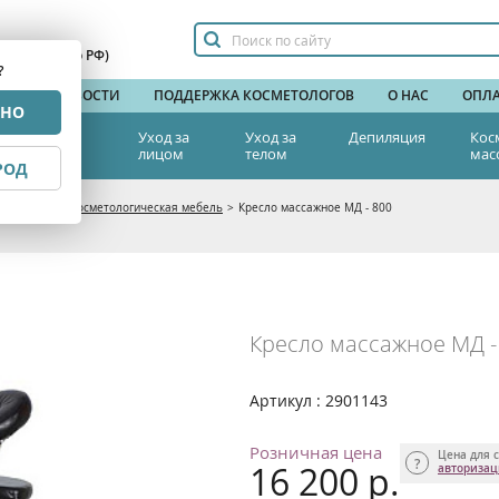
сплатный по РФ)
?
НДЫ
НОВОСТИ
ПОДДЕРЖКА КОСМЕТОЛОГОВ
О НАС
ОПЛА
РНО
тетическая
Уход за
Уход за
Депиляция
Кос
едицина
лицом
телом
мас
РОД
а красоты
>
Косметологическая мебель
>
Кресло массажное МД - 800
Кресло массажное МД -
Артикул : 2901143
Розничная цена
Цена для с
16 200 р.
авториза