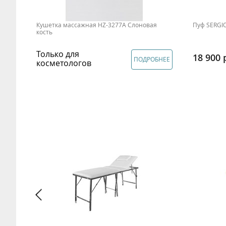
ром,
Кушетка массажная HZ-3277A Слоновая
Пуф SERGI
кость
Только для
18 900
БНЕЕ
ПОДРОБНЕЕ
косметологов