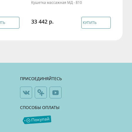
Кушетка массажная МД - 810
Куше
33 442
23 
ИТЬ
КУПИТЬ
ПРИСОЕДИНЯЙТЕСЬ
СПОСОБЫ ОПЛАТЫ