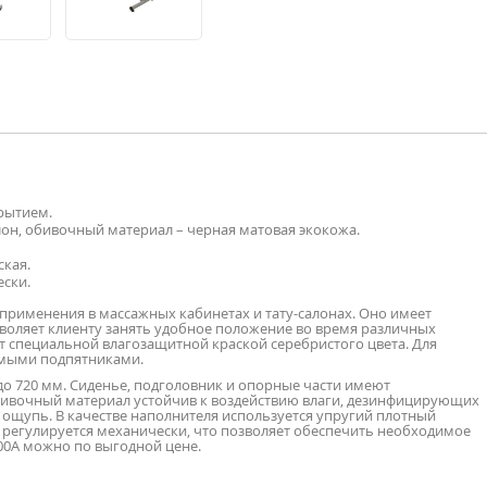
рытием.
лон, обивочный материал – черная матовая экокожа.
ская.
ески.
применения в массажных кабинетах и тату-салонах. Оно имеет
оляет клиенту занять удобное положение во время различных
т специальной влагозащитной краской серебристого цвета. Для
емыми подпятниками.
до 720 мм. Сиденье, подголовник и опорные части имеют
бивочный материал устойчив к воздействию влаги, дезинфицирующих
а ощупь. В качестве наполнителя используется упругий плотный
, регулируется механически, что позволяет обеспечить необходимое
00А можно по выгодной цене.