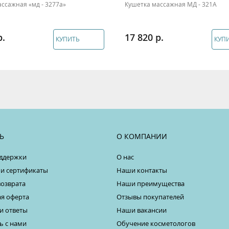
ссажная «мд - 3277а»
Кушетка массажная МД - 321А
17 820
КУПИТЬ
КУП
Ь
О КОМПАНИИ
ддержки
О нас
 и сертификаты
Наши контакты
возврата
Наши преимущества
я оферта
Отзывы покупателей
и ответы
Наши вакансии
ь с нами
Обучение косметологов