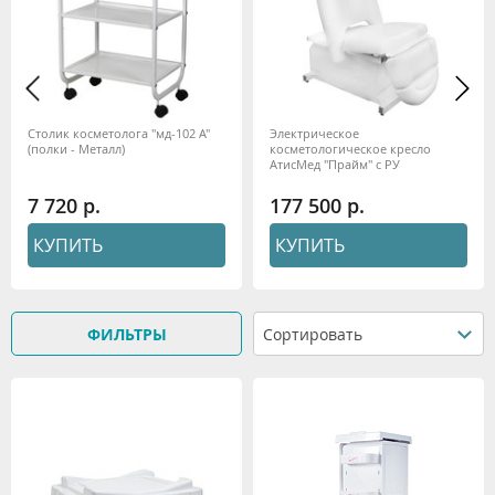
Столик косметолога "мд-102 А"
Электрическое
(полки - Металл)
косметологическое кресло
АтисМед "Прайм" с РУ
Минздрава, 2 мотора
7 720
177 500
КУПИТЬ
КУПИТЬ
ФИЛЬТРЫ
Сортировать