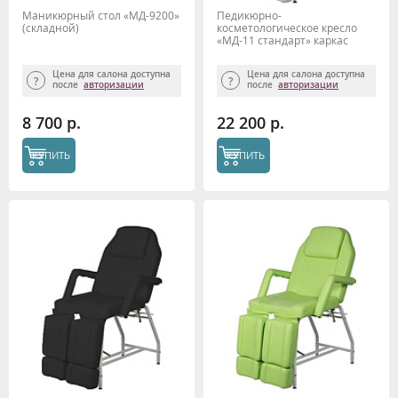
Маникюрный стол «МД-9200»
Педикюрно-
(складной)
косметологическое кресло
«МД-11 стандарт» каркас
хром (с отверстием под
голову), белый
Цена для салона доступна
Цена для салона доступна
после
авторизации
после
авторизации
8 700 р.
22 200 р.
КУПИТЬ
КУПИТЬ