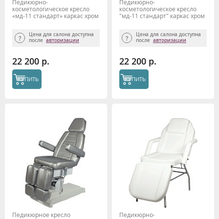
Педикюрно-
Педикюрно-
косметологическое кресло
косметологическое кресло
«мд-11 стандарт» каркас хром
"мд-11 стандарт" каркас хром
(с отверстием под голову),
(с отверстием под голову)
черный матовый
Цена для салона доступна
Цена для салона доступна
после
авторизации
после
авторизации
22 200 р.
22 200 р.
КУПИТЬ
КУПИТЬ
Педикюрное кресло
Педикюрно-