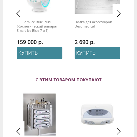
Wisdom Ice Blue Plus
Полка для аксессуаров
Пр
(Косметический аппарат
Decomedical
ап
Smart Ice Blue 7 в 1)
фи
«E
Ge
159 000
2 690
2
КУПИТЬ
КУПИТЬ
С ЭТИМ ТОВАРОМ ПОКУПАЮТ