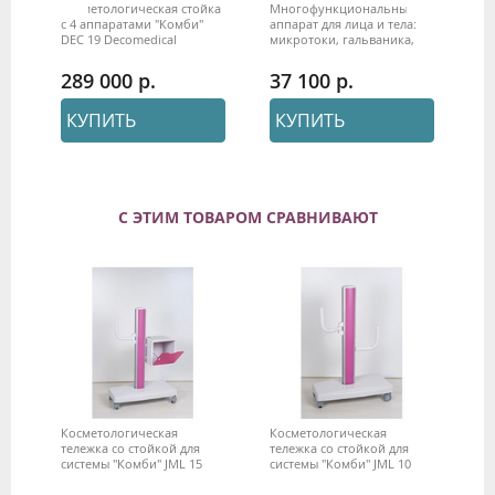
Косметологическая стойка
Многофункциональный
Bi
с 4 аппаратами "Комби"
аппарат для лица и тела:
Об
DEC 19 Decomedical
микротоки, гальваника,
ул
ми
тепло-холод Biolift 840
Ge
Gezatone
289 000
37 100
2
КУПИТЬ
КУПИТЬ
С ЭТИМ ТОВАРОМ СРАВНИВАЮТ
Косметологическая
Косметологическая
тележка со стойкой для
тележка со стойкой для
системы "Комби" JML 15
системы "Комби" JML 10
Decomedical
Decomedical