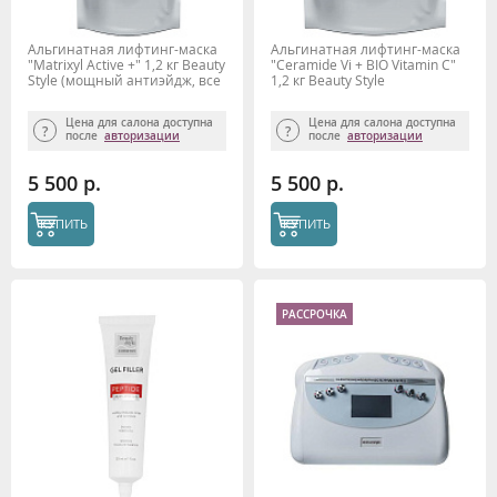
Альгинатная лифтинг-маска
Альгинатная лифтинг-маска
"Matrixyl Active +" 1,2 кг Beauty
"Сeramide Vi + BIO Vitamin C"
Stylе (мощный антиэйдж, все
1,2 кг Beauty Stylе
типы кожи)
Цена для салона доступна
Цена для салона доступна
после
авторизации
после
авторизации
5 500 р.
5 500 р.
КУПИТЬ
КУПИТЬ
РАССРОЧКА