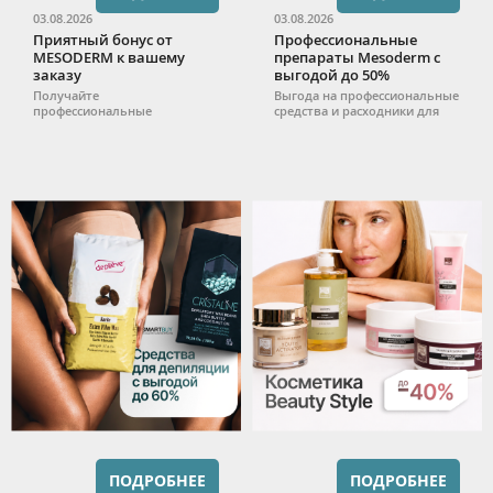
03.08.2026
03.08.2026
Приятный бонус от
Профессиональные
MESODERM к вашему
препараты Mesoderm с
заказу
выгодой до 50%
Получайте
Выгода на профессиональные
профессиональные
средства и расходники для
препараты MESODERM в
работы.
подарок при покупке от 3 000
₽.
ПОДРОБНЕЕ
ПОДРОБНЕЕ