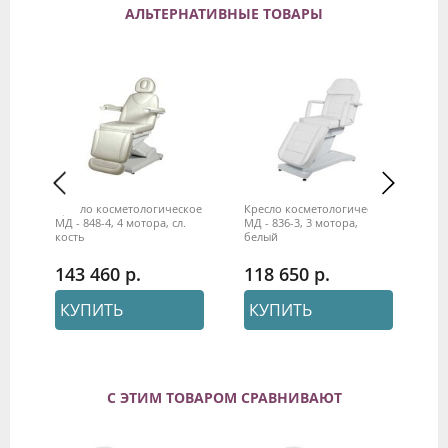
АЛЬТЕРНАТИВНЫЕ ТОВАРЫ
о
Кресло косметологическое
Кресло косметологическое
Кр
МД - 848-4, 4 мотора, сл.
МД - 836-3, 3 мотора,
МД
кость
белый
143 460
118 650
5
КУПИТЬ
КУПИТЬ
С ЭТИМ ТОВАРОМ СРАВНИВАЮТ