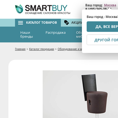
Ваш город:
Москва
8 (495) 565-38-74
8 (800) 775-82-76
(бе
ОСНАЩЕНИЕ САЛОНОВ КРАСОТЫ
Ваш город - Москва
КАТАЛОГ ТОВАРОВ
АКЦИИ И СКИДКИ
БРЕ
ДА, ВСЕ ВЕ
Наши
Распродажа
Оборудование и
Эс
бренды
мебель
м
ДРУГОЙ ГО
Главная
>
Каталог продукции
>
Оборудование и мебель
>
Мебель для салон