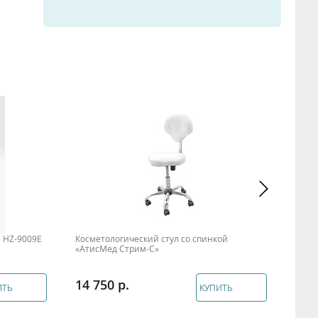
е HZ-9009Е
Косметологический стул со спинкой
Стул
«АтисМед Стрим-С»
314S
14 750
10 
ИТЬ
КУПИТЬ