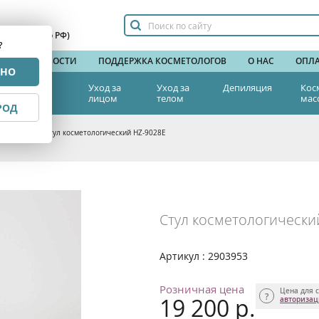
сплатный по РФ)
?
НДЫ
НОВОСТИ
ПОДДЕРЖКА КОСМЕТОЛОГОВ
О НАС
ОПЛА
РНО
тетическая
Уход за
Уход за
Депиляция
Кос
едицина
лицом
телом
мас
РОД
а красоты
>
Стул косметологический HZ-9028E
Стул косметологически
Артикул : 2903953
Розничная цена
Цена для с
19 200 р.
авториза