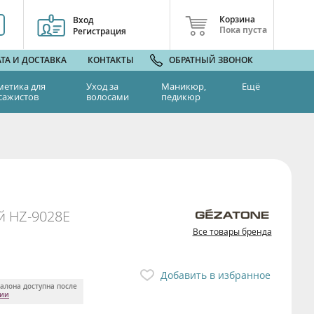
Корзина
Вход
Пока пуста
Регистрация
ТА И ДОСТАВКА
КОНТАКТЫ
ОБРАТНЫЙ ЗВОНОК
метика для
Уход за
Маникюр,
Ещё
сажистов
волосами
педикюр
й HZ-9028E
Все товары бренда
Добавить в избранное
алона доступна после
ции