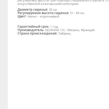
регулировку высоты при помощи специального рычага. Спин
искусственной кожи высшей категории.
Диаметр сиденья:
35 см.
Регулируемая высота сиденья:
51 - 69 см.
Цвет:
темно – коричневый.
Гарантийный срок
: 1 год.
Производитель
: GEZANNE I.T.C. /Жезанн, Франция.
Страна происхождения
: Тайвань.