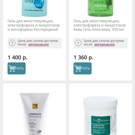
Гель для миостимуляции,
Гель для миостимуляции,
электрофореза и микротоков
электрофореза и микротоков
и ионофореза Кислородный
Аква-гель Алоэ-вера, 300 мл
гель с гиалуроновой
кислотой, Beauty Style, 300 мл
Цена для салона доступна
Цена для салона доступна
после
авторизации
после
авторизации
1 400 р.
1 360 р.
КУПИТЬ
КУПИТЬ