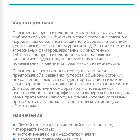
Характеристики
Повышенная чувствительность может быть признаком
любого типа кожи. Объективно такое состояние связано с
нарушением ее баланса и защитного барьера, снижением
уровня влаги, повышением уровня воздействия со стороны
агрессивных факторов, экзогенных и эндогенных.
Субъективно чувствительность кожи проявляется
гиперемией, зудом, ощущением «стянутости»,
покалывания, жжения и т.п. различной интенсивности.
Повышенная реактивность нередко становится
предпосылкой к развитию купероза, обширных стойких
покраснений, ломкости сосудов, образованию видимой
сети поврежденных капилляров, а также пастозности кожи.
Для восстановления комфорта кожи с повышенной
чувствительностью и профилактики купероза была создана
серия препаратов Harmony, на основе которых составлен
протокол профессиональной эстетической процедуры
«Гармония».
Назначение
Любой тип кожи с повышенной реактивностью,
гиперреактивностью
Истонченная кожа с недостатком влаги
Стрессовая, поврежденная кожа