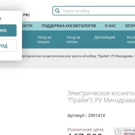
сплатный по РФ)
?
НДЫ
НОВОСТИ
ПОДДЕРЖКА КОСМЕТОЛОГОВ
О НАС
ОПЛА
РНО
тетическая
Уход за
Уход за
Депиляция
Кос
едицина
лицом
телом
мас
РОД
а красоты
>
Электрическое косметологическое кресло АтисМед "Прайм"с РУ Минздрава, 
Электрическое космето
"Прайм"с РУ Минздрава
Артикул : 2901414
Розничная цена
Цена д
автор