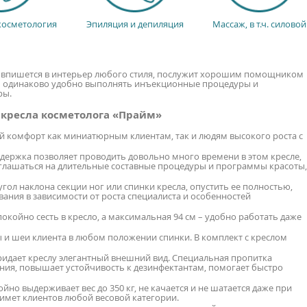
косметология
Эпиляция и депиляция
Массаж, в т.ч. силовой
о впишется в интерьер любого стиля, послужит хорошим помощником
им одинаково удобно выполнять инъекционные процедуры и
ры.
 кресла косметолога «Прайм»
 комфорт как миниатюрным клиентам, так и людям высокого роста с
держка позволяет проводить довольно много времени в этом кресле,
соглашаться на длительные составные процедуры и программы красоты,
ол наклона секции ног или спинки кресла, опустить ее полностью,
ания в зависимости от роста специалиста и особенностей
окойно сесть в кресло, а максимальная 94 см – удобно работать даже
и шеи клиента в любом положении спинки. В комплект с креслом
ридает креслу элегантный внешний вид. Специальная пропитка
ния, повышает устойчивость к дезинфектантам, помогает быстро
но выдерживает вес до 350 кг, не качается и не шатается даже при
имет клиентов любой весовой категории.