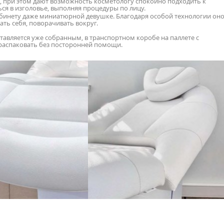
, при этом дают возможность косметологу спокойно подходить к
ься в изголовье, выполняя процедуры по лицу.
абинету даже миниатюрной девушке. Благодаря особой технологии он
ть себя, поворачивать вокруг.
тавляется уже собранным, в транспортном коробе на паллете с
и распаковать без посторонней помощи.