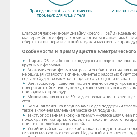
Проведение любых эстетических
Аппаратная 
процедур для лица и тела
Благодаря лаконичному дизайну кресло «Прайм» идеальн
мастерам бьюти-сферы, косметологам, массажистам. С н
обертывания, перманентный татуаж и массажные процеду
Особенности и преимущества электрического
Ширина 76 см и боковые поддержки подарят одинаковый
крупными формами.
Анатомическая форма матраса и особая поясничная под
не ощущая усталости в спине. Клиенты с радостью будут 
ведь это будет возможность просто отдохнуть и поспать!
Электромотор позволяет моментально отрегулировать уг
превратив в обычную кушетку, плавно менять высоту основ
проводимых процедур.
Минимальная высота 59 см дает возможность клиенту сп
стоя.
Большая подушка предназначена для поддержки головы 
также включена маленькая массажная подушка.
Текстурированная экокожа премиум-класса Easy Clean п
предохраняет материал обшивки от механического истира
очистить от любых загрязнений.
Устойчивый металлический каркас на подпятниках спокой
силовых массажных техниках. Надежный мотор легко подн