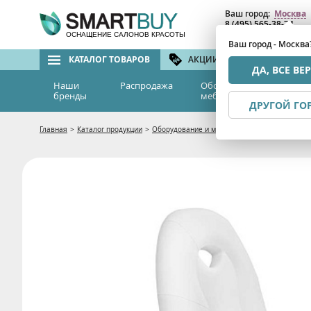
Ваш город:
Москва
8 (495) 565-38-74
8 (800) 775-82-76
(бе
ОСНАЩЕНИЕ САЛОНОВ КРАСОТЫ
Ваш город - Москва
КАТАЛОГ ТОВАРОВ
АКЦИИ И СКИДКИ
БРЕ
ДА, ВСЕ ВЕ
Наши
Распродажа
Оборудование и
Эс
бренды
мебель
м
ДРУГОЙ ГО
Главная
>
Каталог продукции
>
Оборудование и мебель
>
Мебель для салон