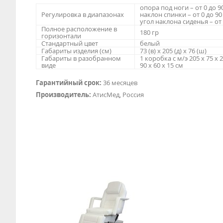
опора под ноги – от 0 до 9
Регулировка в диапазонах
наклон спинки – от 0 до 90
угол наклона сиденья – от 
Полное расположение в
180 гр
горизонтали
Стандартный цвет
белый
Габариты изделия (см)
73 (в) х 205 (д) х 76 (ш)
Габариты в разобранном
1 коробка с м/э 205 х 75 х 
виде
90 х 60 х 15 см
Гарантийный срок:
36 месяцев
Производитель:
АтисМед, Россия