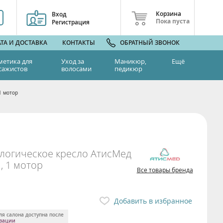
Корзина
Вход
Пока пуста
Регистрация
ТА И ДОСТАВКА
КОНТАКТЫ
ОБРАТНЫЙ ЗВОНОК
метика для
Уход за
Маникюр,
Ещё
сажистов
волосами
педикюр
1 мотор
логическое кресло АтисМед
, 1 мотор
Все товары бренда
Добавить в избранное
ля салона доступна после
изации