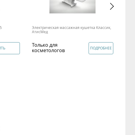
5
Электрическая массажная кушетка Классик,
СПА 
АтисМед
Только для
219
ИТЬ
ПОДРОБНЕЕ
косметологов