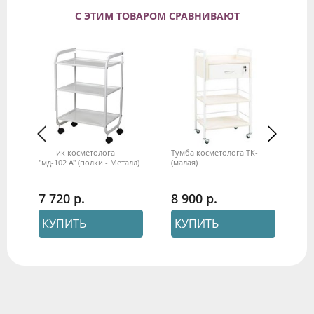
С ЭТИМ ТОВАРОМ СРАВНИВАЮТ
3
Столик косметолога
Тумба косметолога ТК-1
Ст
"мд-102 А" (полки - Металл)
(малая)
ящ
М»
7 720
8 900
1
КУПИТЬ
КУПИТЬ