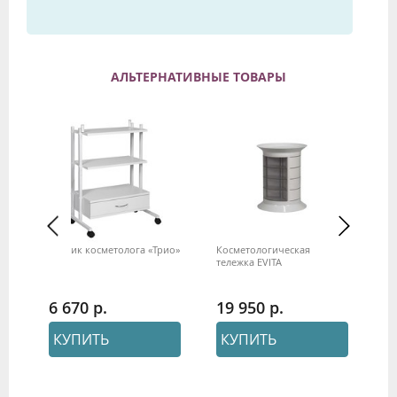
АЛЬТЕРНАТИВНЫЕ ТОВАРЫ
Столик косметолога «Трио»
Косметологическая
Ко
тележка EVITA
те
6 670
19 950
2
КУПИТЬ
КУПИТЬ