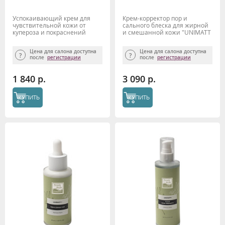
Успокаивающий крем для
Крем-корректор пор и
чувствительной кожи от
сального блеска для жирной
купероза и покраснений
и смешанной кожи "UNIMATT
"Harmony" 50 мл Beauty Style
+" 250 мл Beauty Style
Цена для салона доступна
Цена для салона доступна
после
регистрации
после
регистрации
1 840 р.
3 090 р.
КУПИТЬ
КУПИТЬ