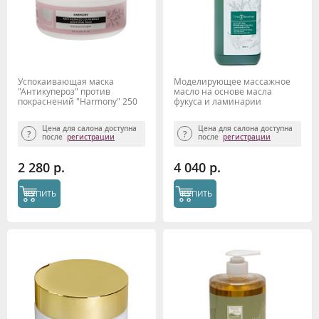
Успокаивающая маска
Моделирующее массажное
"Антикупероз" против
масло на основе масла
покраснений "Harmony" 250
фукуса и ламинарии
мл Beauty Style
"Thalasso" 1000 мл TIME
REVERSE
Цена для салона доступна
Цена для салона доступна
после
регистрации
после
регистрации
2 280 р.
4 040 р.
КУПИТЬ
КУПИТЬ