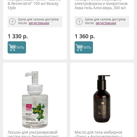
& Resveratrol" 100 мл Beauty
электрофореза и микротоков
Style
Аква-гель Алоэ-вера, 300 мл
Цена для салона доступна
Цена для салона доступна
после
регистрации
после
регистрации
1 330 р.
1 360 р.
КУПИТЬ
КУПИТЬ
Лосьон для ультразвуковой
Масло для тела имбирное
чистки лица Дезинкрустант,
«Тонус + Антицеллюлит» с