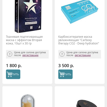
Тканевая подтягивающая
Карбокситерапия маска
маска с эффектом Вторая
увлажняющая "Carboxy
кожа, 10шт х 30 гр
therapy CO2 - Deep hydration"
набор 10шт x 30 мл Beauty
Style
Цена для салона доступна
Цена для салона доступна
после
регистрации
после
регистрации
1 800 р.
3 500 р.
КУПИТЬ
КУПИТЬ