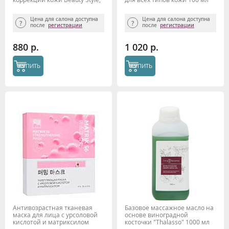
130 мл.
Beauty Style
Цена для салона доступна
Цена для салона доступна
после
регистрации
после
регистрации
880 р.
1 020 р.
КУПИТЬ
КУПИТЬ
Антивозрастная тканевая
Базовое массажное масло на
маска для лица с урсоловой
основе виноградной
кислотой и матриксилом
косточки "Thalasso" 1000 мл