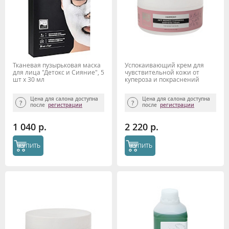
Тканевая пузырьковая маска
Успокаивающий крем для
для лица "Детокс и Сияние", 5
чувствительной кожи от
шт х 30 мл
купероза и покраснений
"Harmony" 250 мл Beauty Style
Цена для салона доступна
Цена для салона доступна
после
регистрации
после
регистрации
1 040 р.
2 220 р.
КУПИТЬ
КУПИТЬ