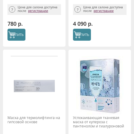
MATRYX S6, Beauty Style, 30 мл
TIME REVERSE
Цена для салона доступна
Цена для салона доступна
после
регистрации
после
регистрации
780 р.
4 090 р.
КУПИТЬ
КУПИТЬ
Маска для термолифтинга на
Успокаивающая тканевая
гипсовой основе
маска от купероза с
пантенолом и гиалуроновой
кислотой Beauty Style, 30 мл