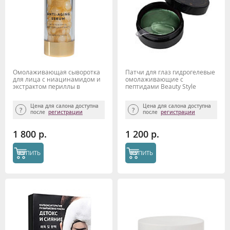
Омолаживающая сыворотка
Патчи для глаз гидрогелевые
для лица с ниацинамидом и
омолаживающие с
экстрактом периллы в
пептидами Beauty Style
капсулах Beauty Style
Цена для салона доступна
Цена для салона доступна
после
регистрации
после
регистрации
1 800 р.
1 200 р.
КУПИТЬ
КУПИТЬ