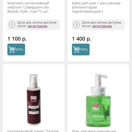
Комплекс интенсивный
Крем для шеи с массажным
лифтинг Совершенство
аппликатором
Beauty Style, 3 мл.*5 шт.
подтягивающий с
фуллеренами Beauty Style
Цена для салона доступна
Цена для салона доступна
после
регистрации
после
регистрации
1 100 р.
1 400 р.
КУПИТЬ
КУПИТЬ
Гиалуроновый тоник "Taurine
Гель для миостимуляции,