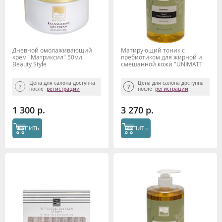
Дневной омолаживающий
Матирующий тоник с
крем "Матриксил" 50мл
пребиотиком для жирной и
Beauty Style
смешанной кожи "UNIMATT
+" 460 мл Beauty Style
Цена для салона доступна
Цена для салона доступна
после
регистрации
после
регистрации
1 300 р.
3 270 р.
КУПИТЬ
КУПИТЬ