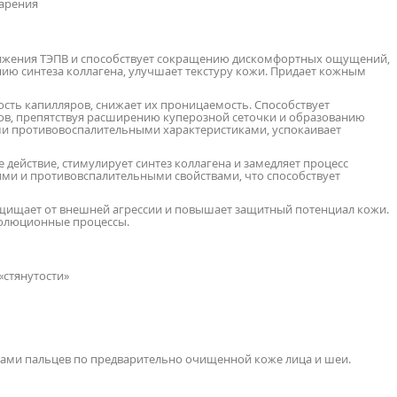
тарения
нижения ТЭПВ и способствует сокращению дискомфортных ощущений,
нию синтеза коллагена, улучшает текстуру кожи. Придает кожным
сть капилляров, снижает их проницаемость. Способствует
в, препятствуя расширению куперозной сеточки и образованию
кими противовоспалительными характеристиками, успокаивает
действие, стимулирует синтез коллагена и замедляет процесс
ими и противовспалительными свойствами, что способствует
защищает от внешней агрессии и повышает защитный потенциал кожи.
волюционные процессы.
«стянутости»
ами пальцев по предварительно очищенной коже лица и шеи.