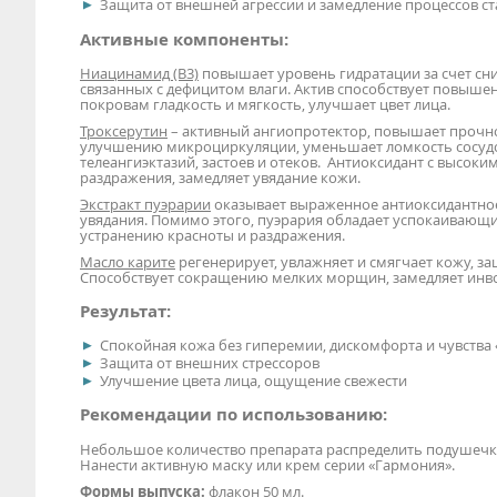
Защита от внешней агрессии и замедление процессов с
Активные компоненты:
Ниацинамид (В3)
повышает уровень гидратации за счет с
связанных с дефицитом влаги. Актив способствует повыше
покровам гладкость и мягкость, улучшает цвет лица.
Троксерутин
– активный ангиопротектор, повышает прочно
улучшению микроциркуляции, уменьшает ломкость сосудо
телеангиэктазий, застоев и отеков. Антиоксидант с высо
раздражения, замедляет увядание кожи.
Экстракт пуэрарии
оказывает выраженное антиоксидантное 
увядания. Помимо этого, пуэрария обладает успокаивающ
устранению красноты и раздражения.
Масло карите
регенерирует, увлажняет и смягчает кожу, 
Способствует сокращению мелких морщин, замедляет ин
Результат:
Спокойная кожа без гиперемии, дискомфорта и чувства 
Защита от внешних стрессоров
Улучшение цвета лица, ощущение свежести
Рекомендации по использованию:
Небольшое количество препарата распределить подушечк
Нанести активную маску или крем серии «Гармония».
Формы выпуска:
флакон 50 мл.