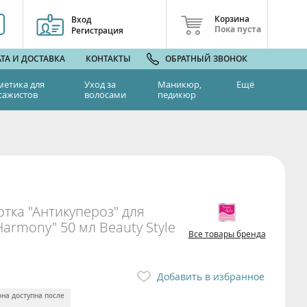
Корзина
Вход
Пока пуста
Регистрация
ТА И ДОСТАВКА
КОНТАКТЫ
ОБРАТНЫЙ ЗВОНОК
метика для
Уход за
Маникюр,
Ещё
сажистов
волосами
педикюр
ка "Антикупероз" для
armony" 50 мл Beauty Style
Все товары бренда
Добавить в избранное
она доступна после