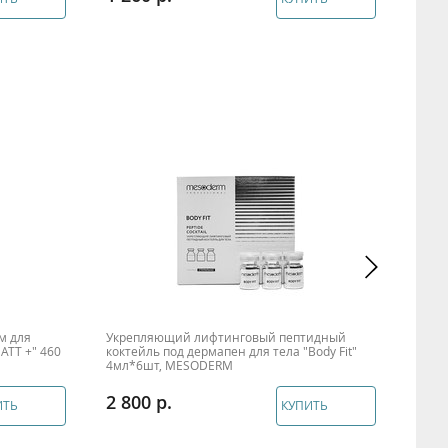
м для
Укрепляющий лифтинговый пептидный
Мице
TT +" 460
коктейль под дермапен для тела "Body Fit"
и см
4мл*6шт, MESODERM
Beaut
2 800
2 9
ИТЬ
КУПИТЬ