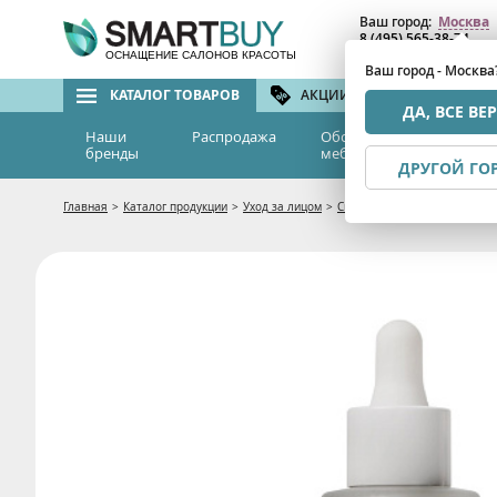
Ваш город:
Москва
8 (495) 565-38-74
8 (800) 775-82-76
(бе
ОСНАЩЕНИЕ САЛОНОВ КРАСОТЫ
Ваш город - Москва
КАТАЛОГ ТОВАРОВ
АКЦИИ И СКИДКИ
БРЕ
ДА, ВСЕ ВЕ
Наши
Распродажа
Оборудование и
Эс
бренды
мебель
м
ДРУГОЙ ГО
Главная
>
Каталог продукции
>
Уход за лицом
>
Сыворотки
>
Успокаивающая 