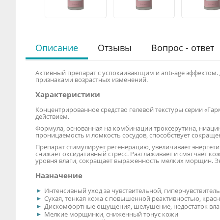
Описание
Отзывы
Вопрос - ответ
Активный препарат с успокаивающим и anti-age эффектом
признаками возрастных изменений.
Характеристики
Концентрированное средство гелевой текстуры серии «Га
действием.
Формула, основанная на комбинации троксерутина, ниацин
проницаемость и ломкость сосудов, способствует сокращ
Препарат стимулирует регенерацию, увеличивает энергет
снижает оксидативный стресс. Разглаживает и смягчает ко
уровня влаги, сокращает выраженность мелких морщин. 
Назначение
Интенсивный уход за чувствительной, гиперчувствител
Сухая, тонкая кожа с повышенной реактивностью, крас
Дискомфортные ощущения, шелушение, недостаток вла
Мелкие морщинки, сниженный тонус кожи