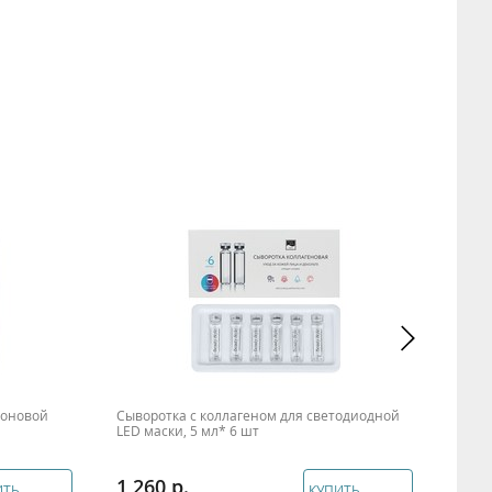
роновой
Сыворотка с коллагеном для светодиодной
Колл
LED маски, 5 мл* 6 шт
Style
1 260
1 2
ИТЬ
КУПИТЬ