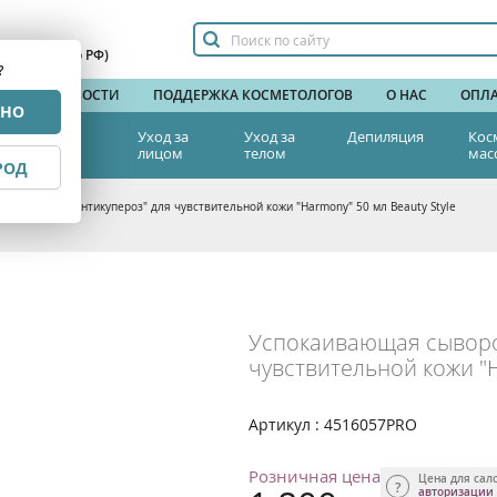
сплатный по РФ)
?
НДЫ
НОВОСТИ
ПОДДЕРЖКА КОСМЕТОЛОГОВ
О НАС
ОПЛА
РНО
тетическая
Уход за
Уход за
Депиляция
Кос
едицина
лицом
телом
мас
РОД
сыворотка "Антикупероз" для чувствительной кожи "Harmony" 50 мл Beauty Style
Успокаивающая сыворот
чувствительной кожи "H
Артикул : 4516057PRO
Розничная цена
Цена для сал
авторизации