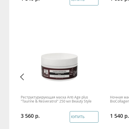
Реструктурирующая маска Anti Age plus
Ночная мас
PP
"Taurine & Resveratrol" 250 мл Beauty Style
BioCollagen
3 560
1 540
КУПИТЬ