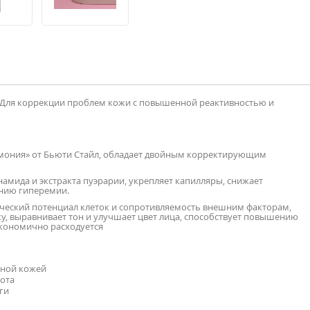
. Для коррекции проблем кожи с повышенной реактивностью и
рмония» от Бьюти Стайл, обладает двойным корректирующим
амида и экстракта пуэрарии, укрепляет капилляры, снижает
ению гиперемии.
ический потенциал клеток и сопротивляемость внешним факторам,
жу, выравнивает тон и улучшает цвет лица, способствует повышению
Экономично расходуется
ьной кожей
нота
ги