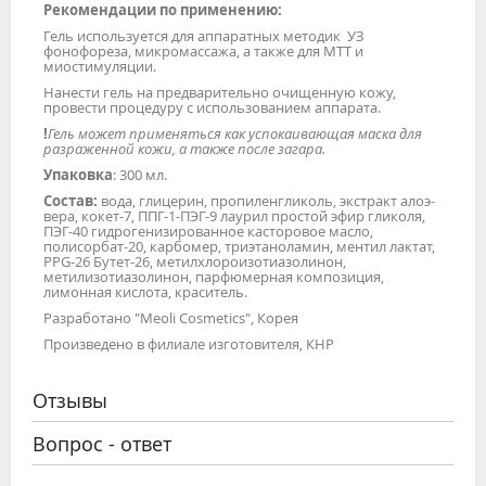
Рекомендации по применению:
Гель используется для аппаратных методик УЗ
фонофореза, микромассажа, а также для МТТ и
миостимуляции.
Нанести гель на предварительно очищенную кожу,
провести процедуру с использованием аппарата.
!
Гель может применяться как успокаивающая маска для
разраженной кожи, а также после загара.
Упаковка
: 300 мл.
Состав:
вода, глицерин, пропиленгликоль, экстракт алоэ-
вера, кокет-7, ППГ-1-ПЭГ-9 лаурил простой эфир гликоля,
ПЭГ-40 гидрогенизированное касторовое масло,
полисорбат-20, карбомер, триэтаноламин, ментил лактат,
PPG-26 Бутет-26, метилхлороизотиазолинон,
метилизотиазолинон, парфюмерная композиция,
лимонная кислота, краситель.
Разработано "Meoli Cosmetics", Корея
Произведено в филиале изготовителя, КНР
Отзывы
Вопрос - ответ