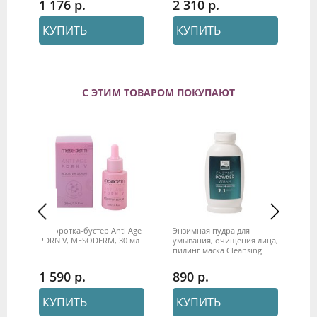
1 176
2 310
1
КУПИТЬ
КУПИТЬ
С ЭТИМ ТОВАРОМ ПОКУПАЮТ
py
Сыворотка-бустер Anti Age
Энзимная пудра для
Ал
PDRN V, MESODERM, 30 мл
умывания, очищения лица,
мас
пилинг маска Cleansing
кг
л)
universal, Beauty Style, 100 г
ан
1 590
890
5
КУПИТЬ
КУПИТЬ