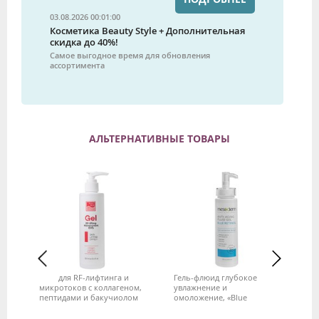
03.08.2026 00:01:00
Косметика Beauty Style + Дополнительная
скидка до 40%!
Самое выгодное время для обновления
ассортимента
АЛЬТЕРНАТИВНЫЕ ТОВАРЫ
,
Гель для RF-лифтинга и
Гель-флюид глубокое
Ге
микротоков с коллагеном,
увлажнение и
эл
за
пептидами и бакучиолом
омоложение, «Blue
ми
Beauty Style, 250 мл
Retinol+NMF», MESODERM,
30
250 мл