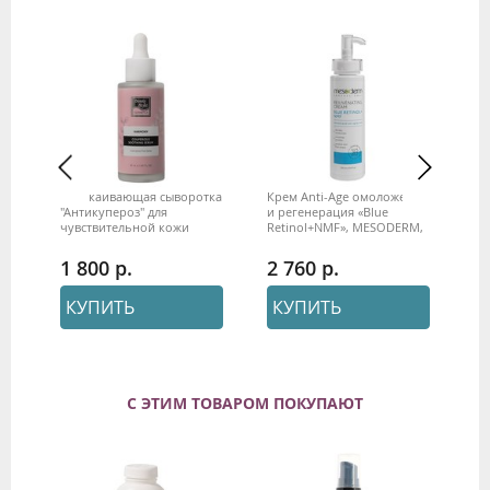
i
Успокаивающая сыворотка
Крем Anti-Age омоложение
Ус
 &
"Антикупероз" для
и регенерация «Blue
"А
y
чувствительной кожи
Retinol+NMF», MESODERM,
по
"Harmony" 50 мл Beauty
250 мл
25
Style
1 800
2 760
2
КУПИТЬ
КУПИТЬ
С ЭТИМ ТОВАРОМ ПОКУПАЮТ