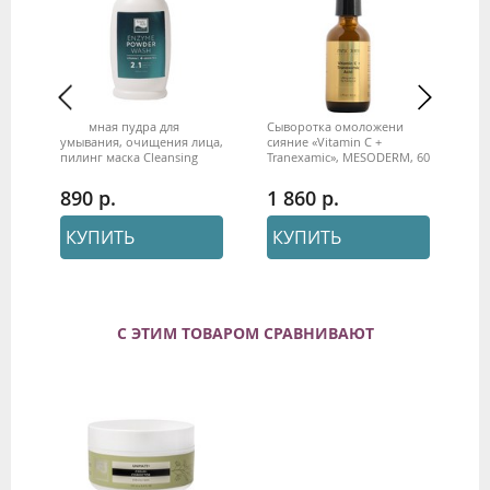
Энзимная пудра для
Сыворотка омоложение и
Ал
л
умывания, очищения лица,
сияние «Vitamin C +
мас
пилинг маска Cleansing
Tranexamic», MESODERM, 60
кг
universal, Beauty Style, 100 г
мл
ан
890
1 860
5
КУПИТЬ
КУПИТЬ
С ЭТИМ ТОВАРОМ СРАВНИВАЮТ