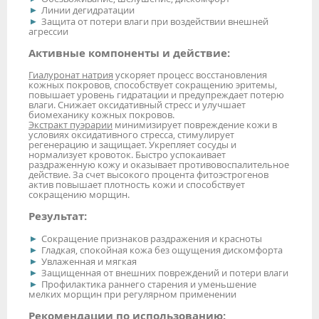
Линии дегидратации
Защита от потери влаги при воздействии внешней
агрессии
Активные компоненты и действие:
Гиалуронат натрия
ускоряет процесс восстановления
кожных покровов, способствует сокращению эритемы,
повышает уровень гидратации и предупреждает потерю
влаги. Снижает оксидативный стресс и улучшает
биомеханику кожных покровов.
Экстракт пуэрарии
минимизирует повреждение кожи в
условиях оксидативного стресса, стимулирует
регенерацию и защищает. Укрепляет сосуды и
нормализует кровоток. Быстро успокаивает
раздраженную кожу и оказывает противовоспалительное
действие. За счет высокого процента фитоэстрогенов
актив повышает плотность кожи и способствует
сокращению морщин.
Результат:
Сокращение признаков раздражения и красноты
Гладкая, спокойная кожа без ощущения дискомфорта
Увлаженная и мягкая
Защищенная от внешних повреждений и потери влаги
Профилактика раннего старения и уменьшение
мелких морщин при регулярном применении
Рекомендации по использованию: