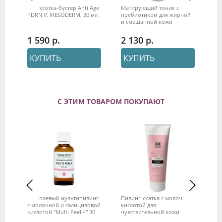
тка
Сыворотка-бустер Anti Age
Матирующий тоник с
Сы
PDRN V, MESODERM, 30 мл
пребиотиком для жирной
си
и смешанной кожи
Tr
"UNIMATT +" 100 мл Beauty
мл
Style
1 590
2 130
1
КУПИТЬ
КУПИТЬ
С ЭТИМ ТОВАРОМ ПОКУПАЮТ
ing
Гликолевый мультипилинг
Пилинг-скатка с молочной
Ло
с молочной и салициловой
кислотой для
Ne
кислотой "Multi Peel 4" 30
чувствительной кожи
Me
мл, Mesoderm
"Harmony" 250 мл, Beauty