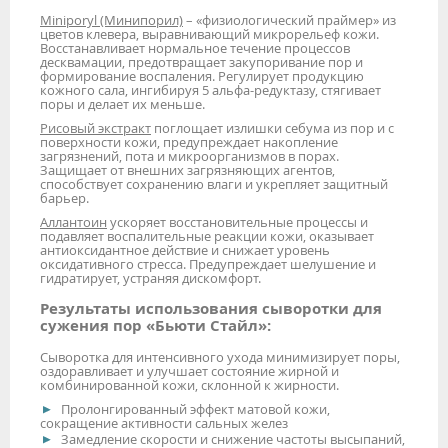
Miniporyl (Минипорил)
– «физиологический праймер» из
цветов клевера, выравнивающий микрорельеф кожи.
Восстанавливает нормальное течение процессов
десквамации, предотвращает закупоривание пор и
формирование воспаления. Регулирует продукцию
кожного сала, ингибируя 5 альфа-редуктазу, стягивает
поры и делает их меньше.
Рисовый экстракт
поглощает излишки себума из пор и с
поверхности кожи, предупреждает накопление
загрязнений, пота и микроорганизмов в порах.
Защищает от внешних загрязняющих агентов,
способствует сохранению влаги и укрепляет защитный
барьер.
Аллантоин
ускоряет восстановительные процессы и
подавляет воспалительные реакции кожи, оказывает
антиоксидантное действие и снижает уровень
оксидативного стресса. Предупреждает шелушение и
гидратирует, устраняя дискомфорт.
Результаты использования сыворотки для
сужения пор «Бьюти Стайл»:
Сыворотка для интенсивного ухода минимизирует поры,
оздоравливает и улучшает состояние жирной и
комбинированной кожи, склонной к жирности.
Пролонгированный эффект матовой кожи,
сокращение активности сальных желез
Замедление скорости и снижение частоты высыпаний,