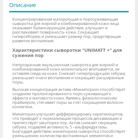
Описание
Концентрированная матирующая и поросуживающая
сыворотка для жирной и комбинированной кожи лица
оказывает балансирующие действие, улучшает и
разглаживает поверхность кожи. Сокращает
гиперсеборею и уменьшает размер пор, предотвращая
развитие воспаления.
Характеристики сыворотки "UNIMATT +" для
сужения пор
Непрозрачная эмульсионная сыворотка для жирной и
комбинированной кожи моментально впитывается, не
оставляя следа на коже. Снижает гиперпродукцию себума,
уменьшает очаги воспаления и сокращает расширенные
поры.
Высокая концентрация актива «Минипорил» способствует
созданию пролонгированного поро-суживающего
эффекта и матовости кожи. Являясь физиологическим
праймером, стягивает поры за счет сокращения волокон
коллагена.
Минипорил улучшает дифференцировку кератиноцитов,
что приводит к нормализации процессов десквамации и
препятствует закупорке пор. Актив снижает секрецию
себума, подавляя активность 5 –альфаредуктазы.
Благодаря действию минипорила сыворотка способствует
уменьшению количества воспаленных элементов и