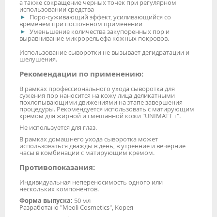
а также сокращение черных точек при регулярном
использовании средства
Поро-суживающий эффект, усиливающийся со
временем при постоянном применении
Уменьшение количества закупоренных пор и
выравнивание микрорельефа кожных покровов.
Использование сыворотки не вызывает дегидратации и
шелушения.
Рекомендации по применению:
В рамках профессионального ухода сыворотка для
сужения пор наносится на кожу лица деликатными
похлопывающими движениями на этапе завершения
процедуры. Рекомендуется использовать с матирующим
кремом для жирной и смешанной кожи "UNIMATT +".
Не используется для глаз.
В рамках домашнего ухода сыворотка может
использоваться дважды в день, в утренние и вечерние
часы в комбинации с матирующим кремом.
Противопоказания:
Индивидуальная непереносимость одного или
нескольких компонентов.
Форма выпуска:
50 мл
Разработано "Meoli Cosmetics", Корея