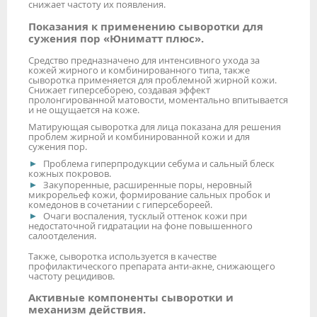
снижает частоту их появления.
Показания к применению сыворотки для
сужения пор «Юниматт плюс».
Средство предназначено для интенсивного ухода за
кожей жирного и комбинированного типа, также
сыворотка применяется для проблемной жирной кожи.
Снижает гиперсеборею, создавая эффект
пролонгированной матовости, моментально впитывается
и не ощущается на коже.
Матирующая сыворотка для лица показана для решения
проблем жирной и комбинированной кожи и для
сужения пор.
Проблема гиперпродукции себума и сальный блеск
кожных покровов.
Закупоренные, расширенные поры, неровный
микрорельеф кожи, формирование сальных пробок и
комедонов в сочетании с гиперсебореей.
Очаги воспаления, тусклый оттенок кожи при
недостаточной гидратации на фоне повышенного
салоотделения.
Также, сыворотка используется в качестве
профилактического препарата анти-акне, снижающего
частоту рецидивов.
Активные компоненты сыворотки и
механизм действия.