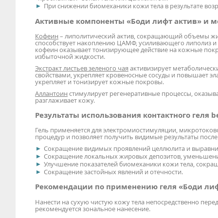
При снижении биомеханики кожи тела в результате возр
Активные компоненты «Боди лифт актив» и м
Кофеин
– липолитический актив, сокращающий объемы жир
способствует накоплению ЦАМФ, усиливающего липолиз и
кофеин оказывает тонизирующее действие на кожные пок
избыточной жидкости.
Экстракт листьев зеленого чая
активизирует метаболическ
свойствами, укрепляет кровеносные сосуды и повышает эл
укрепляет и тонизирует кожные покровы.
Аллантоин
стимулирует регенеративные процессы, оказыва
разглаживает кожу.
Результаты использования контактного геля be
Гель применяется для электромиостимуляции, микротоков
процедур и позволяет получить видимые результаты после 
Сокращение видимых проявлений целлюлита и выравни
Сокращение локальных жировых депозитов, уменьшен
Улучшение показателей биомеханики кожи тела, сокращ
Сокращение застойных явлений и отечности.
Рекомендации по применению геля «Боди лиф
Нанести на сухую чистую кожу тела непосредственно пер
рекомендуется зональное нанесение.