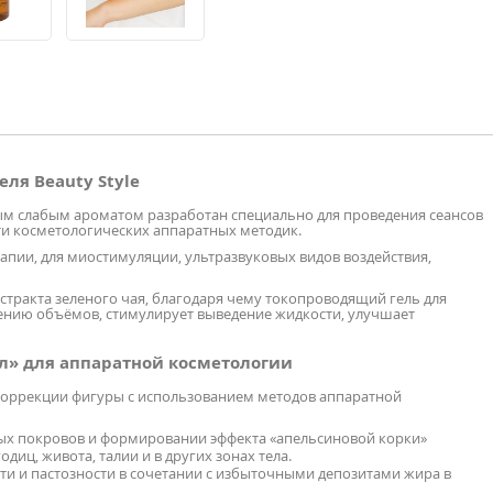
ля Beauty Style
ным слабым ароматом разработан специально для проведения сеансов
и косметологических аппаратных методик.
рапии, для миостимуляции, ультразвуковых видов воздействия,
стракта зеленого чая, благодаря чему токопроводящий гель для
ению объёмов, стимулирует выведение жидкости, улучшает
йл» для аппаратной косметологии
 коррекции фигуры с использованием методов аппаратной
ых покровов и формировании эффекта «апельсиновой корки»
иц, живота, талии и в других зонах тела.
ти и пастозности в сочетании с избыточными депозитами жира в