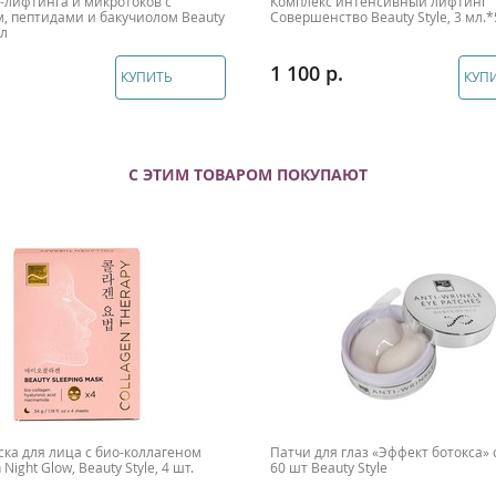
F-лифтинга и микротоков с
Комплекс интенсивный лифтинг
, пептидами и бакучиолом Beauty
Совершенство Beauty Style, 3 мл.*
мл
1 100
КУПИТЬ
КУП
С ЭТИМ ТОВАРОМ ПОКУПАЮТ
ка для лица с био-коллагеном
Патчи для глаз «Эффект ботокса»
 Night Glow, Beauty Style, 4 шт.
60 шт Beauty Style