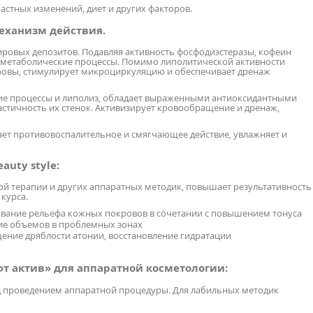
астных изменений, диет и других факторов.
еханизм действия.
овых депозитов. Подавляя активность фосфодиэстеразы, кофеин
 метаболические процессы. Помимо липолитической активности
ровы, стимулирует микроциркуляцию и обеспечивает дренаж
ие процессы и липолиз, обладает выраженными антиоксидантными
астичность их стенок. Активизирует кровообращение и дренаж,
ет противовоспалительное и смягчающее действие, увлажняет и
auty style:
ой терапии и других аппаратных методик, повышает результативность
курса.
вание рельефа кожных покровов в сочетании с повышением тонуса
ие объемов в проблемных зонах
ение дряблости атонии, восстановление гидратации
т актив» для аппаратной косметологии:
ед проведением аппаратной процедуры. Для лабильных методик