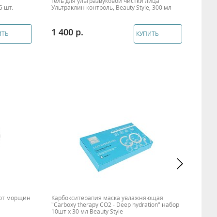
Гель для ультразвуковой чистки лица
Гель
5 шт.
Ультраклин контроль, Beauty Style, 300 мл
микро
1 400
1 3
ИТЬ
КУПИТЬ
 от морщин
Карбокситерапия маска увлажняющая
Ткан
"Carboxy therapy CO2 - Deep hydration" набор
"Дето
10шт x 30 мл Beauty Style