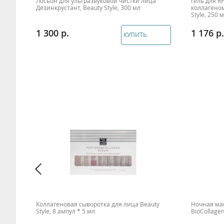
Лосьон для ультразвуковой чистки лица
Гель для R
Дезинкрустант, Beauty Style, 300 мл
коллагеном
Style, 250 
1 300
1 176
КУПИТЬ
 для
Коллагеновая сыворотка для лица Beauty
Ночная мас
Style, 8 ампул * 5 мл
BioCollagen