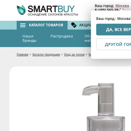
Ваш город:
Москва
8 (495) 565-38-74
8 (800) 775-82-76
(бе
ОСНАЩЕНИЕ САЛОНОВ КРАСОТЫ
Ваш город - Москва
КАТАЛОГ ТОВАРОВ
АКЦИИ И СКИДКИ
БРЕ
ДА, ВСЕ ВЕ
Наши
Распродажа
Оборудование и
Эс
бренды
мебель
м
ДРУГОЙ ГО
Главная
>
Каталог продукции
>
Уход за телом
>
Кремы и гели
>
Гель антице