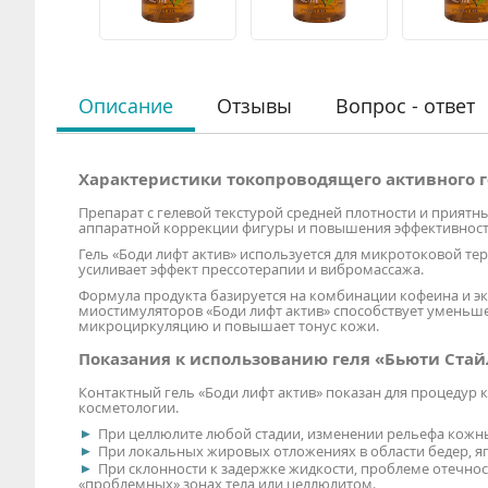
Описание
Отзывы
Вопрос - ответ
Характеристики токопроводящего активного ге
Препарат с гелевой текстурой средней плотности и прият
аппаратной коррекции фигуры и повышения эффективност
Гель «Боди лифт актив» используется для микротоковой те
усиливает эффект прессотерапии и вибромассажа.
Формула продукта базируется на комбинации кофеина и эк
миостимуляторов «Боди лифт актив» способствует уменьш
микроциркуляцию и повышает тонус кожи.
Показания к использованию геля «Бьюти Ста
Контактный гель «Боди лифт актив» показан для процедур
косметологии.
При целлюлите любой стадии, изменении рельефа кожн
При локальных жировых отложениях в области бедер, ягод
При склонности к задержке жидкости, проблеме отечнос
«проблемных» зонах тела или целлюлитом.