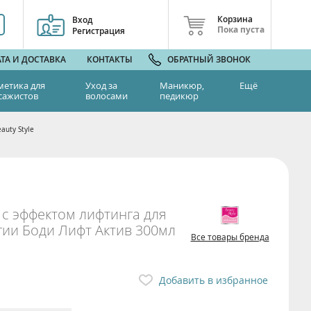
Корзина
Вход
Пока пуста
Регистрация
ТА И ДОСТАВКА
КОНТАКТЫ
ОБРАТНЫЙ ЗВОНОК
метика для
Уход за
Маникюр,
Ещё
сажистов
волосами
педикюр
uty Style
с эффектом лифтинга для
ии Боди Лифт Актив 300мл
Все товары бренда
Добавить в избранное