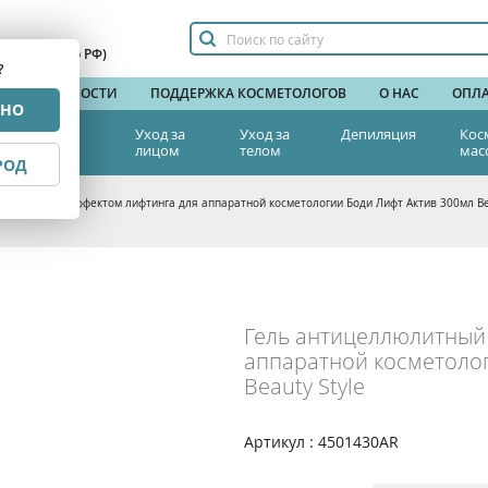
сплатный по РФ)
?
НДЫ
НОВОСТИ
ПОДДЕРЖКА КОСМЕТОЛОГОВ
О НАС
ОПЛА
РНО
тетическая
Уход за
Уход за
Депиляция
Кос
едицина
лицом
телом
мас
РОД
ллюлитный с эффектом лифтинга для аппаратной косметологии Боди Лифт Актив 300мл Bea
Гель антицеллюлитный 
аппаратной косметолог
Beauty Style
Артикул : 4501430AR