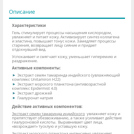
Описание
Характеристики
Гель стимулирует процессы насыщения кислородом,
увлажняет и питает кожу. Активизирует синтез коллагена
и эластина, повышает тонус кожи. Замедляет процессы
старения, возвращает лицу сияние и придает
отдохнувший вид.
Успокаивает и смягчает кожу, уменьшает гиперемию и
раздражение.
Активные компоненты:
Экстракт семян тамаринда индийского (увлажняющий
комплекс Unitamiron H22)
Экстракт морского планктона (антивозрастной
комплекс Epidermist 4.0)
Экстракт дрожжей
Гиалуронат натрия
Действие активных компонентов:
Экстракт семян тамаринда индийского
увлажняет кожу и
препятствует обезвоживанию, а также усиливает действие
гиалуроновой кислоты. Выравнивает цвет лица,
«возрождает» тусклую и уставшую кожу.
Экстракт морского планктона
интенсивно увлажняет,