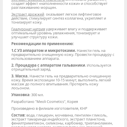
создает эффект «наполненности кожи» и способствует
разглаживанию морщин.
Экстракт дрожжей
оказывает легкое лифтинговое
действие, стимулирует синтез коллагена, укрепляет и
тонизирует кожу.
Гиалуронат натрия
удерживает влагу и поддерживает
оптимальный уровень увлажнения, тонизирует и
улучшает структуру кожи.
Рекомендации по применению:
1.
С УЗ аппаратом и микротоками.
Нанести гель на
предварительно очищенную кожу. Провести процедуру с
использованием аппарата.
2. Процедура с аппаратом гальваники
. Используется
отрицательный заряд.
3. Маска.
Нанести гель на предварительно очищенную
кожу. Время экспозиции 10-15 минут, выполнить легкий
массаж до полного впитывания. Протереть кожу
лосьоном.
Упаковка
: 300 мл.
Разработано "Meoli Cosmetics", Корея
Произведено в филиале изготовителя, КНР
Состав:
вода, глицерин, мочевина, пентилен гликоль,
экстракт тамаринда индийского, экстракт планктона,
фенилтриметикон, силиконы, карбомер, триэтаноламин,
гиалуроновая кислота, экстракт пивныжх дрожжей,