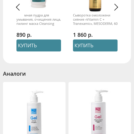
Энзимная пудра для
Сыворотка омоложение и
Ал
л
умывания, очищения лица,
сияние «Vitamin C +
мас
пилинг маска Cleansing
Tranexamic», MESODERM, 60
кг
universal, Beauty Style, 100 г
мл
ан
890
1 860
5
КУПИТЬ
КУПИТЬ
Аналоги