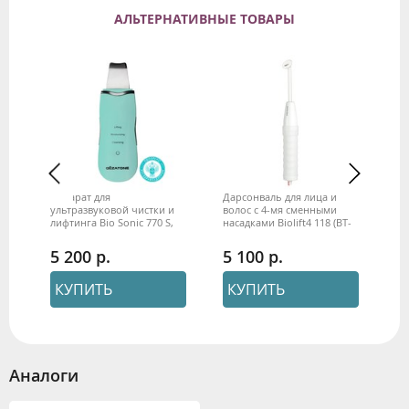
АЛЬТЕРНАТИВНЫЕ ТОВАРЫ
Аппарат для
Дарсонваль для лица и
Ап
ультразвуковой чистки и
волос с 4-мя сменными
те
лифтинга Bio Sonic 770 S,
насадками Biolift4 118 (BT-
Bi
Gezatone
118) Gezatone
5 200
5 100
6
КУПИТЬ
КУПИТЬ
Аналоги