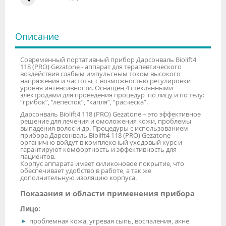
Описание
Современный портативный прибор Дарсонваль Biolift4
118 (PRO) Gezatone - аппарат для терапевтического
воздействия слабым импульсным током высокого
напряжения и частоты, с возможностью регулировки
уровня интенсивности. Оснащен 4 стеклянными
электродами для проведения процедур по лицу и по телу:
“грибок”, “лепесток”, “капля”, “расческа”.
Дарсонваль Biolift4 118 (PRO) Gezatone – это эффективное
решение для лечения и омоложения кожи, проблемы
выпадения волос и др. Процедуры с использованием
прибора Дарсонваль Biolift4 118 (PRO) Gezatone
органично войдут в комплексный уходовый курс и
гарантируют комфортность и эффективность для
пациентов.
Корпус аппарата имеет силиконовое покрытие, что
обеспечивает удобство в работе, а так же
дополнительную изоляцию корпуса.
Показания и области применения прибора
Лицо:
проблемная кожа, угревая сыпь, воспаления, акне