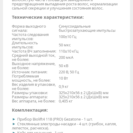
предотвращения выпадения роста волос, нормализации
сальной секреции и улучшения состояния волос.
Технические характеристики:
Форма выходного
Синусоидальные
сигнала:
быстрозатухающие импульсы
Частота следования
100±10 Гц
импульсов:
Длительность
50 мкс
импульсов:
Частота ВЧ заполнения:
110±10 кГц
Средний выходной ток,
200 мкА
не более:
Выходное напряжение,
50 кВ
не более:
Источник питания:
220 В, 50 Гц
Потребляемая
10 Вт
мощность, не более:
Вес изделия в упаковке,
0,9 кг
не более:
Размеры упаковки:
325х210х56 ± 2 (ДхШхВ) мм
Размеры аппарата:
325х210х56 ± 2 (ДхШхВ) мм
Вес аппарата, не более:
0,405 кг
Комплектация:
Прибор Biolift4 118 (PRO) Gezatone - 1 шт.
Стеклянные электроды-насадки - 4 шт. (грибок, капля,
лепесток, расческа).
Кейс для хранения - 1 шт.