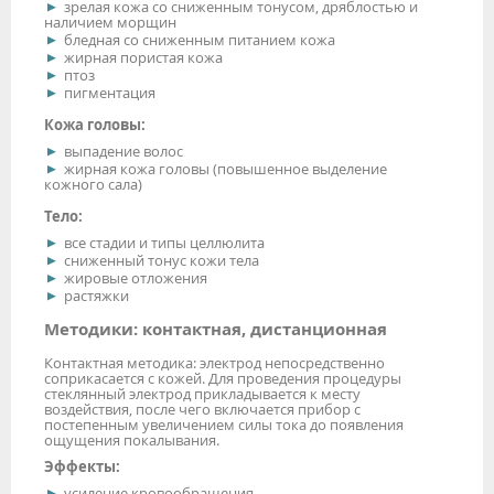
зрелая кожа со сниженным тонусом, дряблостью и
наличием морщин
бледная со сниженным питанием кожа
жирная пористая кожа
птоз
пигментация
Кожа головы:
выпадение волос
жирная кожа головы (повышенное выделение
кожного сала)
Тело:
все стадии и типы целлюлита
сниженный тонус кожи тела
жировые отложения
растяжки
Методики: контактная, дистанционная
Контактная методика: электрод непосредственно
соприкасается с кожей. Для проведения процедуры
стеклянный электрод прикладывается к месту
воздействия, после чего включается прибор с
постепенным увеличением силы тока до появления
ощущения покалывания.
Эффекты:
усиление кровообращения