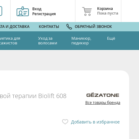
Корзина
Вход
Пока пуста
Регистрация
ТА И ДОСТАВКА
КОНТАКТЫ
ОБРАТНЫЙ ЗВОНОК
метика для
Уход за
Маникюр,
Ещё
сажистов
волосами
педикюр
ой терапии Biolift 608
Все товары бренда
Добавить в избранное