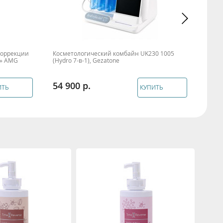
коррекции
Косметологический комбайн UK230 1005
Карт
o» AMG
(Hydro 7-в-1), Gezatone
ИГЛЫ
удос
54 900
4 6
ИТЬ
КУПИТЬ