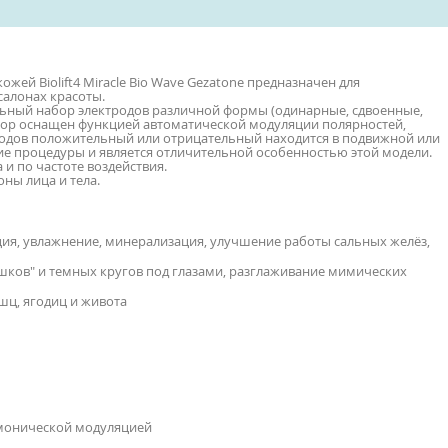
жей Biolift4 Miracle Bio Wave Gezatone предназначен для
салонах красоты.
ный набор электродов различной формы (одинарные, сдвоенные,
бор оснащен функцией автоматической модуляции полярностей,
тродов положительный или отрицательный находится в подвижной или
ие процедуры и является отличительной особенностью этой модели.
и по частоте воздействия.
ны лица и тела.
ция, увлажнение, минерализация, улучшение работы сальных желёз,
мешков" и темных кругов под глазами, разглаживание мимических
шц, ягодиц и живота
рмонической модуляцией