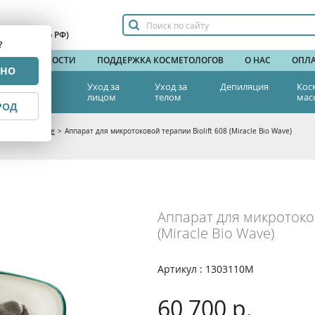
сплатный по РФ)
?
НДЫ
НОВОСТИ
ПОДДЕРЖКА КОСМЕТОЛОГОВ
О НАС
ОПЛА
РНО
тетическая
Уход за
Уход за
Депиляция
Кос
едицина
лицом
телом
мас
РОД
е оборудование
>
Аппарат для микротоковой терапии Biolift 608 (Miracle Bio Wave)
Аппарат для микротоков
(Miracle Bio Wave)
Артикул : 1303110M
60 700 р.