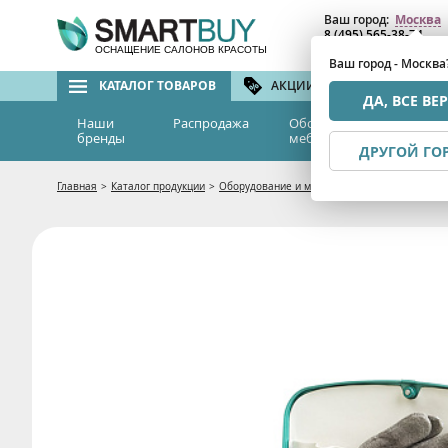
Ваш город:
Москва
8 (495) 565-38-74
8 (800) 775-82-76
(бе
ОСНАЩЕНИЕ САЛОНОВ КРАСОТЫ
Ваш город - Москва
КАТАЛОГ ТОВАРОВ
АКЦИИ И СКИДКИ
БРЕ
ДА, ВСЕ ВЕ
Наши
Распродажа
Оборудование и
Эс
бренды
мебель
м
ДРУГОЙ ГО
Главная
>
Каталог продукции
>
Оборудование и мебель
>
Косметологическо