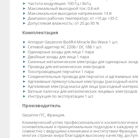
Частота модуляции: 100 Гц / 8кГц
Максимальный выходной ток: 0.8 мА
Максимальное выходное напряжение: 14 В
Диапазон рабочих температур: от +10 до +35 С
Допустимая влажность: от 20 до 85 %
Комплектация
Аппарат Gezatone Biolift4 Miracle Bio Wave 1 шт.
Сетевой адаптер АС 220В / DC 18B 1 шт.
Одинарные зонды для лица 1 пара
Двойные зонды для лица 1 пара
Сменные металлические электроды для одинарных зондов
Провода для металлических электродов
Токопроводящие перчатки 1 пара
Соединительные провода для перчаток и адгезивных эле
Адгезивные прямоугольные электроды (расходный мате
Адгезивная электрод-маска для лица (расходный материал
Ватные палочки для металлических лицевых электродов 
Инструкция по эксплуатации 1 шт.
Производитель
Gezanne ITC, Франция.
Коммерческий успех профессионального косметологическ
основательным и принципиальным подходом к каждому эта
совместно с ведущими клиниками и институтами Франции.
многих странах мира благодаря высокому качеству, досту