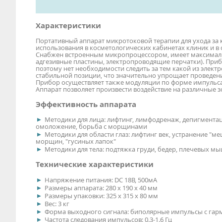
Характеристики
Портативный аппарат микротоковой терапии для ухода за ко
использования в косметологических кабинетах клиник и в 
Снабжен встроенным микропроцессором, имеет максималь
адгезивные пластины, электропроводящие перчатки). При
поэтому нет необходимости следить за тем какой из элек
стабильной позиции, что значительно упрощает проведен
Прибор осуществляет также модуляции по форме импульса 
Аппарат позволяет произвести воздействие на различные зо
Эффективность аппарата
Методики для лица: лифтинг, лимфодренаж, депигмента
омоложение, борьба с морщинами
Методики для области глаз: лифтинг век, устранение "
морщин, "гусиных лапок"
Методики для тела: подтяжка груди, бедер, плечевых мы
Технические характеристики
Напряжение питания: DC 18В, 500мА
Размеры аппарата: 280 х 190 х 40 мм
Размеры упаковки: 325 х 315 х 80 мм
Вес: 3 кг
Форма выходного сигнала: биполярные импульсы с га
Частота следования импульсов: 0.3-1.6 Гц