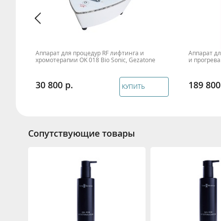
UK230
Аппарат для процедур RF лифтинга и
Аппарат д
хромотерапии OK 018 Bio Sonic, Gezatone
и прогрева
30 800
189 800
КУПИТЬ
Сопутствующие товары