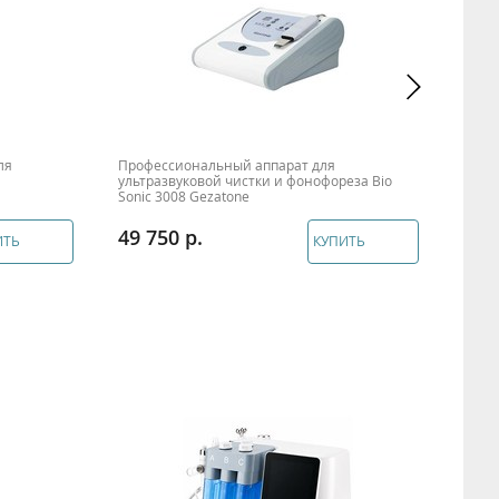
ля
Профессиональный аппарат для
Обор
ультразвуковой чистки и фонофореза Bio
B-79
Sonic 3008 Gezatone
49 750
58 
ИТЬ
КУПИТЬ