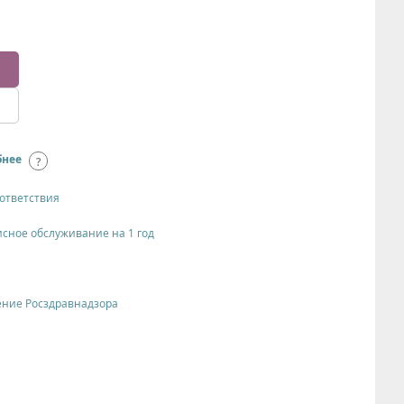
бнее
oтвeтствия
исное обслуживание на 1 год
ение Росздравнадзора