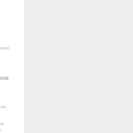
можно
енда
ки,
ка
а