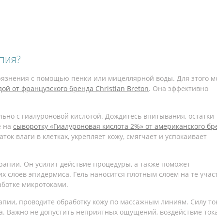
пия?
грязнения с помощью пенки или мицеллярной воды. Для этого 
й от французского бренда Christian Breton
. Она эффективно
ьно с гиалуроновой кислотой. Дождитесь впитывания, остатки
е на
сыворотку «Гиалуроновая кислота 2%» от американского бр
ток влаги в клетках, укрепляет кожу, смягчает и успокаивает
рапии. Он усилит действие процедуры, а также поможет
х слоев эпидермиса. Гель наносится плотным слоем на те участ
аботке микротоками.
апии, проводите обработку кожу по массажным линиям. Силу то
. Важно не допустить неприятных ощущений, воздействие ток