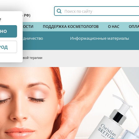
сплатный по РФ)
?
НДЫ
НОВОСТИ
ПОДДЕРЖКА КОСМЕТОЛОГОВ
О НАС
ОПЛА
РНО
Сотрудничество
Информационные материалы
РОД
ать о микротоковой терапии