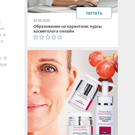
ЧИТАТЬ
02.06.2020
я
Образование на карантине: курсы
ых
косметолога онлайн
ы и
а,
. В
овую