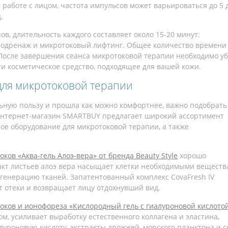
аботе с лицом, частота импульсов может варьироваться до 5 
.
ов, длительность каждого составляет около 15-20 минут:
одренаж и микротоковый лифтинг. Общее количество времени
 После завершения сеанса микротоковой терапии необходимо у
ти косметическое средство, подходящее для вашей кожи.
для микротоковой терапии
ьную пользу и прошла как можно комфортнее, важно подобрать
Интернет-магазин SMARTBUY предлагает широкий ассортимент
ое оборудование для микротоковой терапии, а также
ков «Аква-гель Алоэ-вера» от бренда Beauty Style
хорошо
ракт листьев алоэ вера насыщает клетки необходимыми веществ
егенерацию тканей. Запатентованный комплекс CovaFresh IV
т отеки и возвращает лицу отдохнувший вид.
оков и ионофореза «Кислородный гель с гиалуроновой кислотой
м, усиливает выработку естественного коллагена и эластина,
луроновую кислоту, экстракты дрожжей, морского планктона и 