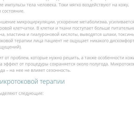
е импульсы тела человека. Токи мягко воздействуют на кожу,
 состояние.
чшение микроциркуляции, ускорение метаболизма, усиливаетс
овой клетчатки. В клетки и ткани поступает больше питательн
на, эластина и гиалуроновой кислоты, выводятся шлаки, токсин
оковой терапии лица пациент не ощущает никакого дискомфорт
ощущений).
т от проблем, которые нужно решить, а также особенности кожи
, а эффект от процедуры сохраняется около полугода. Микроток
а – на нее не влияет сезонность.
микротоковой терапии
выделяют следующие: