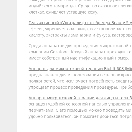
индийского тамаринда. Средство оказывает легк
клетках, оживляет уставшую кожу.
Гель активный «Ультралифт» от бренда Beauty Sty
эффект, укрепляет овал лица, восстанавливает то
кислоту, экстракты ламинарии и фукуса, касторов
Среди аппаратов для проведения микротоковой 
компании Gezatone. Каждый аппарат проходит те
имеет собственный идентификационный номер.
Аппарат для микротоковой терапии Biolift 608 (Mir
предназначен для использования в салонах кра
полярностей, что исключает потребность следит
упрощает процесс проведения процедуры. Прибор
Аппарат микротоковой терапии для лица и тела Bi
оснащен удобной сенсорной панелью управления
перчатками. С его помощью можно проводить мик
удобно пользоваться, он помогает добиться потр