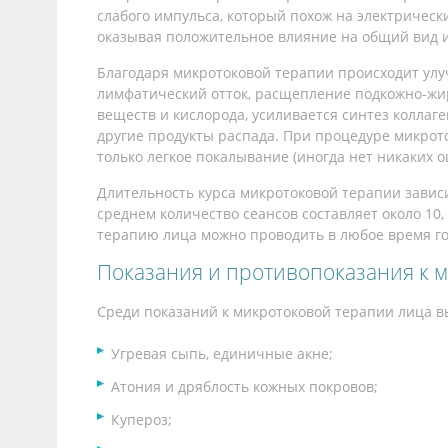
слабого импульса, который похож на электрически
оказывая положительное влияние на общий вид и
Благодаря микротоковой терапии происходит улу
лимфатический отток, расщепление подкожно-жир
веществ и кислорода, усиливается синтез коллаге
другие продукты распада. При процедуре микрот
только легкое покалывание (иногда нет никаких 
Длительность курса микротоковой терапии зависи
среднем количество сеансов составляет около 10
терапию лица можно проводить в любое время год
Показания и противопоказания к 
Среди показаний к микротоковой терапии лица 
Угревая сыпь, единичные акне;
Атония и дряблость кожных покровов;
Купероз;