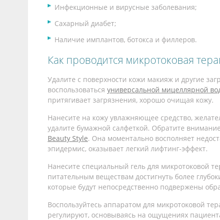
Инфекционные и вирусные заболевания;
Сахарный диабет;
Наличие имплантов, ботокса и филлеров.
Как проводится микротоковая тера
Удалите с поверхности кожи макияж и другие за
воспользоваться
универсальной мицеллярной водо
притягивает загрязнения, хорошо очищая кожу.
Нанесите на кожу увлажняющее средство, желател
удалите бумажной салфеткой. Обратите внимани
Beauty Style
. Она моментально восполняет недоста
эпидермис, оказывает легкий лифтинг-эффект.
Нанесите специальный гель для микротоковой те
питательным веществам достигнуть более глубоки
которые будут непосредственно подвержены обр
Воспользуйтесь аппаратом для микротоковой тер
регулируют, основываясь на ощущениях пациента