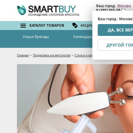
Ваш город:
Москва
8 (495) 565-38-74
8 (800) 775-82-76
(бе
ОСНАЩЕНИЕ САЛОНОВ КРАСОТЫ
Ваш город - Москва
КАТАЛОГ ТОВАРОВ
АКЦИИ И СКИДКИ
БРЕ
ДА, ВСЕ ВЕ
Наши бренды
Календарь семинаров
ДРУГОЙ ГО
Главная
>
Поддержка косметологов
>
Статьи и каталоги
>
Все, что нужно зн