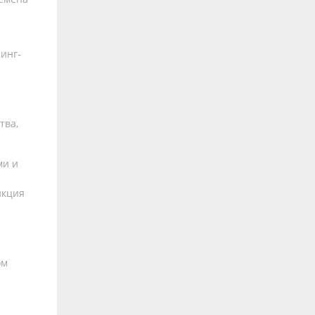
инг-
тва,
ми и
нкция
ом