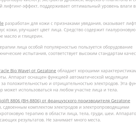
ий лифтинг-эффект, поддерживает оптимальный уровень влаги в
le
разработан для кожи с признаками увядания, оказывает лифт
нус кожи, улучшает цвет лица. Средство содержит гиалуроновую
ое масло и глицерин.
терапии лица особой популярностью пользуется оборудование
хнические испытания, соответствует высоким стандартам качес
acle Bio Wave) от Gezatone
обладает хорошими характеристика
соты. Аппарат оснащен функцией автоматической модуляции
ь за положительностью и отрицательностью электродов. Эта фу
 может использоваться на любом участке лица и тела.
olift 8806 (BH-8806) от французского производителя Gezatone
, сдвоенным комплектом электродов и электропроводящими
ротоковую терапию в области лица, тела, груди, шеи. Аппарат
ясающих результатов. Не занимает много места.