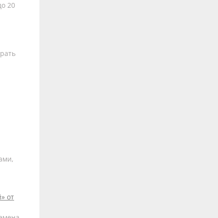
до 20
брать
ами,
» от
семена