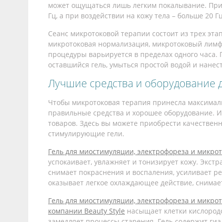
может ощущаться лишь легким покалывание. При р
Гц, а при воздействии на кожу тела – больше 20 Гц
Сеанс микротоковой терапии состоит из трех этап
микротоковая нормализация, микротоковый лимф
процедуры варьируется в пределах одного часа.
оставшийся гель, умыться простой водой и нанес
Лучшие средства и оборудование 
Чтобы микротоковая терапия принесла максимал
правильные средства и хорошее оборудование. 
товаров. Здесь вы можете приобрести качественн
стимулирующие гели.
Гель для миостимуляции, электрофореза и микрото
успокаивает, увлажняет и тонизирует кожу. Экст
снимает покраснения и воспаления, усиливает р
оказывает легкое охлаждающее действие, снимае
Гель для миостимуляции, электрофореза и микрот
компании Beauty Style
насыщает клетки кислородо
замедляет процессы старения. Гель содержит гиа