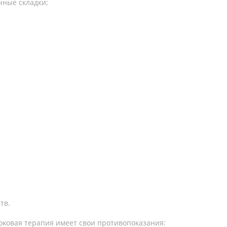
чные складки;
тв.
оковая терапия имеет свои противопоказания: