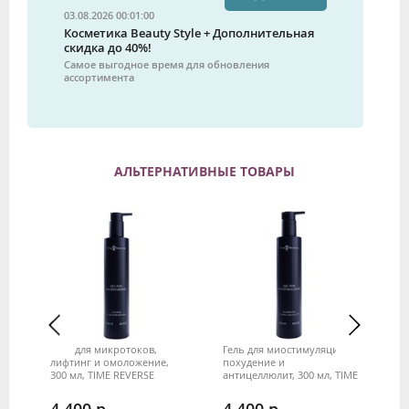
03.08.2026 00:01:00
Косметика Beauty Style + Дополнительная
скидка до 40%!
Самое выгодное время для обновления
ассортимента
АЛЬТЕРНАТИВНЫЕ ТОВАРЫ
Гель для микротоков,
Гель для миостимуляции,
Ма
сех
лифтинг и омоложение,
похудение и
ко
ME
300 мл, TIME REVERSE
антицеллюлит, 300 мл, TIME
TI
REVERSE
4 400
4 400
3