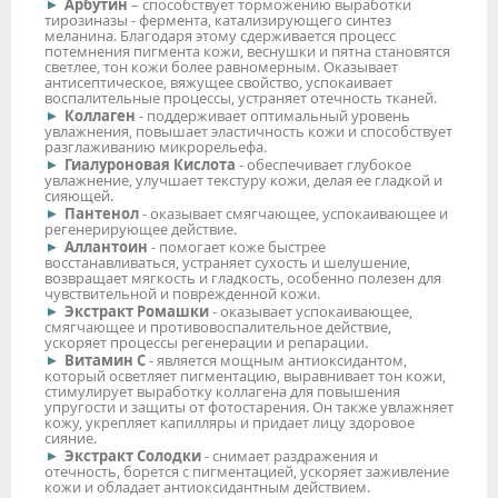
Арбутин
– способствует торможению выработки
тирозиназы - фермента, катализирующего синтез
меланина. Благодаря этому сдерживается процесс
потемнения пигмента кожи, веснушки и пятна становятся
светлее, тон кожи более равномерным. Оказывает
антисептическое, вяжущее свойство, успокаивает
воспалительные процессы, устраняет отечность тканей.
Коллаген
- поддерживает оптимальный уровень
увлажнения, повышает эластичность кожи и способствует
разглаживанию микрорельефа.
Гиалуроновая Кислота
- обеспечивает глубокое
увлажнение, улучшает текстуру кожи, делая ее гладкой и
сияющей.
Пантенол
- оказывает смягчающее, успокаивающее и
регенерирующее действие.
Аллантоин
- помогает коже быстрее
восстанавливаться, устраняет сухость и шелушение,
возвращает мягкость и гладкость, особенно полезен для
чувствительной и поврежденной кожи.
Экстракт Ромашки
- оказывает успокаивающее,
смягчающее и противовоспалительное действие,
ускоряет процессы регенерации и репарации.
Витамин С
- является мощным антиоксидантом,
который осветляет пигментацию, выравнивает тон кожи,
стимулирует выработку коллагена для повышения
упругости и защиты от фотостарения. Он также увлажняет
кожу, укрепляет капилляры и придает лицу здоровое
сияние.
Экстракт Солодки
- снимает раздражения и
отечность, борется с пигментацией, ускоряет заживление
кожи и обладает антиоксидантным действием.