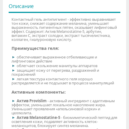
Описание
Контактный гель антипигмент - эффективно выравнивает
тон кожи, снижает содержание меланина, уменьшает
выраженность пигментных пятен, оказывает лифинговый
эффект. Содержит: Актив Melanostatine-5, арбутин,
витамин С, экстракт солодки, экстракт тысячелистника,
коллаген, гиалуроновую кислоту.
Преимущества геля:
обеспечивает выраженное отбеливающее и
лифтинговое действие
облегчает скольжение манипулы аппаратов
защищает кожу от перегрева, раздражений и
покраснений
легкая текстура контактного геля хорошо
распределяется и не подсыхает в процессе манипуляций
Активные компоненты:
Актив Provislim
- активный ингредиент с адаптивным
эффектом, уменьшает локальное накопление жира.
Уменьшает проявления «апельсиновой корки» и
целлюлита.
Актив Melanostatine-5
- биомиметический пептид для
осветления кожи, подавляет активность клеток-
меланоцитов, блокирует синтез меланина.