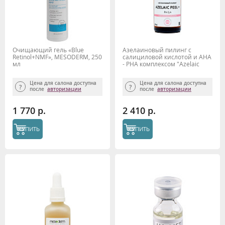
Очищающий гель «Blue
Азелаиновый пилинг с
Retinol+NMF», MESODERM, 250
салициловой кислотой и АНА
мл
- РНА комплексом "Azelaic
Peel +" рН 2,4 30 мл,
Mesoderm
Цена для салона доступна
Цена для салона доступна
после
авторизации
после
авторизации
1 770 р.
2 410 р.
КУПИТЬ
КУПИТЬ