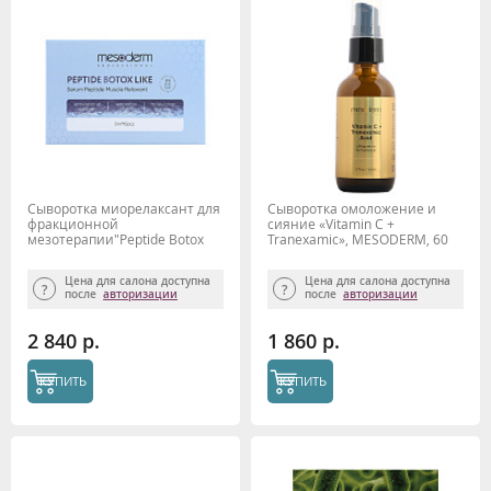
Cыворотка миорелаксант для
Сыворотка омоложение и
фракционной
сияние «Vitamin C +
мезотерапии"Peptide Botox
Tranexamic», MESODERM, 60
Like" 5мл*10шт. MESODERM
мл
Цена для салона доступна
Цена для салона доступна
после
авторизации
после
авторизации
2 840 р.
1 860 р.
КУПИТЬ
КУПИТЬ