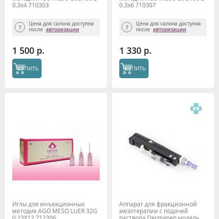
0.3x4 710303
0.3x6 710307
Цена для салона доступна
Цена для салона доступна
после
авторизации
после
авторизации
1 500 р.
1 330 р.
КУПИТЬ
КУПИТЬ
Иглы для инъекционных
Аппарат для фракционной
методик AGO MESO LUER 32G
мезотерапии с подачей
0,23X12 712306
раствора Dermapen модель