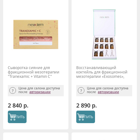
Сыворотка сияние для
Восстанавливающий
фракционной мезотерапии
коктейль для фракционной
"Tranexamic + Vitamin C"
мезотерапии «Exosomes»,
5мл*10шт. MESODERM
MESODERM, 5 мл*10шт.
Цена для салона доступна
Цена для салона доступна
после
авторизации
после
авторизации
2 840 р.
2 890 р.
КУПИТЬ
КУПИТЬ