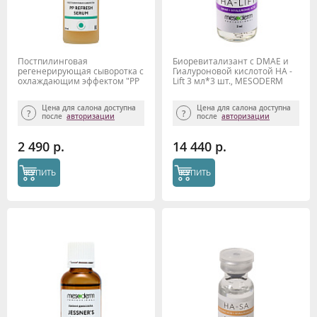
Постпилинговая
Биоревитализант с DMAE и
регенерирующая сыворотка с
Гиалуроновой кислотой HA -
охлаждающим эффектом "PP
Lift 3 мл*3 шт., MESODERM
Refresh serum" 50 мл,
Mesoderm
Цена для салона доступна
Цена для салона доступна
после
авторизации
после
авторизации
2 490 р.
14 440 р.
КУПИТЬ
КУПИТЬ