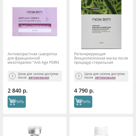
Антивозрастная сыворотка
Регенерирующая
для фракционной
биоцеллюлозная маска после
мезотерапии "Anti Age PDRN
процедур стерильная
V" 5мл*10шт. MESODERM
Mesoderm, 5 шт
Цена для салона доступна
Цена для салона доступна
после
авторизации
после
авторизации
2 840 р.
4 790 р.
КУПИТЬ
КУПИТЬ