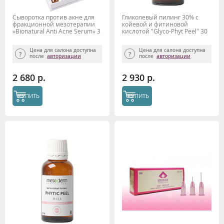
Сыворотка против акне для
Гликолевый пилинг 30% с
фракционной мезотерапии
койевой и фитиновой
«Bionatural Anti Acne Serum» 3
кислотой "Glyco-Phyt Peel" 30
мл х 10шт, Mesoderm
мл, Mesoderm
Цена для салона доступна
Цена для салона доступна
после
авторизации
после
авторизации
2 680 р.
2 930 р.
КУПИТЬ
КУПИТЬ