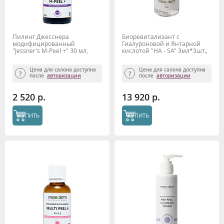
Пилинг Джесснера
Биоревитализант с
модифицированный
Гиалуроновой и Янтарной
"Jessner's M-Peel +" 30 мл,
кислотой "HA - SA" 3мл*3шт.,
Mesoderm
MESODERM
Цена для салона доступна
Цена для салона доступна
после
авторизации
после
авторизации
2 520 р.
13 920 р.
КУПИТЬ
КУПИТЬ