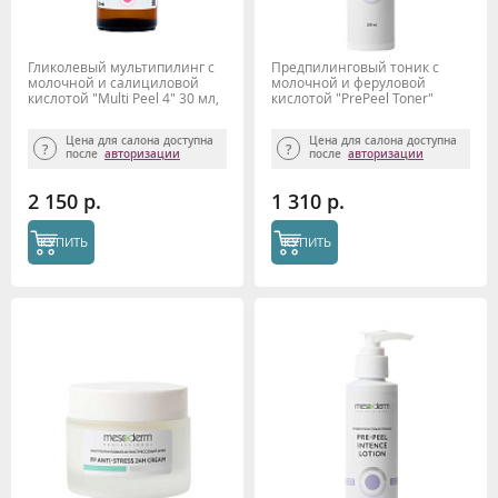
Гликолевый мультипилинг с
Предпилинговый тоник с
молочной и салициловой
молочной и феруловой
кислотой "Multi Peel 4" 30 мл,
кислотой "PrePeel Toner"
Mesoderm
200мл, Mesoderm
Цена для салона доступна
Цена для салона доступна
после
авторизации
после
авторизации
2 150 р.
1 310 р.
КУПИТЬ
КУПИТЬ