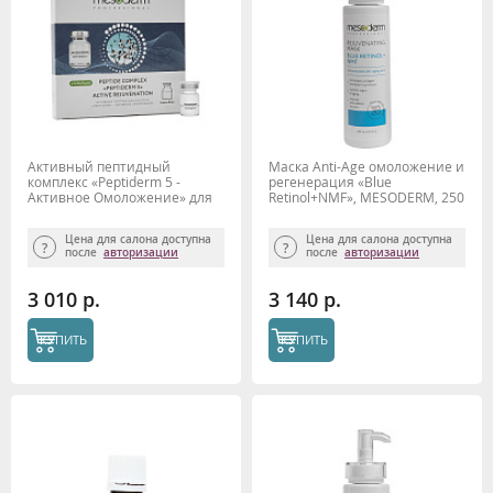
Активный пептидный
Маска Anti-Age омоложение и
комплекс «Peptiderm 5 -
регенерация «Blue
Активное Омоложение» для
Retinol+NMF», MESODERM, 250
фракционной
мл
микроигольчатой
Цена для салона доступна
Цена для салона доступна
мезотерапии ФММТ
после
авторизации
после
авторизации
3 010 р.
3 140 р.
КУПИТЬ
КУПИТЬ