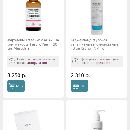
Феруловый пилинг с АНА-РНА
Гель-флюид глубокое
комплексом "Ferulic Peel+" 30
увлажнение и омоложение,
мл, Mesoderm
«Blue Retinol+NMF»,
MESODERM, 250 мл
Цена для салона доступна
Цена для салона доступна
после
авторизации
после
авторизации
3 250 р.
2 310 р.
КУПИТЬ
КУПИТЬ