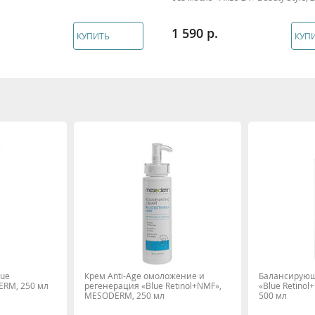
1 590
КУПИТЬ
КУП
ue
Крем Anti-Age омоложение и
Балансирующ
ERM, 250 мл
регенерация «Blue Retinol+NMF»,
«Blue Retino
MESODERM, 250 мл
500 мл