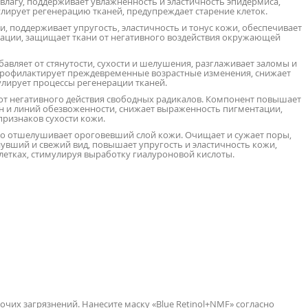
влагу, поддерживает увлажненность и эластичность эпидермиса,
ирует регенерацию тканей, предупреждает старение клеток.
 поддерживает упругость, эластичность и тонус кожи, обеспечивает
ации, защищает ткани от негативного воздействия окружающей
бавляет от стянутости, сухости и шелушения, разглаживает заломы и
профилактирует преждевременные возрастные изменения, снижает
улирует процессы регенерации тканей.
т негативного действия свободных радикалов. Компонент повышает
ин и линий обезвоженности, снижает выраженность пигментации,
ризнаков сухости кожи.
о отшелушивает ороговевший слой кожи. Очищает и сужает поры,
нувший и свежий вид, повышает упругость и эластичность кожи,
летках, стимулируя выработку гиалуроновой кислоты.
очих загрязнений. Нанесите маску «Blue Retinol+NMF» согласно