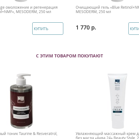
-Age омоложение и регенерация
Очищающий гель «Blue Retinol+N
nol+NMF», MESODERM, 250 мл
MESODERM, 250 мл
1 770
КУПИТЬ
КУП
С ЭТИМ ТОВАРОМ ПОКУПАЮТ
ый тоник Taurine & Resveratrol,
Увлажняющий массажный крем дл
без масла «Аква 24» Beauty Style, 