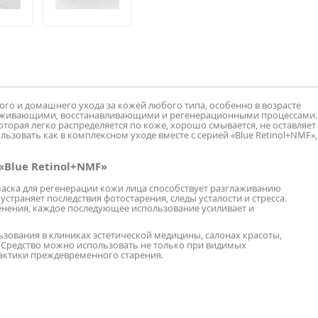
го и домашнего ухода за кожей любого типа, особенно в возрасте
аживающими, восстанавливающими и регенерационными процессами.
оторая легко распределяется по коже, хорошо смывается, не оставляет
льзовать как в комплексном уходе вместе с серией «Blue Retinol+NMF»,
Blue Retinol+NMF»
ска для регенерации кожи лица способствует разглаживанию
страняет последствия фотостарения, следы усталости и стресса.
енения, каждое последующее использование усиливает и
ьзования в клиниках эстетической медицины, салонах красоты,
 Средство можно использовать не только при видимых
актики преждевременного старения.