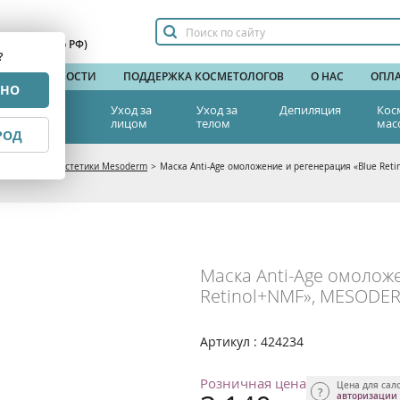
сплатный по РФ)
?
НДЫ
НОВОСТИ
ПОДДЕРЖКА КОСМЕТОЛОГОВ
О НАС
ОПЛА
РНО
тетическая
Уход за
Уход за
Депиляция
Кос
едицина
лицом
телом
мас
РОД
ецевтика и анестетики Mesoderm
>
Маска Anti-Age омоложение и регенерация «Blue Ret
Маска Anti-Age омолож
Retinol+NMF», MESODER
Артикул : 424234
Розничная цена
Цена для сал
авторизации