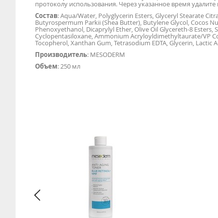
протоколу использования. Через указанное время удалите 
Состав
: Aqua/Water, Polyglycerin Esters, Glyceryl Stearate Cit
Butyrospermum Parkii (Shea Butter), Butylene Glycol, Cocos Nucif
Phenoxyethanol, Dicaprylyl Ether, Olive Oil Glycereth-8 Esters, 
Cyclopentasiloxane, Ammonium Acryloyldimethyltaurate/VP Cop
Tocopherol, Xanthan Gum, Tetrasodium EDTA, Glycerin, Lactic Aci
Производитель
: MESODERM
Объем
: 250 мл