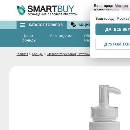
Ваш город:
Москва
8 (495) 565-38-74
8 (800) 775-82-76
(бе
ОСНАЩЕНИЕ САЛОНОВ КРАСОТЫ
Ваш город - Москва
КАТАЛОГ ТОВАРОВ
АКЦИИ И СКИДКИ
БРЕ
ДА, ВСЕ ВЕ
Наши
Распродажа
Оборудование и
Эс
бренды
мебель
м
ДРУГОЙ ГО
Главная
>
Бренды
>
Mesoderm (Испания) Эстетическая косметология
>
Косм