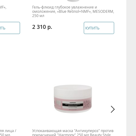
MF»,
Гель-флюид глубокое увлажнение и
Сывор
омоложение, «Blue Retinol+NMF», MESODERM,
MESO
250 мл
2 310
1 5
ИТЬ
КУПИТЬ
я лица /
Успокаивающая маска "Антикупероз" против
Омол
250 мл.
покраснений "Harmony" 250 мл Beauty Style
глаз 