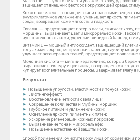
Масло Ши — глубоко питает и увлажняет кожу, удерживает 
защищает от внешних факторов окружающей среды, стимул
Кокосовое масло — насыщает ткани полезными веществами,
внутриклеточное увлажнение, уменьшает яркость пигмент
среды, возвращает коже мягкость и гладкость.
Сквалан — предотвращает потерю влаги, смягчает кожу, из
морщины, выравнивает цвет и микрорельеф кожи. Также 
чувствительность кожи, укрепляет липидный барьер, стим
Витамин Е — мощный антиоксидант, защищающий клетки о
тонус кожи, сокращает признаки старения, глубину морщ
улучшает регенерацию тканей, предотвращает появление п
Молочная кислота — мягкий кератолитик, который бережн
выравнивает текстуру и цвет лица, возвращает коже отдох
купирует воспалительные процессы. Задерживает влагу в к
Результат
Повышение упругости, эластичности и тонуса кожи;
Лифтинг-эффект;
Восстановление четкости овала лица;
Сокращение количества и глубины морщин;
Глубокое питание и увлажнение кожи;
Осветление яркости пигментных пятен;
Ускорение регенерации кожных покровов;
Выравнивание тона и микрорельефа;
Повышение естественной защиты кожи.
Способ применения: очистите кожу лица от косметики и пр