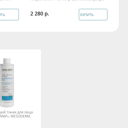
2 280
1 0
ИТЬ
КУПИТЬ
ий тоник для лица
l+NMF», MESODERM,