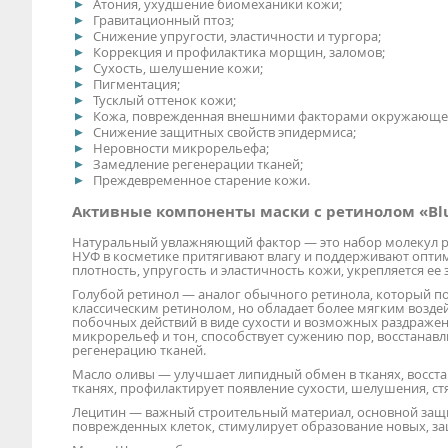
Атония, ухудшение биомеханики кожи;
Гравитационный птоз;
Снижение упругости, эластичности и тургора;
Коррекция и профилактика морщин, заломов;
Сухость, шелушение кожи;
Пигментация;
Тусклый оттенок кожи;
Кожа, поврежденная внешними факторами окружающей
Снижение защитных свойств эпидермиса;
Неровности микрорельефа;
Замедление регенерации тканей;
Преждевременное старение кожи.
Активные компоненты маски с ретинолом «Blu
Натуральный увлажняющий фактор — это набор молекул ро
НУФ в косметике притягивают влагу и поддерживают опти
плотность, упругость и эластичность кожи, укрепляется е
Голубой ретинол — аналог обычного ретинола, который по
классическим ретинолом, но обладает более мягким воздей
побочных действий в виде сухости и возможных раздражени
микрорельеф и тон, способствует сужению пор, восстанавли
регенерацию тканей.
Масло оливы — улучшает липидный обмен в тканях, восста
тканях, профилактирует появление сухости, шелушения, ст
Лецитин — важный строительный материал, основной защ
поврежденных клеток, стимулирует образование новых, за