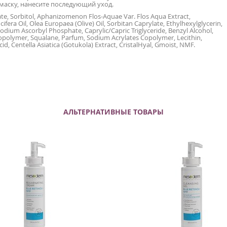
маску, нанесите последующий уход.
rate, Sorbitol, Aphanizomenon Flos-Aquae Var. Flos Aqua Extract,
era Oil, Olea Еuropaea (Olive) Oil, Sorbitan Caprylate, Ethylhexylglycerin,
Sodium Ascorbyl Phosphate, Caprylic/Capric Triglyceride, Benzyl Alcohol,
olymer, Squalane, Parfum, Sodium Acrylates Copolymer, Lecithin,
d, Centella Asiatica (Gotukola) Extract, CristalHyal, Gmoist, NMF.
АЛЬТЕРНАТИВНЫЕ ТОВАРЫ