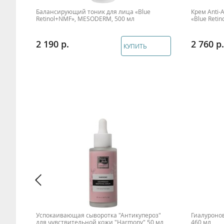
 100
Балансирующий тоник для лица «Blue
Крем Anti
Retinol+NMF», MESODERM, 500 мл
«Blue Reti
2 190
2 760
КУПИТЬ
 пор
Успокаивающая сыворотка "Антикупероз"
Гиалуронов
T +"
для чувствительной кожи "Harmony" 50 мл
460 мл