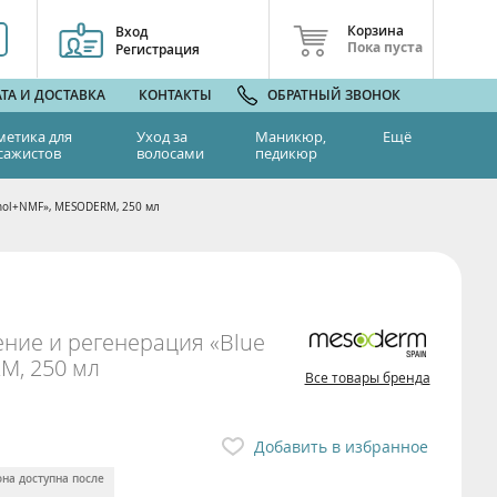
Корзина
Вход
Пока пуста
Регистрация
ТА И ДОСТАВКА
КОНТАКТЫ
ОБРАТНЫЙ ЗВОНОК
метика для
Уход за
Маникюр,
Ещё
сажистов
волосами
педикюр
inol+NMF», MESODERM, 250 мл
ение и регенерация «Blue
M, 250 мл
Все товары бренда
Добавить в избранное
она доступна после