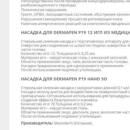
Непосредственно после проведения микродермабразии, хи
реабилитационного периода).
Психические нарушения.
Грипп, ОРВИ, лихорадочные состояния, обострение хронич
Нарушение (замедление) процессов регенерации кожи.
Наличие аллергических реакций на компоненты вводимых 
НАСАДКА ДЛЯ DERMAPEN Р19 12 ИГЛ ИЗ МЕДИ
Стерильная сменная насадка к портативному аппарату дл
отверстие для соединения со шлангом подачи сыворотки. М
части головы.
Количество игл: 12. Толщина игл: 0,25 мм
Материал игл – хирургическая сталь с алмазной заточкой.
Области применения: лицо, тело, волосистая часть головы.
Насадки предназначены для одноразового применения.
После использования подлежат утилизации.
НАСАДКА ДЛЯ DERMAPEN Р19 НАНО 5D
Стерильная сменная насадка с микроиглами длиной 0,1 мм
Насадки используются для воздействия на поверхностный 
препаратами. Оптимальное использование для процедуры
создания эффекта безупречного макияжа.
Количество игл: 70 Толщина игл: 0,2 мм.
Материал игл – хирургическая сталь.
Области применения: лицо, декольте, руки, волосистая ча
После использования подлежат утилизации.
Производитель:
Mezoderm (Испания).