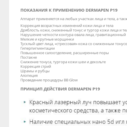
ПОКАЗАНИЯ К ПРИМЕНЕНИЮ DERMAPEN Р19
Аппарат применяется на любых участках лица и тела, а так
Коррекция возрастных изменений кожи лица и тела
Дряблость кожи, сниженный тонус и тургор кожи лица и те
Нарушение четкости контура овала лица, гравитационный 
Мелкие и крупные морщинки
Тусклый цвет лица, «стрессовая» кожа со сниженным тонус
Гиперпигментации
Повышенное салоотделение, расширенные поры
Постакне
Снижение тонуса, тургора кожи шеи и декольте
Коррекция стрий
Шрамы и рубцы
Алопеция
Проведение процедуры BB Glow
ПРИНЦИП ДЕЙСТВИЯ DERMAPEN Р19