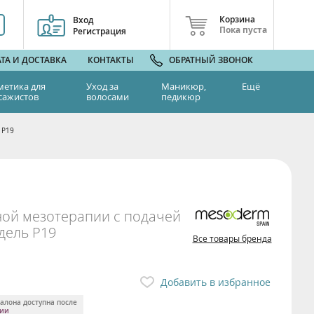
Корзина
Вход
Пока пуста
Регистрация
ТА И ДОСТАВКА
КОНТАКТЫ
ОБРАТНЫЙ ЗВОНОК
метика для
Уход за
Маникюр,
Ещё
сажистов
волосами
педикюр
 P19
ной мезотерапии с подачей
дель P19
Все товары бренда
Добавить в избранное
алона доступна после
ции