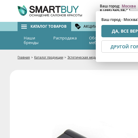
Ваш город:
Москва
8 (495) 565-38-74
8 (800) 775-82-76
(бе
ОСНАЩЕНИЕ САЛОНОВ КРАСОТЫ
Ваш город - Москва
КАТАЛОГ ТОВАРОВ
АКЦИИ И СКИДКИ
БРЕ
ДА, ВСЕ ВЕ
Наши
Распродажа
Оборудование и
Эс
бренды
мебель
м
ДРУГОЙ ГО
Главная
>
Каталог продукции
>
Эстетическая медицина
>
Фракционная мезо