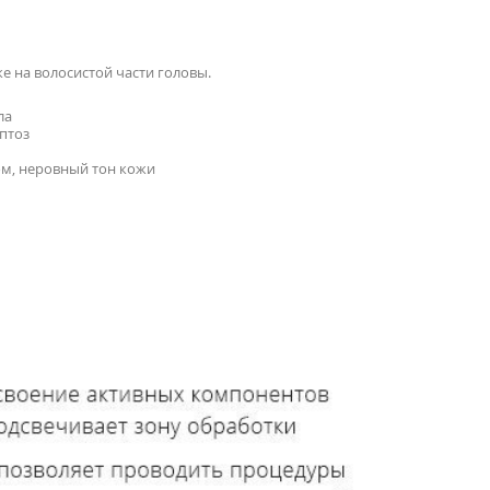
же на волосистой части головы.
ла
птоз
ом, неровный тон кожи