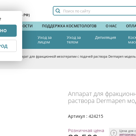
сплатный по РФ)
?
НДЫ
НОВОСТИ
ПОДДЕРЖКА КОСМЕТОЛОГОВ
О НАС
ОПЛА
РНО
тетическая
Уход за
Уход за
Депиляция
Кос
едицина
лицом
телом
мас
РОД
терапия
>
Аппарат для фракционной мезотерапии с подачей раствора Dermapen модель
Аппарат для фракцион
раствора Dermapen мо
Артикул : 424215
Розничная цена
Цена для с
авториза