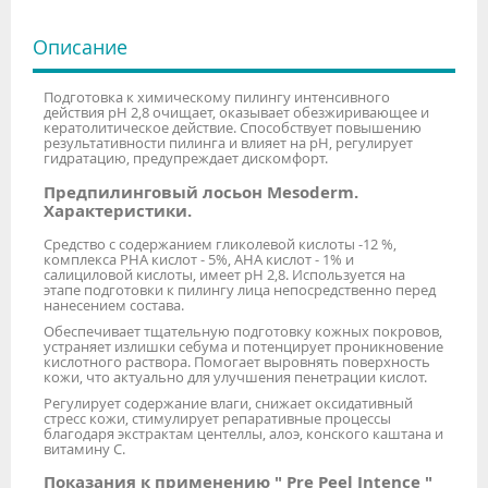
Описание
Подготовка к химическому пилингу интенсивного
действия рН 2,8 очищает, оказывает обезжиривающее и
кератолитическое действие. Способствует повышению
результативности пилинга и влияет на рН, регулирует
гидратацию, предупреждает дискомфорт.
Предпилинговый лосьон Mesoderm.
Характеристики.
Средство с содержанием гликолевой кислоты -12 %,
комплекса PHA кислот - 5%, АНА кислот - 1% и
салициловой кислоты, имеет pH 2,8. Используется на
этапе подготовки к пилингу лица непосредственно перед
нанесением состава.
Обеспечивает тщательную подготовку кожных покровов,
устраняет излишки себума и потенцирует проникновение
кислотного раствора. Помогает выровнять поверхность
кожи, что актуально для улучшения пенетрации кислот.
Регулирует содержание влаги, снижает оксидативный
стресс кожи, стимулирует репаративные процессы
благодаря экстрактам центеллы, алоэ, конского каштана и
витамину С.
Показания к применению " Pre Peel Intence "