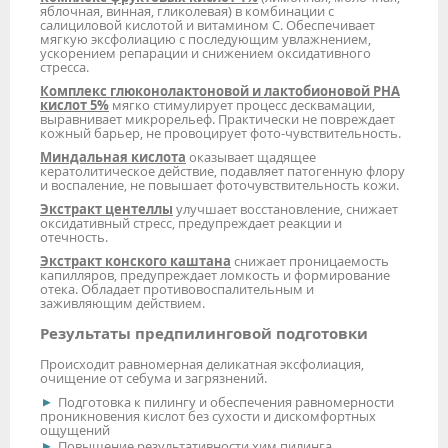
яблочная, винная, гликолевая) в комбинации с
салициловой кислотой и витамином С. Обеспечивает
мягкую эксфолиацию с последующим увлажнением,
ускорением репарации и снижением оксидативного
стресса.
Комплекс глюконолактоновой и лактобионовой РНА
кислот 5%
мягко стимулирует процесс десквамации,
выравнивает микрорельеф. Практически не повреждает
кожный барьер, не провоцирует фото-чувствительность.
Миндальная кислота
оказывает щадящее
кератолитическое действие, подавляет патогенную флору
и воспаление, не повышает фоточувствительность кожи.
Экстракт центеллы
улучшает восстановление, снижает
оксидативный стресс, предупреждает реакции и
отечность.
Экстракт конского каштана
снижает проницаемость
капилляров, предупреждает ломкость и формирование
отека. Обладает противовоспалительным и
заживляющим действием.
Результаты предпилинговой подготовки
Происходит равномерная деликатная эксфолиация,
очищение от себума и загрязнений.
Подготовка к пилингу и обеспечения равномерности
проникновения кислот без сухости и дискомфортных
ощущений
Повышение результативности хим.пилинга