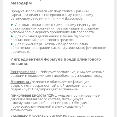
Мезодерм
Продукт используется как подготовка к разным
вариантам пилинга: поверхностному, срединному,
ретиноевому пилингу и пилингу Джесснера.
Для подготовки кожи к химическому пилингу, для
обезжиривания, снижения травматизации и создания
условий равномерного проникновения препарата.
Для усиления десквамации и более глубокого
проникновения пилингового средства.
Для снижения рН кожных покровов с целью
облегчения пенетрации кислот и усиления эффективности
процедуры.
Ингредиентная формула предпилингового
лосьона.
Экстракт алоэ
ингибирует воспаление, снижает кожные
реакции и поддерживает гидробаланс, успокаивая кожу.
Мочевина
усиливает и облегчает эксфолиацию,
разрыхляет поверхностный слой, дополнительно
гидратирует. Предупреждает воспаление.
Гликолевая кислота 12%
улучшает проникновение и
действие пилингового состава, потенцирует
отшелушивание и обновление кожи. Обладает
противовоспалительной и антиоксидантной
активностью.
Комплекс фруктовых кислот 1%
(лимонная, молочная,