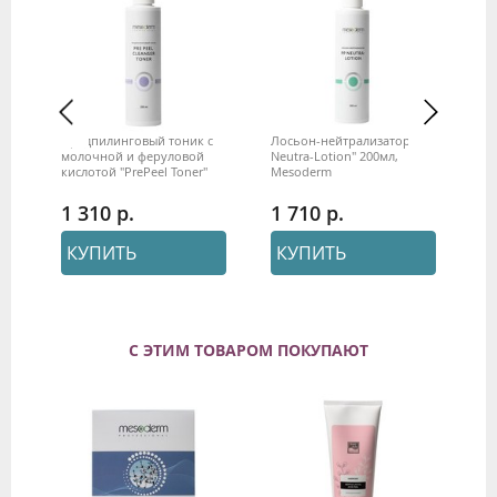
Предпилинговый тоник с
Лосьон-нейтрализатор "PP
По
молочной и феруловой
Neutra-Lotion" 200мл,
ре
S»,
кислотой "PrePeel Toner"
Mesoderm
сы
200мл, Mesoderm
эф
se
1 310
1 710
2
КУПИТЬ
КУПИТЬ
С ЭТИМ ТОВАРОМ ПОКУПАЮТ