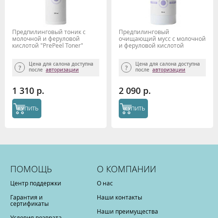
Предпилинговый тоник с
Предпилинговый
молочной и феруловой
очищающий мусс с молочной
кислотой "PrePeel Toner"
и феруловой кислотой
200мл, Mesoderm
"PrePeel cleanser" 160мл,
Mesoderm
Цена для салона доступна
Цена для салона доступна
после
авторизации
после
авторизации
1 310 р.
2 090 р.
КУПИТЬ
КУПИТЬ
ПОМОЩЬ
О КОМПАНИИ
Центр поддержки
О нас
Гарантия и
Наши контакты
сертификаты
Наши преимущества
Условия возврата