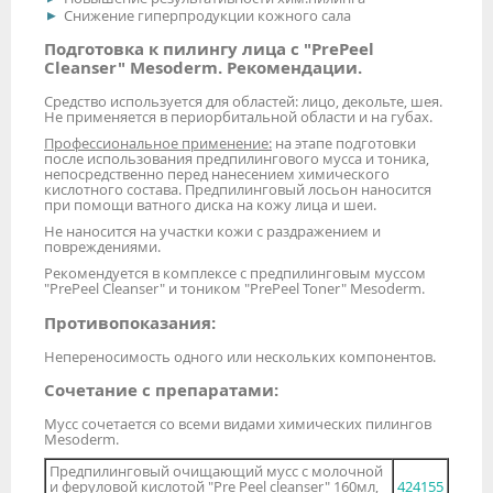
Снижение гиперпродукции кожного сала
Подготовка к пилингу лица с "PrePeel
Cleanser" Mesoderm. Рекомендации.
Средство используется для областей: лицо, декольте, шея.
Не применяется в периорбитальной области и на губах.
Профессиональное применение:
на этапе подготовки
после использования предпилингового мусса и тоника,
непосредственно перед нанесением химического
кислотного состава. Предпилинговый лосьон наносится
при помощи ватного диска на кожу лица и шеи.
Не наносится на участки кожи с раздражением и
повреждениями.
Рекомендуется в комплексе с предпилинговым муссом
"PrePeel Cleanser" и тоником "PrePeel Toner" Mesoderm.
Противопоказания:
Непереносимость одного или нескольких компонентов.
Сочетание с препаратами:
Мусс сочетается со всеми видами химических пилингов
Mesoderm.
Предпилинговый очищающий мусс с молочной
и феруловой кислотой "Pre Peel cleanser" 160мл,
424155