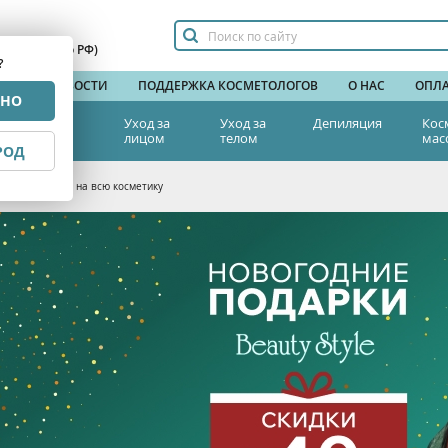
сплатный по РФ)
?
НДЫ
НОВОСТИ
ПОДДЕРЖКА КОСМЕТОЛОГОВ
О НАС
ОПЛА
РНО
тетическая
Уход за
Уход за
Депиляция
Кос
едицина
лицом
телом
мас
РОД
 скидки до 40% на всю косметику