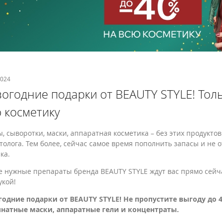
2024
огодние подарки от BEAUTY STYLE! Толь
 косметику
, сыворотки, маски, аппаратная косметика – без этих продукт
толога. Тем более, сейчас самое время пополнить запасы и не 
ка.
 нужные препараты бренда BEAUTY STYLE ждут вас прямо сейчас
укой!
одние подарки от BEAUTY STYLE! Не пропустите выгоду до
инатные маски, аппаратные гели и концентраты.