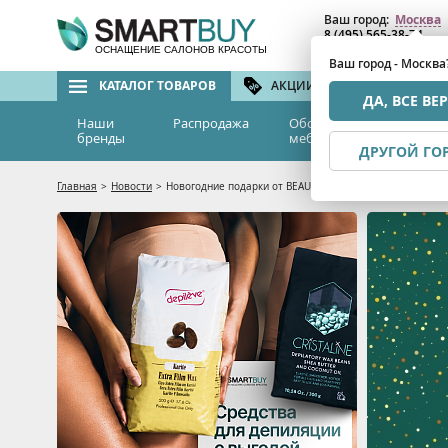
Ваш город:
Москва
8 (495) 565-38-74
8 (800) 775-82-76
(бе
ОСНАЩЕНИЕ САЛОНОВ КРАСОТЫ
Ваш город - Москва
КАТАЛОГ ТОВАРОВ
АКЦИИ И СКИДКИ
БРЕ
ДА, ВСЕ ВЕ
Наши
Распродажа
Оборудование и
Эс
бренды
мебель
м
ДРУГОЙ ГО
Главная
>
Новости
>
Новогодние подарки от BEAUTY STYLE! Только в декабре