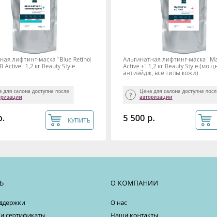
ная лифтинг-маска "Blue Retinol
Альгинатная лифтинг-маска "Mat
B Active" 1,2 кг Beauty Stylе
Active +" 1,2 кг Beauty Stylе (мо
антиэйдж, все типы кожи)
а для салона доступна после
Цена для салона доступна пос
оризации
авторизации
р.
5 500 р.
КУПИТЬ
Ь
О КОМПАНИИ
ддержки
О нас
 и сертификаты
Наши контакты