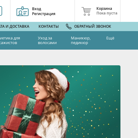
Корзина
Вход
Пока пуста
Регистрация
ТА И ДОСТАВКА
КОНТАКТЫ
ОБРАТНЫЙ ЗВОНОК
метика для
Уход за
Маникюр,
Ещё
сажистов
волосами
педикюр