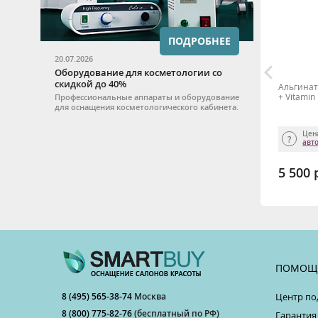
ПОДРОБНЕЕ
20.07.2026
Оборудование для косметологии со
скидкой до 40%
Успокаивающая тканевая маска от
Альгинат
ESI
купероза с пантенолом и гиалуроновой
+ Vitamin 
Профессиональные аппараты и оборудование
кислотой Beauty Style, 30 мл
для оснащения косметологического кабинета.
Цена для салона доступна после
Цен
авторизации
авт
1 520 р.
5 500 
ТЬ
КУПИТЬ
ПОМОЩ
8 (495) 565-38-74
Москва
Центр по
8 (800) 775-82-76
(бесплатный по РФ)
Гарантия