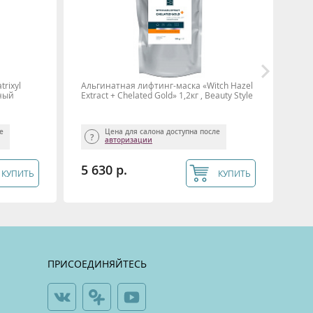
rixyl
Альгинатная лифтинг-маска «Witch Hazel
Аль
щный
Extract + Chelated Gold» 1,2кг , Beauty Style
+ BI
ле
Цена для салона доступна после
авторизации
5 630 р.
5 
КУПИТЬ
КУПИТЬ
ПРИСОЕДИНЯЙТЕСЬ