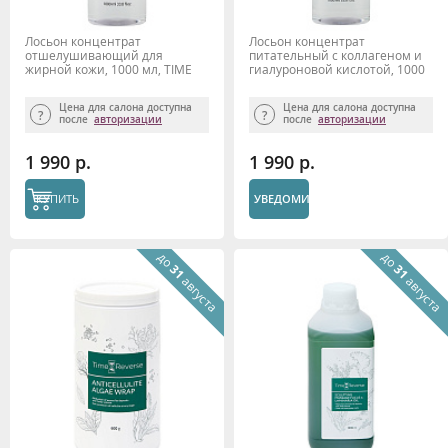
Лосьон концентрат
Лосьон концентрат
отшелушивающий для
питательный с коллагеном и
жирной кожи, 1000 мл, TIME
гиалуроновой кислотой, 1000
REVERSE
мл, TIME REVERSE
Цена для салона доступна
Цена для салона доступна
после
авторизации
после
авторизации
1 990 р.
1 990 р.
КУПИТЬ
УВЕДОМИТЬ
до
до
31
31
августа
августа