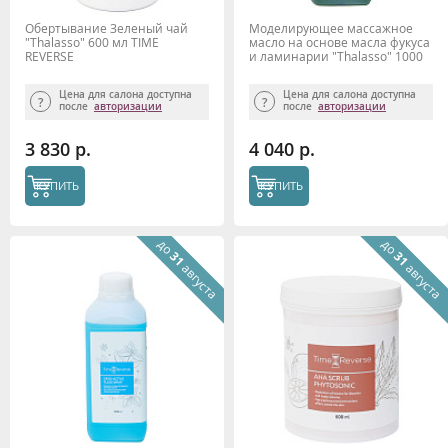
Обертывание Зеленый чай
Моделирующее массажное
"Thalasso" 600 мл TIME
масло на основе масла фукуса
REVERSE
и ламинарии "Thalasso" 1000
мл TIME REVERSE
Цена для салона доступна
Цена для салона доступна
после
авторизации
после
авторизации
3 830 р.
4 040 р.
КУПИТЬ
КУПИТЬ
до
до
31
31
августа
августа