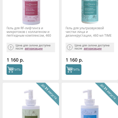
Гель для RF-лифтинга и
Гель для ультразвуковой
микротоков с коллагеном и
чистки лица и
пептидным комплексом, 460
дезинкрустации, 460 мл TIME
мл TIME REVERSE
REVERSE
Цена для салона доступна
Цена для салона доступна
после
авторизации
после
авторизации
1 160 р.
1 160 р.
КУПИТЬ
КУПИТЬ
до
до
31
31
августа
августа