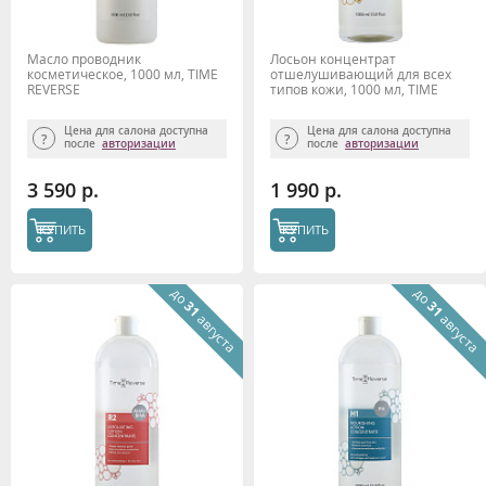
Масло проводник
Лосьон концентрат
косметическое, 1000 мл, TIME
отшелушивающий для всех
REVERSE
типов кожи, 1000 мл, TIME
REVERSE
Цена для салона доступна
Цена для салона доступна
после
авторизации
после
авторизации
3 590 р.
1 990 р.
КУПИТЬ
КУПИТЬ
до
до
31
31
августа
августа