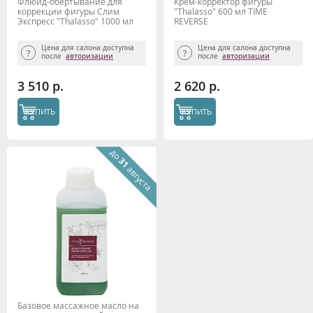
Флюид-обертывание для
Крем-корректор фигуры
коррекции фигуры Слим
"Thalasso" 600 мл TIME
Экспресс "Thalasso" 1000 мл
REVERSE
TIME REVERSE
Цена для салона доступна
Цена для салона доступна
после
авторизации
после
авторизации
3 510 р.
2 620 р.
КУПИТЬ
КУПИТЬ
до
31
августа
Базовое массажное масло на