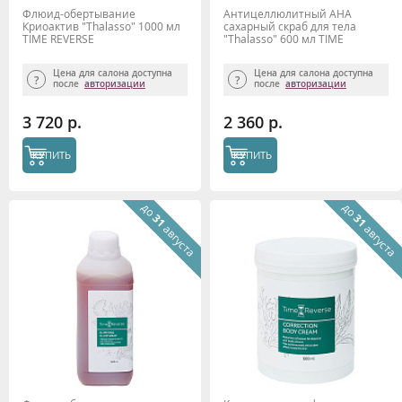
Флюид-обертывание
Антицеллюлитный AHA
Криоактив "Thalasso" 1000 мл
сахарный скраб для тела
TIME REVERSE
"Thalasso" 600 мл TIME
REVERSE
Цена для салона доступна
Цена для салона доступна
после
авторизации
после
авторизации
3 720 р.
2 360 р.
КУПИТЬ
КУПИТЬ
до
до
31
31
августа
августа