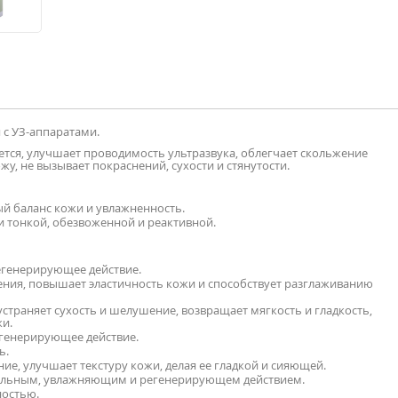
 с УЗ-аппаратами.
ется, улучшает проводимость ультразвука, облегчает скольжение
жу, не вызывает покраснений, сухости и стянутости.
ый баланс кожи и увлажненность.
и тонкой, обезвоженной и реактивной.
егенерирующее действие.
ния, повышает эластичность кожи и способствует разглаживанию
устраняет сухость и шелушение, возвращает мягкость и гладкость,
жи.
генерирующее действие.
ь.
ие, улучшает текстуру кожи, делая ее гладкой и сияющей.
тельным, увлажняющим и регенерирующем действием.
ностью.