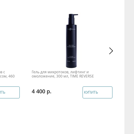
в с
Гель для микротоков, лифтинг и
Гель
сом, 460
омоложение, 300 мл, TIME REVERSE
REVE
4 400
1 1
ИТЬ
КУПИТЬ