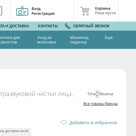
Корзина
Вход
Пока пуста
Регистрация
ТА И ДОСТАВКА
КОНТАКТЫ
ОБРАТНЫЙ ЗВОНОК
метика для
Уход за
Маникюр,
Ещё
сажистов
волосами
педикюр
тразвуковой чистки лица,
Все товары бренда
Добавить в избранное
она доступна после