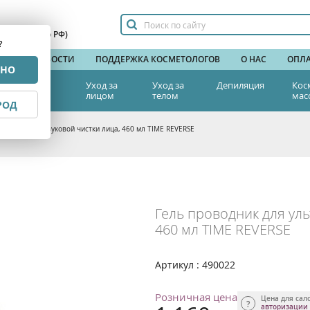
сплатный по РФ)
?
НДЫ
НОВОСТИ
ПОДДЕРЖКА КОСМЕТОЛОГОВ
О НАС
ОПЛА
РНО
тетическая
Уход за
Уход за
Депиляция
Кос
едицина
лицом
телом
мас
РОД
к для ультразвуковой чистки лица, 460 мл TIME REVERSE
Гель проводник для уль
460 мл TIME REVERSE
Артикул : 490022
Розничная цена
Цена для сал
авторизации