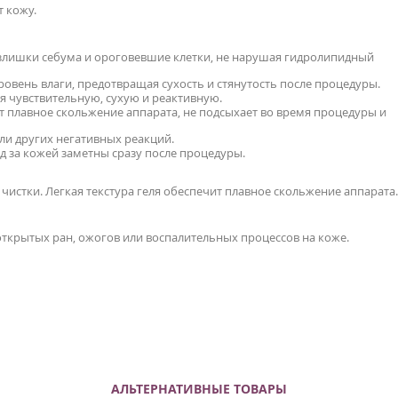
т кожу.
излишки себума и ороговевшие клетки, не нарушая гидролипидный
овень влаги, предотвращая сухость и стянутость после процедуры.
ая чувствительную, сухую и реактивную.
т плавное скольжение аппарата, не подсыхает во время процедуры и
ли других негативных реакций.
д за кожей заметны сразу после процедуры.
чистки. Легкая текстура геля обеспечит плавное скольжение аппарата.
ткрытых ран, ожогов или воспалительных процессов на коже.
АЛЬТЕРНАТИВНЫЕ ТОВАРЫ