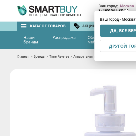
Ваш город:
Москва
8 (495) 565-38-74
8 (800) 775-82-76
(бе
ОСНАЩЕНИЕ САЛОНОВ КРАСОТЫ
Ваш город - Москва
КАТАЛОГ ТОВАРОВ
АКЦИИ И СКИДКИ
БРЕ
ДА, ВСЕ ВЕ
Наши
Распродажа
Оборудование и
Эс
бренды
мебель
м
ДРУГОЙ ГО
Главная
>
Бренды
>
Time Reverse
>
Аппаратаная косметика
>
Гель проводни