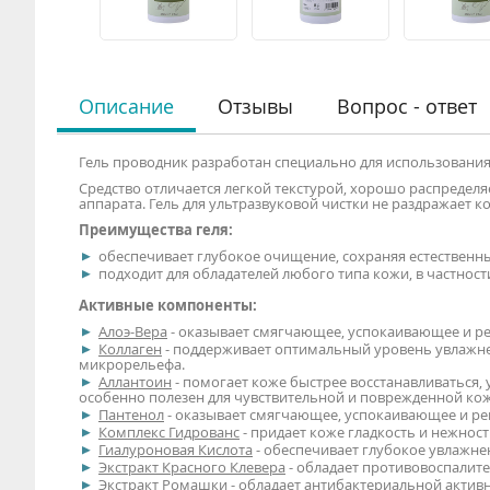
Описание
Отзывы
Вопрос - ответ
Гель проводник разработан специально для использования
Средство отличается легкой текстурой, хорошо распределя
аппарата. Гель для ультразвуковой чистки не раздражает ко
Преимущества геля:
обеспечивает глубокое очищение, сохраняя естественн
подходит для обладателей любого типа кожи, в частност
Активные компоненты:
Алоэ-Вера
- оказывает смягчающее, успокаивающее и р
Коллаген
- поддерживает оптимальный уровень увлажне
микрорельефа.
Аллантоин
- помогает коже быстрее восстанавливаться, 
особенно полезен для чувствительной и поврежденной ко
Пантенол
- оказывает смягчающее, успокаивающее и ре
Комплекс Гидрованс
- придает коже гладкость и нежност
Гиалуроновая Кислота
- обеспечивает глубокое увлажнен
Экстракт Красного Клевера
- обладает противовоспали
Экстракт Ромашки
- обладает антибактериальной актив