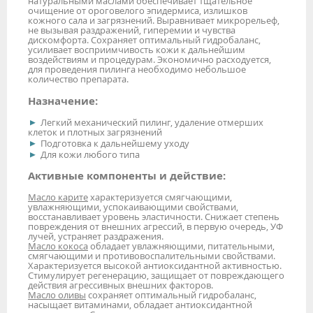
натуральными маслами обеспечивает тщательное
очищение от ороговелого эпидермиса, излишков
кожного сала и загрязнений. Выравнивает микрорельеф,
не вызывая раздражений, гиперемии и чувства
дискомфорта. Сохраняет оптимальный гидробаланс,
усиливает восприимчивость кожи к дальнейшим
воздействиям и процедурам. Экономично расходуется,
для проведения пилинга необходимо небольшое
количество препарата.
Назначение:
Легкий механический пилинг, удаление отмерших
клеток и плотных загрязнений
Подготовка к дальнейшему уходу
Для кожи любого типа
Активные компоненты и действие:
Масло карите
характеризуется смягчающими,
увлажняющими, успокаивающими свойствами,
восстанавливает уровень эластичности. Снижает степень
повреждения от внешних агрессий, в первую очередь, УФ
лучей, устраняет раздражения.
Масло кокоса
обладает увлажняющими, питательными,
смягчающими и противовоспалительными свойствами.
Характеризуется высокой антиоксидантной активностью.
Стимулирует регенерацию, защищает от повреждающего
действия агрессивных внешних факторов.
Масло оливы
сохраняет оптимальный гидробаланс,
насыщает витаминами, обладает антиоксидантной