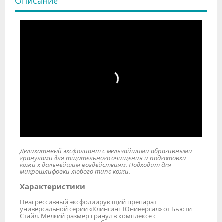
Описание
Деликатнвый эксфолиант с мельчайшими абразивными
гранулами для тщательного очищения и подготовки
кожи к дальнейшим воздействиям. Подходит для
микрошлифовки любого типа кожи.
Характеристики
Неагрессивный эксфолиирующий препарат
универсальной серии «Клинсинг Юниверсал» от Бьюти
Стайл. Мелкий размер гранул в комплексе с