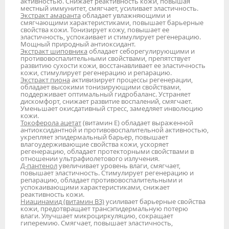
активностью. Снижает реактивность кожи, повышая
местный иммунитет, смягчает, усиливает эластичность.
Экстракт амаранта
обладает увлажняющими и
смягчающими характеристиками, повышает барьерные
свойства кожи. Тонизирует кожу, повышает ее
эластичность, успокаивает и стимулирует регенерацию.
Мощный природный антиоксидант.
Экстракт шиповника
обладает себорегулирующими и
противовоспалительными свойствами, препятствует
развитию сухости кожи, восстанавливает ее эластичность
кожи, стимулирует регенерацию и репарацию.
Экстракт пиона
активизирует процессы регенерации,
обладает высокими тонизирующими свойствами,
поддерживает оптимальный гидробаланс. Устраняет
дискомфорт, снижает развитие воспалений, смягчает.
Уменьшает окисдативный стресс, замедляет инволюцию
кожи.
Токоферола ацетат
(витамин Е) обладает выраженной
антиоксидантной и противовоспалительной активностью,
укрепляет эпидермальный барьер, повышает
влагоудерживающие свойства кожи, ускоряет
регенерацию, обладает протекторными свойствами в
отношении ультрафиолетового излучения.
Д-пантенол
увеличивает уровень влаги, смягчает,
повышает эластичность. Стимулирует регенерацию и
репарацию, обладает противовоспалительными и
успокаивающими характеристиками, снижает
реактивность кожи.
Ниацинамид (витамин В3)
усиливает барьерные свойства
кожи, предотвращает трансэпидермальную потерю
влаги. Улучшает микроциркуляцию, сокращает
гиперемию. Смягчает, повышает эластичность,