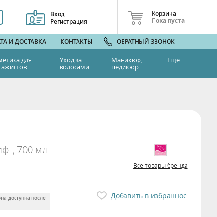
Корзина
Вход
Пока пуста
Регистрация
ТА И ДОСТАВКА
КОНТАКТЫ
ОБРАТНЫЙ ЗВОНОК
метика для
Уход за
Маникюр,
Ещё
сажистов
волосами
педикюр
фт, 700 мл
Все товары бренда
Добавить в избранное
она доступна после