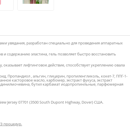
ками увядания, разработан специально для проведения аппаратных
 и содержанию эластина, гель позволяет быстро восстановить
у, оказывает лифтинговое действие, способствует укреплению овала
д, Пропандиол , альгин, глицерин, пропиленгликоль, кокет-7, ППГ-1-
анное касторовое масло, карбомер, экстракт фукуса, экстракт
лидинилмочевина, бутил карбамат иодопропинльные, парфюмерная
 New Jersey 07701 (3500 South Dupont Highway, Dover) США.
УЗ процедур.