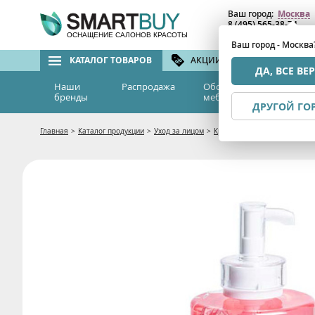
Ваш город:
Москва
8 (495) 565-38-74
8 (800) 775-82-76
(бе
ОСНАЩЕНИЕ САЛОНОВ КРАСОТЫ
Ваш город - Москва
КАТАЛОГ ТОВАРОВ
АКЦИИ И СКИДКИ
БРЕ
ДА, ВСЕ ВЕ
Наши
Распродажа
Оборудование и
Эс
бренды
мебель
м
ДРУГОЙ ГО
Главная
>
Каталог продукции
>
Уход за лицом
>
Кремы и гели
>
Гель активн