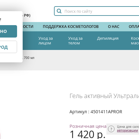
сплатный по РФ)
?
НДЫ
НОВОСТИ
ПОДДЕРЖКА КОСМЕТОЛОГОВ
О НАС
ОПЛА
РНО
тетическая
Уход за
Уход за
Депиляция
Кос
едицина
лицом
телом
мас
РОД
ый Ультралифт, 700 мл
Гель активный Ультрали
Артикул : 4501411АPROR
Розничная цена
Цена для сал
1 420 р.
авторизации