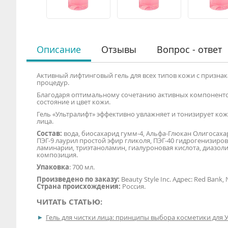
Описание
Отзывы
Вопрос - ответ
Активный лифтинговый гель для всех типов кожи с призна
процедур.
Благодаря оптимальному сочетанию активных компонентов
состояние и цвет кожи.
Гель «Ультралифт» эффективно увлажняет и тонизирует кож
лица.
Состав:
вода, биосахарид гумм-4, Альфа-Глюкан Олигосахари
ПЭГ-9 лаурил простой эфир гликоля, ПЭГ-40 гидрогенизиров
ламинарии, триэтаноламин, гиалуроновая кислота, диазо
композиция.
Упаковка
: 700 мл.
Произведено по заказу:
Beauty Style Inc. Адрес: Red Bank,
Страна происхождения:
Россия.
ЧИТАТЬ СТАТЬЮ:
Гель для чистки лица: принципы выбора косметики для 