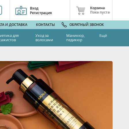
Корзина
Вход
Пока пуста
Регистрация
ТА И ДОСТАВКА
КОНТАКТЫ
ОБРАТНЫЙ ЗВОНОК
метика для
Уход за
Маникюр,
Ещё
сажистов
волосами
педикюр