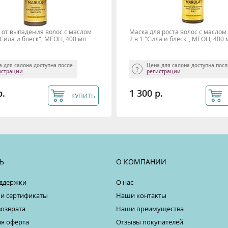
от выпадения волос с маслом
Маска для роста волос с масло
Сила и блеск", MEOLI, 400 мл
2 в 1 "Сила и блеск", MEOLI, 400 
а для салона доступна после
Цена для салона доступна пос
истрации
регистрации
р.
1 300 р.
КУПИТЬ
Ь
О КОМПАНИИ
ддержки
О нас
 и сертификаты
Наши контакты
возврата
Наши преимущества
я оферта
Отзывы покупателей