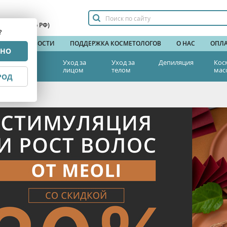
сплатный по РФ)
?
НДЫ
НОВОСТИ
ПОДДЕРЖКА КОСМЕТОЛОГОВ
О НАС
ОПЛА
РНО
тетическая
Уход за
Уход за
Депиляция
Кос
едицина
лицом
телом
мас
РОД