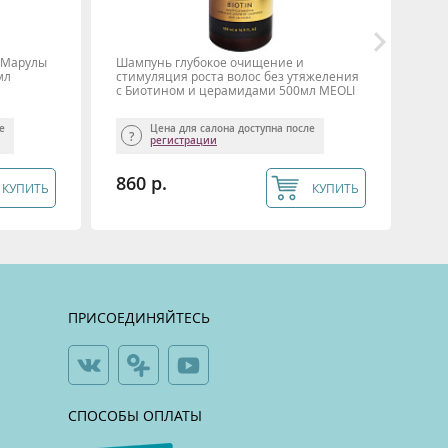
м Марулы
Шампунь глубокое очищение и
Ук
мл
стимуляция роста волос без утяжеления
шам
с Биотином и церамидами 500мл MEOLI
ле
Цена для салона доступна после
регистрации
860 р.
1 
КУПИТЬ
КУПИТЬ
ПРИСОЕДИНЯЙТЕСЬ
СПОСОБЫ ОПЛАТЫ