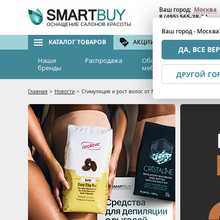
Ваш город:
Москва
8 (495) 565-38-74
8 (800) 775-82-76
(бе
ОСНАЩЕНИЕ САЛОНОВ КРАСОТЫ
Ваш город - Москва
КАТАЛОГ ТОВАРОВ
АКЦИИ И СКИДКИ
БРЕ
ДА, ВСЕ ВЕ
Наши
Распродажа
Оборудование и
Эс
бренды
мебель
м
ДРУГОЙ ГО
Главная
>
Новости
>
Стимуляция и рост волос от MEOLI со скидкой 20%