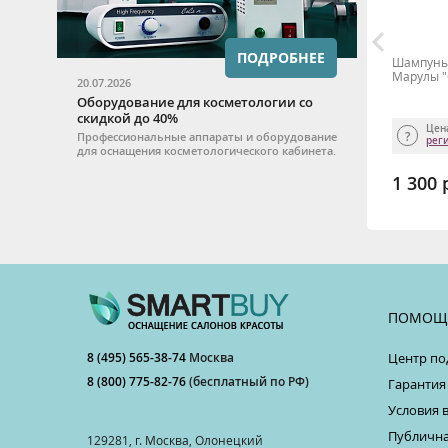
ПОДРОБНЕЕ
Маска-бальзам 2-в-1 восстановление и
Шампунь 
ния
питание с кератином и маслом арганы
Марулы "
20.07.2026
LI
400мл MEOLI
Оборудование для косметологии со
скидкой до 40%
Цена для салона доступна после
Цен
Профессиональные аппараты и оборудование
регистрации
рег
для оснащения косметологического кабинета.
1 200 р.
1 300 
ТЬ
КУПИТЬ
ПОМОЩ
8 (495) 565-38-74
Москва
Центр по
8 (800) 775-82-76
(бесплатный по РФ)
Гарантия
Условия 
Публична
129281, г. Москва, Олонецкий