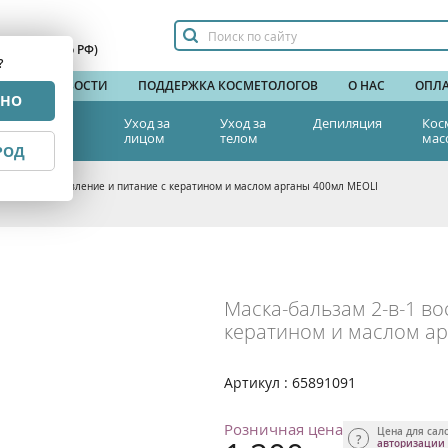
сплатный по РФ)
?
НДЫ
НОВОСТИ
ПОДДЕРЖКА КОСМЕТОЛОГОВ
О НАС
ОПЛА
РНО
тетическая
Уход за
Уход за
Депиляция
Кос
едицина
лицом
телом
мас
РОД
2-в-1 восстановление и питание с кератином и маслом арганы 400мл MEOLI
Маска-бальзам 2-в-1 во
кератином и маслом а
Артикул : 65891091
Розничная цена
Цена для сал
авторизации