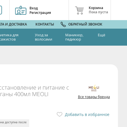
Корзина
Вход
Пока пуста
Регистрация
ТА И ДОСТАВКА
КОНТАКТЫ
ОБРАТНЫЙ ЗВОНОК
метика для
Уход за
Маникюр,
Ещё
сажистов
волосами
педикюр
сстановление и питание с
рганы 400мл MEOLI
Все товары бренда
Добавить в избранное
она доступна после