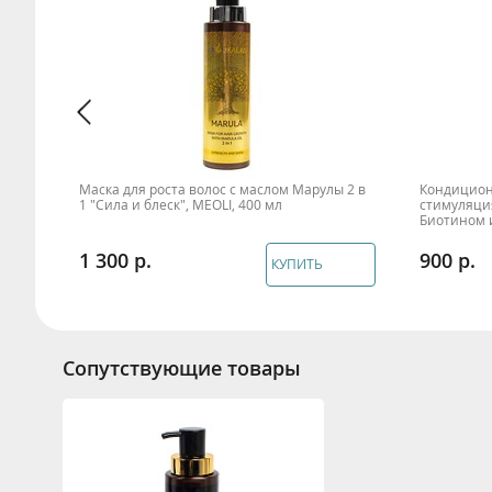
волос
Маска для роста волос с маслом Марулы 2 в
Кондицион
1 "Сила и блеск", MEOLI, 400 мл
стимуляция
Биотином 
1 300
900
КУПИТЬ
Сопутствующие товары