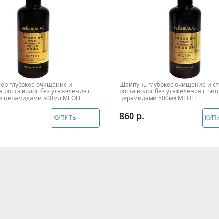
ер глубокое очищение и
Шампунь глубокое очищение и с
 роста волос без утяжеления с
роста волос без утяжеления с Би
и церамидами 500мл MEOLI
церамидами 500мл MEOLI
860
КУПИТЬ
КУП