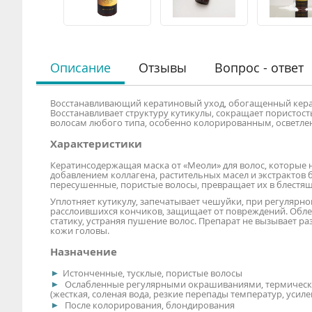
Описание
Отзывы
Вопрос - ответ
Восстанавливающий кератиновый уход, обогащенный керат
Восстанавливает структуру кутикулы, сокращает пористост
волосам любого типа, особенно колорированным, осветле
Характеристики
Кератинсодержащая маска от «Меоли» для волос, которы
добавлением коллагена, растительных масел и экстрактов
пересушенные, пористые волосы, превращает их в блестящ
Уплотняет кутикулу, запечатывает чешуйки, при регуляр
расслоившихся кончиков, защищает от повреждений. Облег
статику, устраняя пушение волос. Препарат не вызывает р
кожи головы.
Назначение
Истонченные, тусклые, пористые волосы
Ослабленные регулярными окрашиваниями, термическ
(жесткая, соленая вода, резкие перепады температур, усиле
После колорирования, блондирования