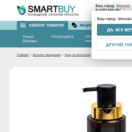
Ваш город:
Москва
8 (495) 565-38-74
8 (800) 775-82-76
(бе
ОСНАЩЕНИЕ САЛОНОВ КРАСОТЫ
Ваш город - Москва
КАТАЛОГ ТОВАРОВ
АКЦИИ И СКИДКИ
БРЕ
ДА, ВСЕ ВЕ
Наши
Распродажа
Оборудование и
Эс
бренды
мебель
м
ДРУГОЙ ГО
Главная
>
Каталог продукции
>
Уход за волосами
>
Маски
>
Маска-бальзам 