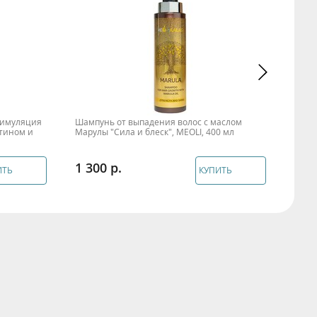
тимуляция
Шампунь от выпадения волос с маслом
Укре
отином и
Марулы "Сила и блеск", MEOLI, 400 мл
шамп
1 300
1 3
ИТЬ
КУПИТЬ