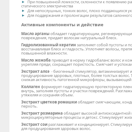
При повышенной ломкости, склонности к появлению р
статического электричества
Для непослушных, тонких волос, плохо поддающихся ук
Для поддержания и пролонгации результатов салонного
Активные компоненты и действие
Масло арганы
обладает гидратирующим, регенерирующим 
повреждения, придает волосам натуральный блеск.
Гидролизованный кератин
заполняет собой пустоты и п
восстанавливая блеск и гладкость. Уплотняет волосы, пре
повышенной влажности.
Масло жожоба
приводит в норму гидробаланс волос и к
укрепляя пряди, сокращает пористость. Смягчает и успокаи
Экстракт алоэ
- биогенный стимулятор, витаминизирует и
продуцирование здоровых, плотных, более толстых волос.
снижая активность патогенной микрофлоры, вызывающей 
Коллаген
формирует гидратирующую протекторную пленк
внутрь, заполняя пустоты и участки повреждений. Разглаж
утяжеляя и сохраняя объем.
Экстракт цветков ромашки
обладает смягчающим, конд
перхоть.
Экстракт розмарина
обладает высокой антиоксидантной 
микроциркуляторные процессы и детокс. Стимулирует жиз
Экстракт сои
разглаживает и кондиционирует. Стимулируе
для продуцирования здоровых волос.