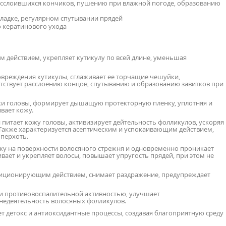
асслоившихся кончиков, пушению при влажной погоде, образованию
ладке, регулярном спутывании прядей
 кератинового ухода
действием, укрепляет кутикулу по всей длине, уменьшая
овреждения кутикулы, сглаживает ее торчащие чешуйки,
пятствует расслоению концов, спутыванию и образованию завитков при
ожи головы, формирует дышащую протекторную пленку, уплотняя и
вает кожу.
 питает кожу головы, активизирует дейтельность фолликулов, ускоряя
 Также характеризуется асептическим и успокаивающим действием,
перхоть.
у на поверхности волосяного стрежня и одновременно проникает
ивает и укрепляет волосы, повышает упругость прядей, при этом не
иционирующим действием, снимает раздражение, предупреждает
и противовоспалительной активностью, улучшает
недеятельность волосяных фолликулов.
т детокс и антиоксидантные процессы, создавая благоприятную среду