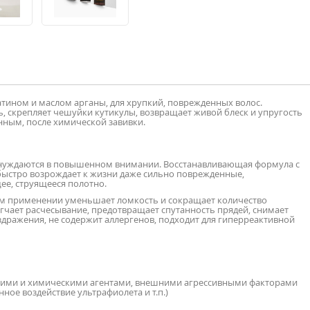
ином и маслом арганы, для хрупкий, поврежденных волос.
ь, скрепляет чешуйки кутикулы, возвращает живой блеск и упругость
нным, после химической завивки.
е нуждаются в повышенном внимании. Восстанавливающая формула с
 быстро возрождает к жизни даже сильно поврежденные,
ее, струящееся полотно.
ном применении уменьшает ломкость и сокращает количество
чает расчесывание, предотвращает спутанность прядей, снимает
аздражения, не содержит аллергенов, подходит для гиперреактивной
ими и химическими агентами, внешними агрессивными факторами
нное воздействие ультрафиолета и т.п.)