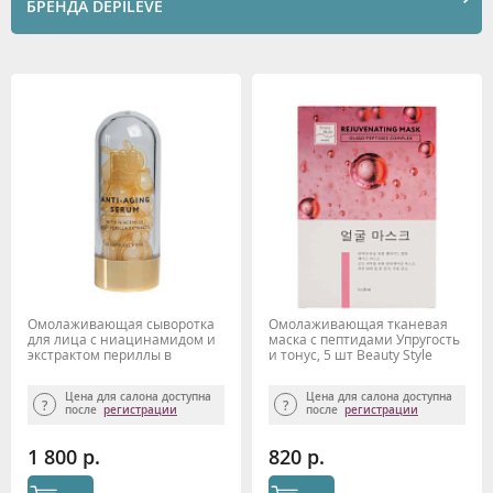
БРЕНДА DEPILEVE
Омолаживающая сыворотка
Омолаживающая тканевая
для лица с ниацинамидом и
маска с пептидами Упругость
экстрактом периллы в
и тонус, 5 шт Beauty Style
капсулах Beauty Style
Цена для салона доступна
Цена для салона доступна
после
регистрации
после
регистрации
1 800 р.
820 р.