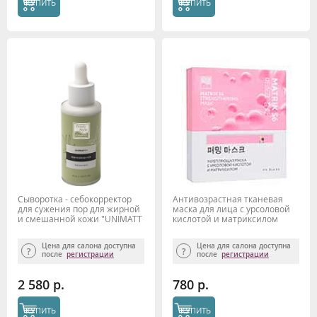
КУПИТЬ
КУПИТЬ
Сыворотка - себокорректор
Антивозрастная тканевая
для сужения пор для жирной
маска для лица с урсоловой
и смешанной кожи "UNIMATT
кислотой и матриксилом
+" 50мл Beauty Style
MATRYX S6, Beauty Style, 30 мл
Цена для салона доступна
Цена для салона доступна
после
регистрации
после
регистрации
2 580 р.
780 р.
КУПИТЬ
КУПИТЬ