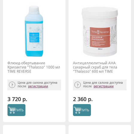
Флюид-обертывание
Антицеллюлитный AHA
Криоактив "Thalasso" 1000 мл
сахарный скраб для тела
TIME REVERSE
"Thalasso" 600 мл TIME
REVERSE
Цена для салона доступна
Цена для салона доступна
после
регистрации
после
регистрации
3 720 р.
2 360 р.
КУПИТЬ
КУПИТЬ