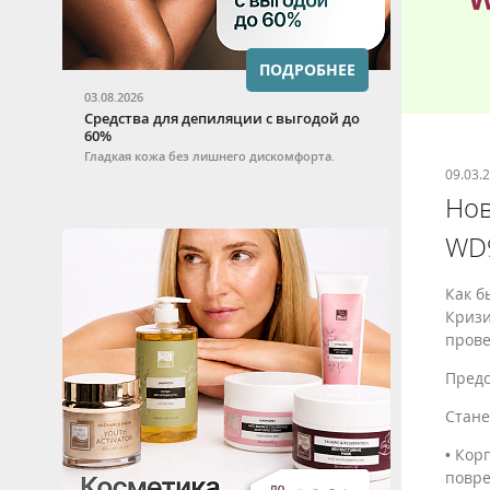
ПОДРОБНЕЕ
03.08.2026
Средства для депиляции с выгодой до
60%
Гладкая кожа без лишнего дискомфорта.
09.03.
Нов
WD9
Как б
Кризи
прове
Предс
Стан
• Кор
повр