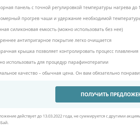
сорная панель с точной регулировкой температуры нагрева до 
номерный прогрев чаши и удержание необходимой температур
нная силиконовая емкость (можно использовать без нее)
треннее антипригарное покрытие легко очищается
зрачная крышка позволяет контролировать процесс плавления
но использовать для процедур парафинотерапии
альное качество – обычная цена. Он вам обязательно понрави
ложение действует до 13.03.2022 года, не суммируется с другими акц
Бай.