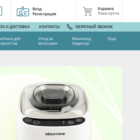
Корзина
Вход
Пока пуста
Регистрация
ТА И ДОСТАВКА
КОНТАКТЫ
ОБРАТНЫЙ ЗВОНОК
метика для
Уход за
Маникюр,
Ещё
сажистов
волосами
педикюр