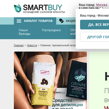
Ваш город:
Москва
8 (495) 565-38-74
8 (800) 775-82-76
(бе
ОСНАЩЕНИЕ САЛОНОВ КРАСОТЫ
Ваш город - Москва
КАТАЛОГ ТОВАРОВ
АКЦИИ И СКИДКИ
БРЕ
ДА, ВСЕ ВЕ
Наши
Распродажа
Оборудование и
Эс
бренды
мебель
м
ДРУГОЙ ГО
Главная
>
Новости
>
Новинка: премиальный нагреватель воска с сенсорны