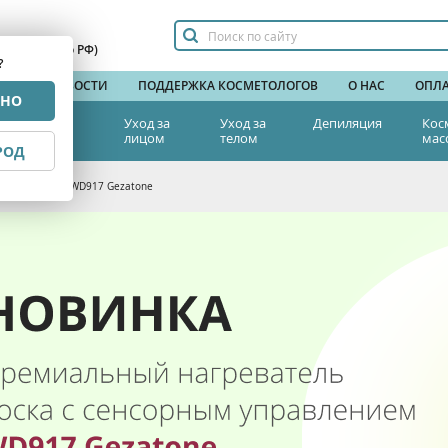
сплатный по РФ)
?
НДЫ
НОВОСТИ
ПОДДЕРЖКА КОСМЕТОЛОГОВ
О НАС
ОПЛА
РНО
тетическая
Уход за
Уход за
Депиляция
Кос
едицина
лицом
телом
мас
РОД
м управлением WD917 Gezatone