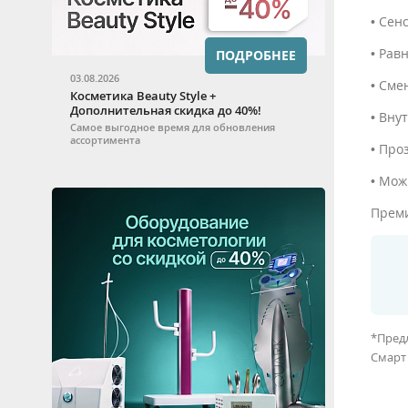
• Сен
• Рав
ПОДРОБНЕЕ
03.08.2026
• Сме
Косметика Beauty Style +
Дополнительная скидка до 40%!
• Вну
Самое выгодное время для обновления
ассортимента
• Про
• Мож
Преми
*Пред
Смарт 