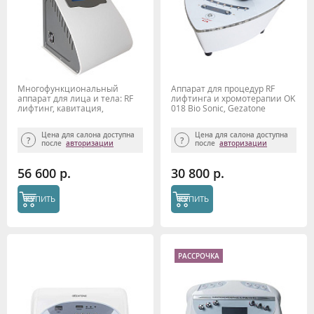
Многофункциональный
Аппарат для процедур RF
аппарат для лица и тела: RF
лифтинга и хромотерапии OK
лифтинг, кавитация,
018 Bio Sonic, Gezatone
микротоки, вакуум Bio Sonic
1400 Gezatone
Цена для салона доступна
Цена для салона доступна
после
авторизации
после
авторизации
56 600 р.
30 800 р.
КУПИТЬ
КУПИТЬ
РАССРОЧКА