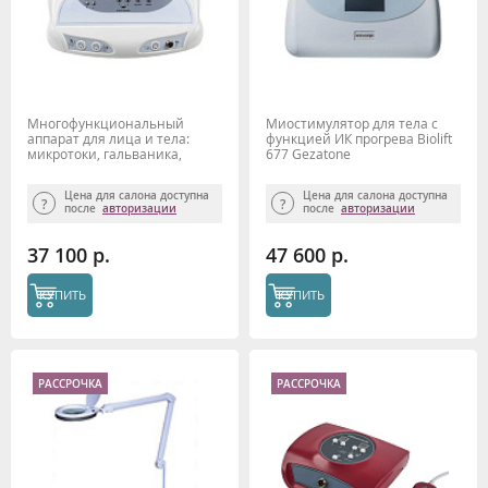
Многофункциональный
Миостимулятор для тела с
аппарат для лица и тела:
функцией ИК прогрева Biolift
микротоки, гальваника,
677 Gezatone
тепло-холод Biolift 840
Gezatone
Цена для салона доступна
Цена для салона доступна
после
авторизации
после
авторизации
37 100 р.
47 600 р.
КУПИТЬ
КУПИТЬ
РАССРОЧКА
РАССРОЧКА