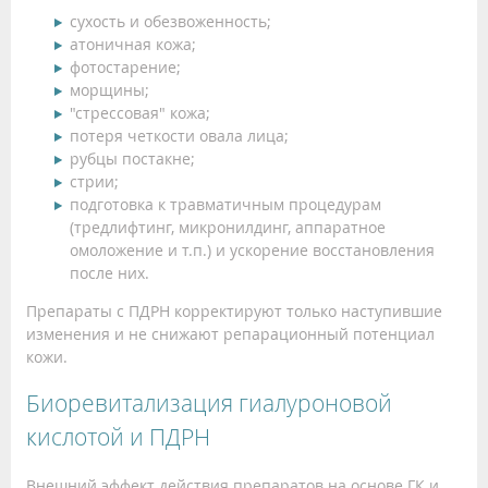
сухость и обезвоженность;
атоничная кожа;
фотостарение;
морщины;
"стрессовая" кожа;
потеря четкости овала лица;
рубцы постакне;
стрии;
подготовка к травматичным процедурам
(тредлифтинг, микронилдинг, аппаратное
омоложение и т.п.) и ускорение восстановления
после них.
Препараты с ПДРН корректируют только наступившие
изменения и не снижают репарационный потенциал
кожи.
Биоревитализация гиалуроновой
кислотой и ПДРН
Внешний эффект действия препаратов на основе ГК и