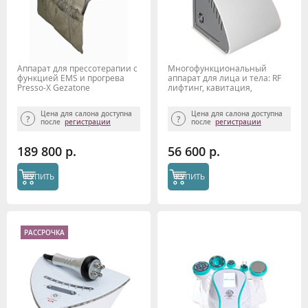
Аппарат для прессотерапии с
Многофункциональный
функцией EMS и прогрева
аппарат для лица и тела: RF
Presso-X Gezatone
лифтинг, кавитация,
микротоки, вакуум Bio Sonic
1400 Gezatone
Цена для салона доступна
Цена для салона доступна
после
регистрации
после
регистрации
189 800 р.
56 600 р.
КУПИТЬ
КУПИТЬ
РАССРОЧКА