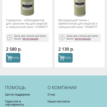
Сыворотка - себокорректор
Матирующий тоник с
для сужения пор для жирной
пребиотиком для жирной и
и смешанной кожи "UNIMATT
смешанной кожи "UNIMATT
+" 50мл Beauty Style
+" 100 мл Beauty Style
Цена для салона доступна
Цена для салона доступна
после
регистрации
после
регистрации
2 580 р.
2 130 р.
КУПИТЬ
КУПИТЬ
ПОМОЩЬ
О КОМПАНИИ
Центр поддержки
О нас
Гарантия и
Наши контакты
сертификаты