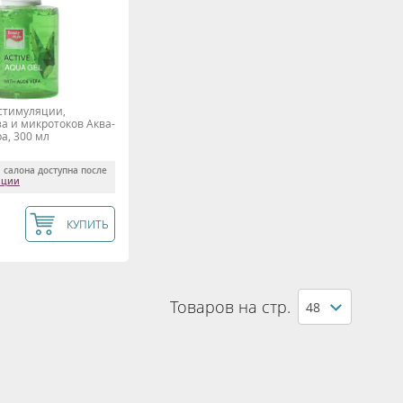
стимуляции,
а и микротоков Аква-
а, 300 мл
 салона доступна после
ации
КУПИТЬ
Товаров на стр.
48