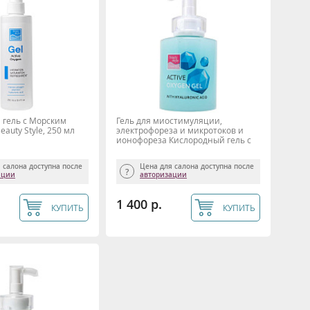
 гель с Морским
Гель для миостимуляции,
auty Style, 250 мл
электрофореза и микротоков и
ионофореза Кислородный гель с
гиалуроновой кислотой, Beauty
Style, 300 мл
 салона доступна после
Цена для салона доступна после
ации
авторизации
1 400 р.
КУПИТЬ
КУПИТЬ