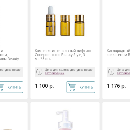
 и
Комплекс интенсивный лифтинг
Кислородный
еном,
Совершенство Beauty Style, 3
коллагеном Be
лом Beauty
мл.*5 шт.
доступна после
Цена для салона доступна после
Цена для
авторизации
авториз
1 100 р.
1 176 р.
КУПИТЬ
КУПИТЬ