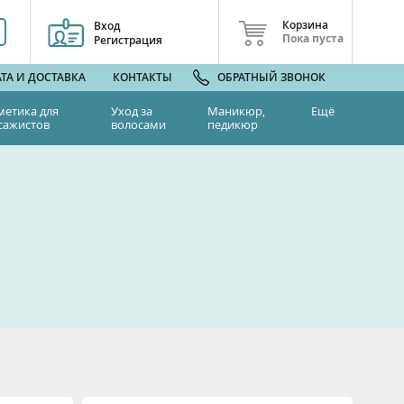
Корзина
Вход
Пока пуста
Регистрация
ТА И ДОСТАВКА
КОНТАКТЫ
ОБРАТНЫЙ ЗВОНОК
метика для
Уход за
Маникюр,
Ещё
сажистов
волосами
педикюр