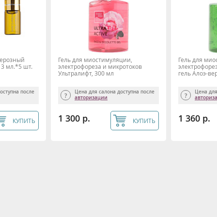
перозный
Гель для миостимуляции,
Гель для мио
 3 мл.*5 шт.
электрофореза и микротоков
электрофорез
Ультралифт, 300 мл
гель Алоэ-вер
доступна после
Цена для салона доступна после
Цена для
авторизации
авториз
1 300 р.
1 360 р.
КУПИТЬ
КУПИТЬ