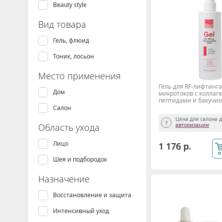
Beauty style
Вид товара
Гель, флюид
Тоник, лосьон
Место применения
Гель для RF-лифтинга
Дом
микротоков с коллаг
пептидами и бакучио
Style, 250 мл
Салон
Цена для салона 
Область ухода
авторизации
Лицо
1 176 р.
Шея и подбородок
Назначение
Восстановление и защита
Интенсивный уход