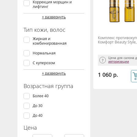
Коррекция морщин и
лифтинг
Пилинг
+ развернуть
Противовоспалительное
Тип кожи, волос
Тонизация и подтяжка
Комплекс противоку
Жирная и
Комфорт Beauty Style,
комбинированная
Увлажнение и питание
Нормальная
Успокаивающее
Цена для салона 
авторизации
С куперозом
Сухая
+ развернуть
1 060 р.
Увядающая
Возрастная группа
Чувствительная
Более 40
До 30
До 40
Цена