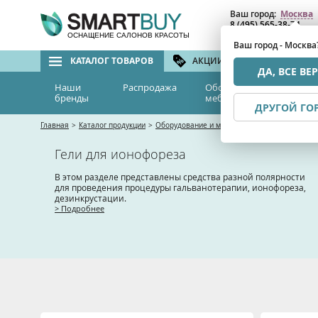
Ваш город:
Москва
8 (495) 565-38-74
8 (800) 775-82-76
(бе
ОСНАЩЕНИЕ САЛОНОВ КРАСОТЫ
Ваш город - Москва
КАТАЛОГ ТОВАРОВ
АКЦИИ И СКИДКИ
БРЕ
ДА, ВСЕ ВЕ
Наши
Распродажа
Оборудование и
Эс
бренды
мебель
м
ДРУГОЙ ГО
Главная
>
Каталог продукции
>
Оборудование и мебель
>
Аппаратная косме
Гели для ионофореза
В этом разделе представлены средства разной полярности
для проведения процедуры гальванотерапии, ионофореза,
дезинкрустации.
> Подробнее