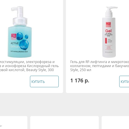
иостимуляции, электрофореза и
Гель для RF-лифтинга и микротоко
в и ионофореза Кислородный гель
коллагеном, пептидами и бакучио
овой кислотой, Beauty Style, 300
Style, 250 мл
1 176
КУПИТЬ
КУП