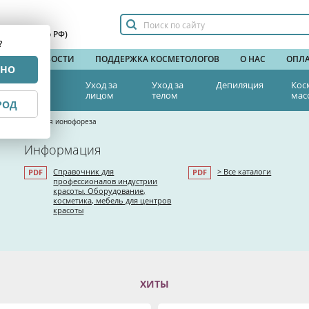
сплатный по РФ)
?
НДЫ
НОВОСТИ
ПОДДЕРЖКА КОСМЕТОЛОГОВ
О НАС
ОПЛА
РНО
тетическая
Уход за
Уход за
Депиляция
Кос
едицина
лицом
телом
мас
РОД
тика
>
Гели для ионофореза
Информация
Справочник для
> Все каталоги
профессионалов индустрии
красоты. Оборудование,
косметика, мебель для центров
красоты
ХИТЫ