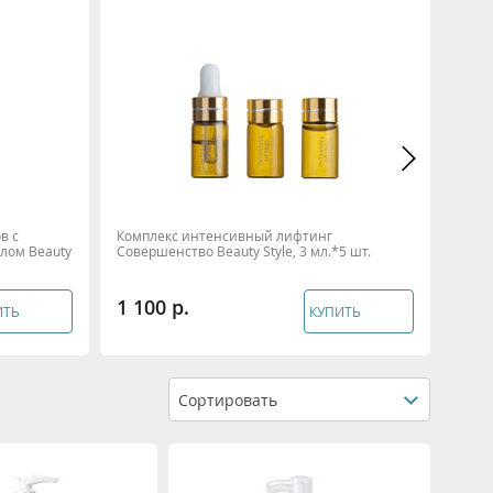
в с
Комплекс интенсивный лифтинг
Гель
лом Beauty
Совершенство Beauty Style, 3 мл.*5 шт.
микро
1 100
1 3
ИТЬ
КУПИТЬ
Сортировать