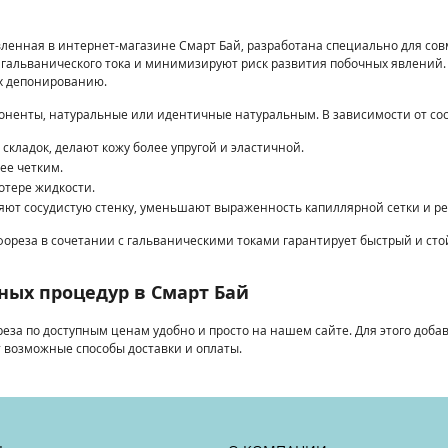
ленная в интернет-магазине Смарт Бай, разработана специально для сов
гальванического тока и минимизируют риск развития побочных явлений. В
их депонированию.
оненты, натуральные или идентичные натуральным. В зависимости от со
ладок, делают кожу более упругой и эластичной.
ее четким.
отере жидкости.
яют сосудистую стенку, уменьшают выраженность капиллярной сетки и ре
реза в сочетании с гальваническими токами гарантирует быстрый и стой
ных процедур в Смарт Бай
а по доступным ценам удобно и просто на нашем сайте. Для этого добавь
 возможные способы доставки и оплаты.